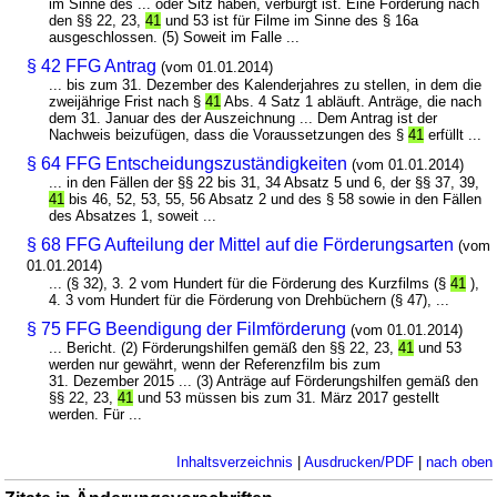
im Sinne des ... oder Sitz haben, verbürgt ist. Eine Förderung nach
den §§ 22, 23,
41
und 53 ist für Filme im Sinne des § 16a
ausgeschlossen. (5) Soweit im Falle ...
§ 42 FFG Antrag
(vom 01.01.2014)
... bis zum 31. Dezember des Kalenderjahres zu stellen, in dem die
zweijährige Frist nach §
41
Abs. 4 Satz 1 abläuft. Anträge, die nach
dem 31. Januar des der Auszeichnung ... Dem Antrag ist der
Nachweis beizufügen, dass die Voraussetzungen des §
41
erfüllt ...
§ 64 FFG Entscheidungszuständigkeiten
(vom 01.01.2014)
... in den Fällen der §§ 22 bis 31, 34 Absatz 5 und 6, der §§ 37, 39,
41
bis 46, 52, 53, 55, 56 Absatz 2 und des § 58 sowie in den Fällen
des Absatzes 1, soweit ...
§ 68 FFG Aufteilung der Mittel auf die Förderungsarten
(vom
01.01.2014)
... (§ 32), 3. 2 vom Hundert für die Förderung des Kurzfilms (§
41
),
4. 3 vom Hundert für die Förderung von Drehbüchern (§ 47), ...
§ 75 FFG Beendigung der Filmförderung
(vom 01.01.2014)
... Bericht. (2) Förderungshilfen gemäß den §§ 22, 23,
41
und 53
werden nur gewährt, wenn der Referenzfilm bis zum
31. Dezember 2015 ... (3) Anträge auf Förderungshilfen gemäß den
§§ 22, 23,
41
und 53 müssen bis zum 31. März 2017 gestellt
werden. Für ...
Inhaltsverzeichnis
|
Ausdrucken/PDF
|
nach oben