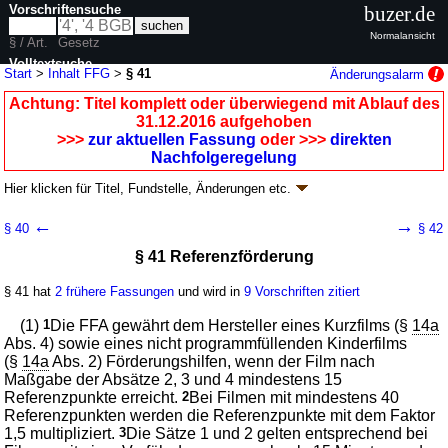
Vorschriftensuche
buzer.de
Normalansicht
§ / Art.
Gesetz
Volltextsuche
Start
>
Inhalt FFG
>
§ 41
Änderungsalarm
nur in FFG
Achtung: Titel komplett oder überwiegend mit Ablauf des
31.12.2016 aufgehoben
>>>
zur aktuellen Fassung
oder >>>
direkten
Nachfolgeregelung
Hier klicken für
Titel, Fundstelle, Änderungen
etc.
§ 41 - Filmförderungsgesetz (FFG)
←
→
§ 40
§ 42
neugefasst durch B. v. 24.08.2004
BGBl. I S. 2277
; aufgehoben durch
§
§ 41 Referenzförderung
172
G. v. 23.12.2016
BGBl. I S. 3413
Geltung ab 01.07.1979; FNA: 707-12
Wirtschaftsförderung
§ 41 hat
2 frühere Fassungen
und wird in
9 Vorschriften zitiert
4 weitere Fassungen
|
Drucksachen / Entwurf / Begründung
|
wird in 24 Vorschriften zitiert
(1)
1
Die FFA gewährt dem Hersteller eines Kurzfilms (§
14a
2. Kapitel Filmförderung
Abs. 4) sowie eines nicht programmfüllenden Kinderfilms
(§
14a
2. Abschnitt Förderung der Filmproduktion
Abs. 2) Förderungshilfen, wenn der Film nach
Maßgabe der Absätze 2, 3 und 4 mindestens 15
3. Unterabschnitt Förderung von Kurzfilmen
Referenzpunkte erreicht.
2
Bei Filmen mit mindestens 40
Referenzpunkten werden die Referenzpunkte mit dem Faktor
1,5 multipliziert.
3
Die Sätze 1 und 2 gelten entsprechend bei