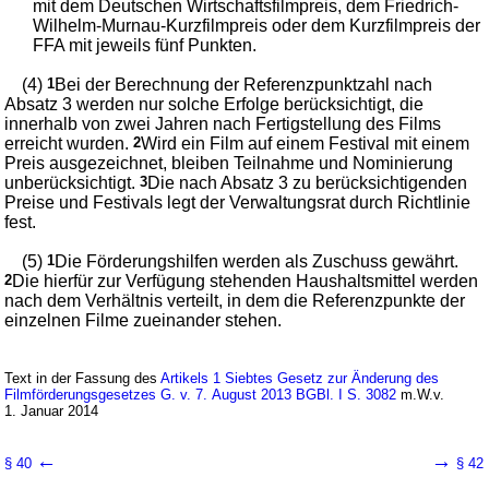
mit dem Deutschen Wirtschaftsfilmpreis, dem Friedrich-
Wilhelm-Murnau-Kurzfilmpreis oder dem Kurzfilmpreis der
FFA mit jeweils fünf Punkten.
(4)
1
Bei der Berechnung der Referenzpunktzahl nach
Absatz 3 werden nur solche Erfolge berücksichtigt, die
innerhalb von zwei Jahren nach Fertigstellung des Films
erreicht wurden.
2
Wird ein Film auf einem Festival mit einem
Preis ausgezeichnet, bleiben Teilnahme und Nominierung
unberücksichtigt.
3
Die nach Absatz 3 zu berücksichtigenden
Preise und Festivals legt der Verwaltungsrat durch Richtlinie
fest.
(5)
1
Die Förderungshilfen werden als Zuschuss gewährt.
2
Die hierfür zur Verfügung stehenden Haushaltsmittel werden
nach dem Verhältnis verteilt, in dem die Referenzpunkte der
einzelnen Filme zueinander stehen.
Text in der Fassung des
Artikels 1 Siebtes Gesetz zur Änderung des
Filmförderungsgesetzes G. v. 7. August 2013 BGBl. I S. 3082
m.W.v.
1. Januar 2014
←
→
§ 40
§ 42