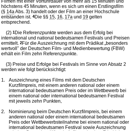
Filmen mit einer Vorführdauer von mehr als 15 Minuten und
höchstens 45 Minuten, wenn es sich um einen Erstlingsfilm
(§
14a
Abs. 3) handelt oder der Film an einer Hochschule
entstanden ist.
4
Die §§
15
,
16
,
17a
und
19
gelten
entsprechend.
(2)
1
Die Referenzpunkte werden aus dem Erfolg bei
international und national bedeutsamen Festivals und Preisen
ermittelt.
2
Für die Auszeichnung mit dem Prädikat „besonders
wertvoll" der Deutschen Film- und Medienbewertung (FBW)
erhält ein Film zehn Referenzpunkte.
(3) Preise und Erfolge bei Festivals im Sinne von Absatz 2
werden wie folgt berücksichtigt:
1.
Auszeichnung eines Films mit dem Deutschen
Kurzfilmpreis, mit einem anderen national oder einem
international bedeutsamen Preis oder im Wettbewerb bei
einem national oder international bedeutsamen Festival
mit jeweils zehn Punkten,
2.
Nominierung beim Deutschen Kurzfilmpreis, bei einem
anderen national oder einem international bedeutsamen
Preis oder Wettbewerbsteilnahme bei einem national oder
international bedeutsamen Festival sowie Auszeichnung