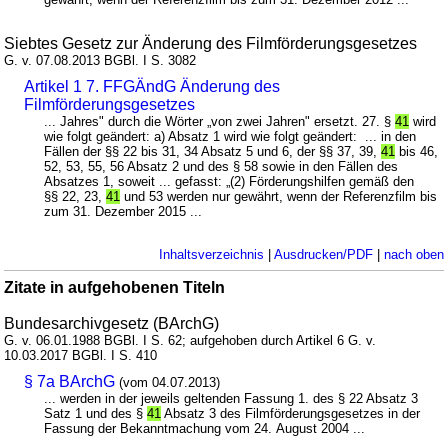
Siebtes Gesetz zur Änderung des Filmförderungsgesetzes
G. v. 07.08.2013 BGBl. I S. 3082
Artikel 1 7. FFGÄndG Änderung des
Filmförderungsgesetzes
... Jahres" durch die Wörter „von zwei Jahren" ersetzt. 27. §
41
wird
wie folgt geändert: a) Absatz 1 wird wie folgt geändert: ... in den
Fällen der §§ 22 bis 31, 34 Absatz 5 und 6, der §§ 37, 39,
41
bis 46,
52, 53, 55, 56 Absatz 2 und des § 58 sowie in den Fällen des
Absatzes 1, soweit ... gefasst: „(2) Förderungshilfen gemäß den
§§ 22, 23,
41
und 53 werden nur gewährt, wenn der Referenzfilm bis
zum 31. Dezember 2015 ...
Inhaltsverzeichnis
|
Ausdrucken/PDF
|
nach oben
Zitate in aufgehobenen Titeln
Bundesarchivgesetz (BArchG)
G. v. 06.01.1988 BGBl. I S. 62; aufgehoben durch Artikel 6 G. v.
10.03.2017 BGBl. I S. 410
§ 7a BArchG
(vom 04.07.2013)
... werden in der jeweils geltenden Fassung 1. des § 22 Absatz 3
Satz 1 und des §
41
Absatz 3 des Filmförderungsgesetzes in der
Fassung der Bekanntmachung vom 24. August 2004 ...