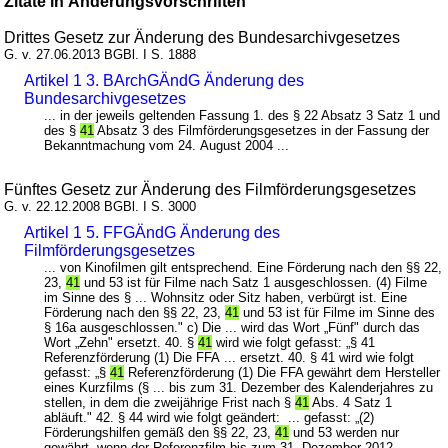
Zitate in Änderungsvorschriften
Drittes Gesetz zur Änderung des Bundesarchivgesetzes
G. v. 27.06.2013 BGBl. I S. 1888
Artikel 1 3. BArchGÄndG Änderung des
Bundesarchivgesetzes
... in der jeweils geltenden Fassung 1. des § 22 Absatz 3 Satz 1 und
des §
41
Absatz 3 des Filmförderungsgesetzes in der Fassung der
Bekanntmachung vom 24. August 2004 ...
Fünftes Gesetz zur Änderung des Filmförderungsgesetzes
G. v. 22.12.2008 BGBl. I S. 3000
Artikel 1 5. FFGÄndG Änderung des
Filmförderungsgesetzes
... von Kinofilmen gilt entsprechend. Eine Förderung nach den §§ 22,
23,
41
und 53 ist für Filme nach Satz 1 ausgeschlossen. (4) Filme
im Sinne des § ... Wohnsitz oder Sitz haben, verbürgt ist. Eine
Förderung nach den §§ 22, 23,
41
und 53 ist für Filme im Sinne des
§ 16a ausgeschlossen." c) Die ... wird das Wort „Fünf" durch das
Wort „Zehn" ersetzt. 40. §
41
wird wie folgt gefasst: „§ 41
Referenzförderung (1) Die FFA ... ersetzt. 40. § 41 wird wie folgt
gefasst: „§
41
Referenzförderung (1) Die FFA gewährt dem Hersteller
eines Kurzfilms (§ ... bis zum 31. Dezember des Kalenderjahres zu
stellen, in dem die zweijährige Frist nach §
41
Abs. 4 Satz 1
abläuft." 42. § 44 wird wie folgt geändert: ... gefasst: „(2)
Förderungshilfen gemäß den §§ 22, 23,
41
und 53 werden nur
gewährt, wenn der Referenzfilm bis zum 31. Dezember 2012 ...