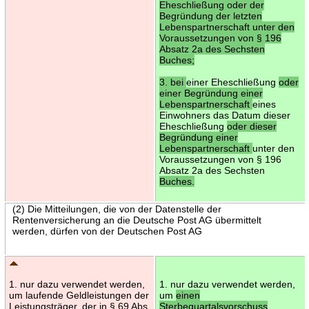
Eheschließung oder der
Begründung der letzten
Lebenspartnerschaft unter den
Voraussetzungen von § 196
Absatz 2a des Sechsten
Buches;
3. bei
einer Eheschließung
oder
einer Begründung einer
Lebenspartnerschaft
eines
Einwohners das Datum dieser
Eheschließung
oder dieser
Begründung einer
Lebenspartnerschaft
unter den
Voraussetzungen von § 196
Absatz 2a des Sechsten
Buches.
(2) Die Mitteilungen, die von der Datenstelle der
Rentenversicherung an die Deutsche Post AG übermittelt
werden, dürfen von der Deutschen Post AG
1. nur dazu verwendet werden,
1. nur dazu verwendet werden,
um laufende Geldleistungen der
um
einen
Leistungsträger, der in § 69 Abs.
Sterbequartalsvorschuss