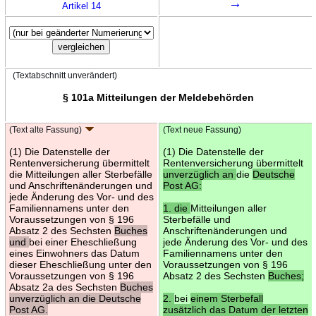
→
Artikel 14
(Textabschnitt unverändert)
§ 101a Mitteilungen der Meldebehörden
(Text alte Fassung)
(Text neue Fassung)
(1) Die Datenstelle der
(1) Die Datenstelle der
Rentenversicherung übermittelt
Rentenversicherung übermittelt
die Mitteilungen aller Sterbefälle
unverzüglich an
die
Deutsche
und Anschriftenänderungen und
Post AG:
jede Änderung des Vor- und des
Familiennamens unter den
1. die
Mitteilungen aller
Voraussetzungen von § 196
Sterbefälle und
Absatz 2 des Sechsten
Buches
Anschriftenänderungen und
und
bei einer Eheschließung
jede Änderung des Vor- und des
eines Einwohners das Datum
Familiennamens unter den
dieser Eheschließung unter den
Voraussetzungen von § 196
Voraussetzungen von § 196
Absatz 2 des Sechsten
Buches;
Absatz 2a des Sechsten
Buches
unverzüglich an die Deutsche
2.
bei
einem Sterbefall
Post AG.
zusätzlich das Datum der letzten