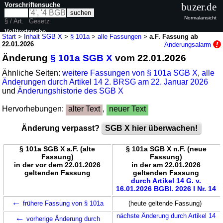
Vorschriftensuche
buzer.de
Normalansicht
§ / Art.
Gesetz
Volltextsuche
Start
>
Inhalt SGB X
>
§ 101a
>
alle Fassungen
>
a.F. Fassung ab
22.01.2026
Änderungsalarm
nur in SGB X
Änderung
§ 101a SGB X
vom 22.01.2026
Ähnliche Seiten:
weitere Fassungen von § 101a SGB X
,
alle
Änderungen durch Artikel 14 2. BRSG am 22. Januar 2026
und
Änderungshistorie des SGB X
Hervorhebungen:
alter Text
,
neuer Text
Änderung verpasst?
SGB X hier überwachen!
§ 101a SGB X a.F. (alte
§ 101a SGB X n.F. (neue
Fassung)
Fassung)
in der vor dem 22.01.2026
in der am 22.01.2026
geltenden Fassung
geltenden Fassung
durch Artikel 14 G. v.
16.01.2026 BGBl. 2026 I Nr. 14
←
frühere Fassung von § 101a
(heute geltende Fassung)
←
nächste Änderung durch Artikel 14
vorherige Änderung durch