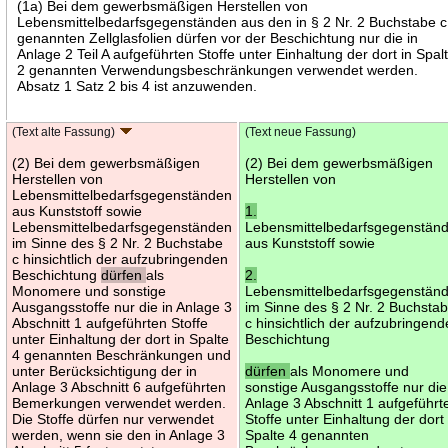
(1a) Bei dem gewerbsmäßigen Herstellen von
Lebensmittelbedarfsgegenständen aus den in § 2 Nr. 2 Buchstabe c
genannten Zellglasfolien dürfen vor der Beschichtung nur die in
Anlage 2 Teil A aufgeführten Stoffe unter Einhaltung der dort in Spal
2 genannten Verwendungsbeschränkungen verwendet werden.
Absatz 1 Satz 2 bis 4 ist anzuwenden.
(Text alte Fassung)
(Text neue Fassung)
(2) Bei dem gewerbsmäßigen
(2) Bei dem gewerbsmäßigen
Herstellen von
Herstellen von
Lebensmittelbedarfsgegenständen
aus Kunststoff sowie
1.
Lebensmittelbedarfsgegenständen
Lebensmittelbedarfsgegenstän
im Sinne des § 2 Nr. 2 Buchstabe
aus Kunststoff sowie
c hinsichtlich der aufzubringenden
Beschichtung
dürfen
als
2.
Monomere und sonstige
Lebensmittelbedarfsgegenstän
Ausgangsstoffe nur die in Anlage 3
im Sinne des § 2 Nr. 2 Buchsta
Abschnitt 1 aufgeführten Stoffe
c hinsichtlich der aufzubringen
unter Einhaltung der dort in Spalte
Beschichtung
4 genannten Beschränkungen und
unter Berücksichtigung der in
dürfen
als Monomere und
Anlage 3 Abschnitt 6 aufgeführten
sonstige Ausgangsstoffe nur die
Bemerkungen verwendet werden.
Anlage 3 Abschnitt 1 aufgeführt
Die Stoffe dürfen nur verwendet
Stoffe unter Einhaltung der dort 
werden, wenn sie den in Anlage 3
Spalte 4 genannten