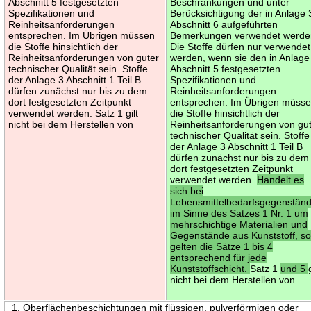
Abschnitt 5 festgesetzten
Beschränkungen und unter
Spezifikationen und
Berücksichtigung der in Anlage 
Reinheitsanforderungen
Abschnitt 6 aufgeführten
entsprechen. Im Übrigen müssen
Bemerkungen verwendet werde
die Stoffe hinsichtlich der
Die Stoffe dürfen nur verwendet
Reinheitsanforderungen von guter
werden, wenn sie den in Anlage
technischer Qualität sein. Stoffe
Abschnitt 5 festgesetzten
der Anlage 3 Abschnitt 1 Teil B
Spezifikationen und
dürfen zunächst nur bis zu dem
Reinheitsanforderungen
dort festgesetzten Zeitpunkt
entsprechen. Im Übrigen müss
verwendet werden. Satz 1 gilt
die Stoffe hinsichtlich der
nicht bei dem Herstellen von
Reinheitsanforderungen von gu
technischer Qualität sein. Stoffe
der Anlage 3 Abschnitt 1 Teil B
dürfen zunächst nur bis zu dem
dort festgesetzten Zeitpunkt
verwendet werden.
Handelt es
sich bei
Lebensmittelbedarfsgegenstän
im Sinne des Satzes 1 Nr. 1 um
mehrschichtige Materialien und
Gegenstände aus Kunststoff, s
gelten die Sätze 1 bis 4
entsprechend für jede
Kunststoffschicht.
Satz 1
und 5
nicht bei dem Herstellen von
1. Oberflächenbeschichtungen mit flüssigen, pulverförmigen oder