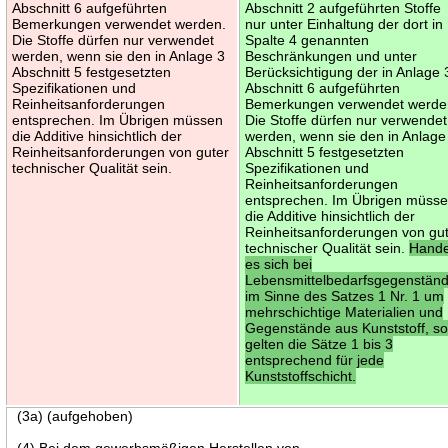
Abschnitt 6 aufgeführten
Abschnitt 2 aufgeführten Stoffe
Bemerkungen verwendet werden.
nur unter Einhaltung der dort in
Die Stoffe dürfen nur verwendet
Spalte 4 genannten
werden, wenn sie den in Anlage 3
Beschränkungen und unter
Abschnitt 5 festgesetzten
Berücksichtigung der in Anlage 
Spezifikationen und
Abschnitt 6 aufgeführten
Reinheitsanforderungen
Bemerkungen verwendet werde
entsprechen. Im Übrigen müssen
Die Stoffe dürfen nur verwendet
die Additive hinsichtlich der
werden, wenn sie den in Anlage
Reinheitsanforderungen von guter
Abschnitt 5 festgesetzten
technischer Qualität sein.
Spezifikationen und
Reinheitsanforderungen
entsprechen. Im Übrigen müss
die Additive hinsichtlich der
Reinheitsanforderungen von gu
technischer Qualität sein.
Hande
es sich bei
Lebensmittelbedarfsgegenstän
im Sinne des Satzes 1 Nr. 1 um
mehrschichtige Materialien und
Gegenstände aus Kunststoff, s
gelten die Sätze 1 bis 3
entsprechend für jede
Kunststoffschicht.
(3a) (aufgehoben)
(4) Bei dem gewerbsmäßigen Herstellen von