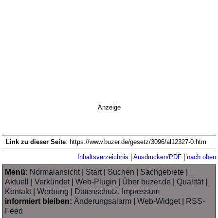
Anzeige
Link zu dieser Seite
: https://www.buzer.de/gesetz/3096/al12327-0.htm
Inhaltsverzeichnis
|
Ausdrucken/PDF
|
nach oben
Menü:
Normalansicht
|
Start
|
Suchen
|
Sachgebiete
|
Aktuell
|
Verkündet
|
Web-Plugin
|
Über buzer.de
|
Qualität
|
Kontakt
|
Werbung
|
Datenschutz, Impressum
informiert bleiben:
Änderungsalarm
|
Web-Widget
|
RSS-
Feed