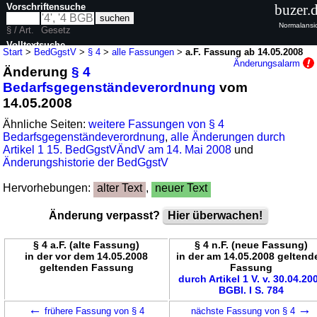
Vorschriftensuche
buzer.
Normalansi
§ / Art.
Gesetz
Volltextsuche
Start
>
BedGgstV
>
§ 4
>
alle Fassungen
>
a.F. Fassung ab 14.05.2008
Änderungsalarm
Änderung
§ 4
nur in BedGgstV
Bedarfsgegenständeverordnung
vom
14.05.2008
Ähnliche Seiten:
weitere Fassungen von § 4
Bedarfsgegenständeverordnung
,
alle Änderungen durch
Artikel 1 15. BedGgstVÄndV am 14. Mai 2008
und
Änderungshistorie der BedGgstV
Hervorhebungen:
alter Text
,
neuer Text
Änderung verpasst?
Hier überwachen!
§ 4 a.F. (alte Fassung)
§ 4 n.F. (neue Fassung)
in der vor dem 14.05.2008
in der am 14.05.2008 geltend
geltenden Fassung
Fassung
durch Artikel 1 V. v. 30.04.20
BGBl. I S. 784
←
→
frühere Fassung von § 4
nächste Fassung von § 4