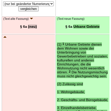
(Text alte Fassung)
(Text neue Fassung)
§ 6a
(neu)
§ 6a
Urbane Gebiete
(1)
1
Urbane Gebiete dienen
dem Wohnen sowie der
Unterbringung von
Gewerbebetrieben und sozialen,
kulturellen und anderen
Einrichtungen, die die
Wohnnutzung nicht wesentlich
stören.
2
Die Nutzungsmischung
muss nicht gleichgewichtig sein.
(2) Zulässig sind
1. Wohngebäude,
2. Geschäfts- und Bürogebäude,
3. Einzelhandelsbetriebe,