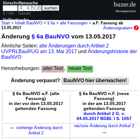
Vorschriftensuche
buzer.de
Normalansicht
§ / Art.
Gesetz
Volltextsuche
Start
>
Inhalt BauNVO
>
§ 6a
>
alle Fassungen
>
a.F. Fassung ab
13.05.2017
Änderungsalarm
nur in BauNVO
Änderung
§ 6a BauNVO
vom 13.05.2017
Ähnliche Seiten:
alle Änderungen durch Artikel 2
UVPRLBauRUG am 13. Mai 2017
und
Änderungshistorie der
BauNVO
Hervorhebungen:
alter Text
,
neuer Text
Änderung verpasst?
BauNVO hier überwachen!
§ 6a BauNVO a.F. (alte
§ 6a BauNVO n.F. (neue
Fassung)
Fassung)
in der vor dem 13.05.2017
in der am 13.05.2017
geltenden Fassung
geltenden Fassung
durch Artikel 2 G. v.
04.05.2017 BGBl. I S. 1057
←
nächste Änderung durch Artikel 2
vorherige Änderung durch
→
Artikel 2