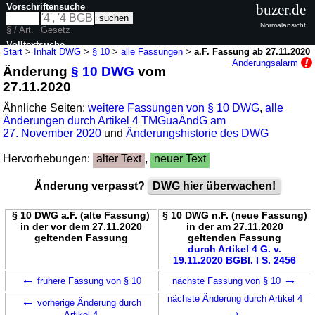
Vorschriftensuche
buzer.de
Normalansicht
§ / Art.
Gesetz
Volltextsuche
Start
>
Inhalt DWG
>
§ 10
>
alle Fassungen
>
a.F. Fassung ab 27.11.2020
Änderungsalarm
Änderung
§ 10 DWG
vom
nur in DWG
27.11.2020
Ähnliche Seiten:
weitere Fassungen von § 10 DWG
,
alle
Änderungen durch Artikel 4 TMGuaÄndG am
27. November 2020
und
Änderungshistorie des DWG
Hervorhebungen:
alter Text
,
neuer Text
Änderung verpasst?
DWG hier überwachen!
§ 10 DWG a.F. (alte Fassung)
§ 10 DWG n.F. (neue Fassung)
in der vor dem 27.11.2020
in der am 27.11.2020
geltenden Fassung
geltenden Fassung
durch Artikel 4 G. v.
19.11.2020 BGBl. I S. 2456
←
→
frühere Fassung von § 10
nächste Fassung von § 10
←
nächste Änderung durch Artikel 4
vorherige Änderung durch
→
Artikel 4