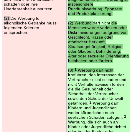
schaden oder ihre
insbesondere
Unerfahrenheit ausnutzen.
Rundfunkwerbung, Sponsern
und Produktplatzierung.
(2)
Die Werbung für
alkoholische Getränke muss
(2) Werbung
darf nicht
die
folgenden Kriterien
Menschenwürde verletzen oder
entsprechen:
Diskriminierungen aufgrund von
Geschlecht, Rasse oder
ethnischer Herkunft,
Staatsangehörigkeit, Religion
oder Glauben, Behinderung,
Alter oder sexueller Orientierung
beinhalten oder fördern.
(3)
1
Werbung darf nicht
irreführen, den Interessen der
Verbraucher nicht schaden und
nicht Verhaltensweisen fördern,
die die Gesundheit oder
Sicherheit der Verbraucher
sowie den Schutz der Umwelt
gefährden.
2
Werbung darf
Kindern und Jugendlichen
weder körperlichen noch
seelischen Schaden zufügen.
3
Werbung, die sich auch an
Kinder oder Jugendliche richtet
oder bei der Kinder oder