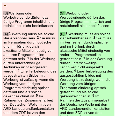
(3)
Werbung oder
(5)
Werbung oder
Werbetreibende dürfen das
Werbetreibende dürfen das
übrige Programm inhaltlich und
übrige Programm inhaltlich und
redaktionell nicht beeinflussen.
redaktionell nicht beeinflussen.
(4)
1
Werbung muss als solche
(6)
1
Werbung muss als solche
klar erkennbar sein.
2
Sie muss
klar erkennbar sein.
2
Sie muss
im Fernsehen durch optische
im Fernsehen durch optische
und im Hörfunk durch
und im Hörfunk durch
akustische Mittel eindeutig von
akustische Mittel eindeutig von
anderen Programmteilen
anderen Programmteilen
getrennt sein.
3
In der Werbung
getrennt sein.
3
In der Werbung
dürfen unterschwellige
dürfen unterschwellige
Techniken nicht eingesetzt
Techniken nicht eingesetzt
werden.
4
Eine Teilbelegung des
werden.
4
Eine Teilbelegung des
ausgestrahlten Bildes mit
ausgestrahlten Bildes mit
Werbung ist zulässig, wenn die
Werbung ist zulässig, wenn die
Werbung vom übrigen
Werbung vom übrigen
Programm eindeutig optisch
Programm eindeutig optisch
getrennt und als solche
getrennt und als solche
gekennzeichnet ist.
5
Im
gekennzeichnet ist.
5
Im
Rahmen der Zusammenarbeit
Rahmen der Zusammenarbeit
der Deutschen Welle mit den
der Deutschen Welle mit den
ARD-Landesrundfunkanstalten
ARD-Landesrundfunkanstalten
und dem ZDF ist von den
und dem ZDF ist von den