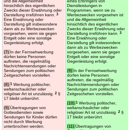
und die Allgemeinheit
eines Erbringers von
hinsichtlich des eigentlichen
Dienstleistungen in
Zwecks dieser Erwähnung oder
Programmen, wenn sie zu
Darstellung irreführen kann.
3
Werbezwecken vorgesehen ist
Eine Erwähnung oder
und die Allgemeinheit
Darstellung gilt insbesondere
hinsichtlich des eigentlichen
dann als zu Werbezwecken
Zwecks dieser Erwähnung oder
vorgesehen, wenn sie gegen
Darstellung irreführen kann.
3
Entgelt oder eine sonstige
Eine Erwähnung oder
Gegenleistung erfolgt.
Darstellung gilt insbesondere
dann als zu Werbezwecken
(7)
In der Fernsehwerbung
vorgesehen, wenn sie gegen
dürfen keine Personen
Entgelt oder eine sonstige
auftreten, die regelmäßig
Gegenleistung erfolgt.
Nachrichtensendungen oder
Sendungen zum politischen
(9)
In der Fernsehwerbung
Zeitgeschehen vorstellen.
dürfen keine Personen
auftreten, die regelmäßig
(8)
1
Werbung politischer,
Nachrichtensendungen oder
weltanschaulicher oder
Sendungen zum politischen
religiöser Art ist unzulässig.
2
§
Zeitgeschehen vorstellen.
17 bleibt unberührt.
(10)
1
Werbung politischer,
(9)
Übertragungen von
weltanschaulicher oder
Gottesdiensten sowie
religiöser Art ist unzulässig.
2
§
Sendungen für Kinder dürfen
17 bleibt unberührt.
nicht durch Werbung
unterbrochen werden.
(11)
Übertragungen von