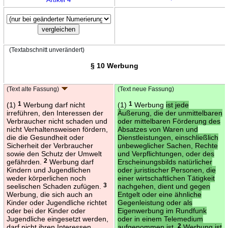
(Textabschnitt unverändert)
§ 10 Werbung
(Text alte Fassung)
(Text neue Fassung)
(1)
1
Werbung darf nicht
(1)
1
Werbung
ist jede
irreführen, den Interessen der
Äußerung, die der unmittelbaren
Verbraucher nicht schaden und
oder mittelbaren Förderung des
nicht Verhaltensweisen fördern,
Absatzes von Waren und
die die Gesundheit oder
Dienstleistungen, einschließlich
Sicherheit der Verbraucher
unbeweglicher Sachen, Rechte
sowie den Schutz der Umwelt
und Verpflichtungen, oder des
gefährden.
2
Werbung darf
Erscheinungsbilds natürlicher
Kindern und Jugendlichen
oder juristischer Personen, die
weder körperlichen noch
einer wirtschaftlichen Tätigkeit
seelischen Schaden zufügen.
3
nachgehen, dient und gegen
Werbung, die sich auch an
Entgelt oder eine ähnliche
Kinder oder Jugendliche richtet
Gegenleistung oder als
oder bei der Kinder oder
Eigenwerbung im Rundfunk
Jugendliche eingesetzt werden,
oder in einem Telemedium
darf nicht ihren Interessen
aufgenommen ist.
2
Werbung ist