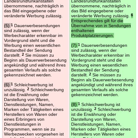
Landesrundfunkanstalten
Landesrundfunkanstalten
übernommene, nachträglich in
übernommene, nachträglich in
das Bild eingegebene oder
das Bild eingegebene oder
veränderte Werbung zulässig.
veränderte Werbung zulässig.
6
Entsprechendes gilt für die
(5)
1
Dauerwerbesendungen
Übernahme von in Sendungen
sind zulässig, wenn der
enthaltenen
Werbecharakter erkennbar im
Produktplatzierungen.
Vordergrund steht und die
Werbung einen wesentlichen
(7)
1
Dauerwerbesendungen
Bestandteil der Sendung
sind zulässig, wenn der
darstellt.
2
Sie müssen zu
Werbecharakter erkennbar im
Beginn als Dauerwerbesendung
Vordergrund steht und die
angekündigt und während ihres
Werbung einen wesentlichen
gesamten Verlaufs als solche
Bestandteil der Sendung
gekennzeichnet werden.
darstellt.
2
Sie müssen zu
Beginn als Dauerwerbesendung
(6)
1
Schleichwerbung ist
angekündigt und während ihres
unzulässig.
2
Schleichwerbung
gesamten Verlaufs als solche
ist die Erwähnung oder
gekennzeichnet werden.
Darstellung von Waren,
Dienstleistungen, Namen,
(8)
1
Schleichwerbung ist
Marken oder Tätigkeiten eines
unzulässig.
2
Schleichwerbung
Herstellers von Waren oder
ist die Erwähnung oder
eines Erbringers von
Darstellung von Waren,
Dienstleistungen in
Dienstleistungen, Namen,
Programmen, wenn sie zu
Marken oder Tätigkeiten eines
Werbezwecken vorgesehen ist
Herstellers von Waren oder