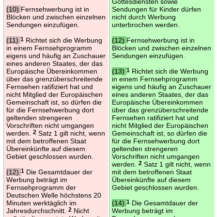
Gottesdiensten sowie
(10)
Fernsehwerbung ist in
Sendungen für Kinder dürfen
Blöcken und zwischen einzelnen
nicht durch Werbung
Sendungen einzufügen.
unterbrochen werden.
(11)
1
Richtet sich die Werbung
(12)
Fernsehwerbung ist in
in einem Fernsehprogramm
Blöcken und zwischen einzelnen
eigens und häufig an Zuschauer
Sendungen einzufügen.
eines anderen Staates, der das
Europäische Übereinkommen
(13)
1
Richtet sich die Werbung
über das grenzüberschreitende
in einem Fernsehprogramm
Fernsehen ratifiziert hat und
eigens und häufig an Zuschauer
nicht Mitglied der Europäischen
eines anderen Staates, der das
Gemeinschaft ist, so dürfen die
Europäische Übereinkommen
für die Fernsehwerbung dort
über das grenzüberschreitende
geltenden strengeren
Fernsehen ratifiziert hat und
Vorschriften nicht umgangen
nicht Mitglied der Europäischen
werden.
2
Satz 1 gilt nicht, wenn
Gemeinschaft ist, so dürfen die
mit dem betroffenen Staat
für die Fernsehwerbung dort
Übereinkünfte auf diesem
geltenden strengeren
Gebiet geschlossen wurden.
Vorschriften nicht umgangen
werden.
2
Satz 1 gilt nicht, wenn
(12)
1
Die Gesamtdauer der
mit dem betroffenen Staat
Werbung beträgt im
Übereinkünfte auf diesem
Fernsehprogramm der
Gebiet geschlossen wurden.
Deutschen Welle höchstens 20
Minuten werktäglich im
(14)
1
Die Gesamtdauer der
Jahresdurchschnitt.
2
Nicht
Werbung beträgt im