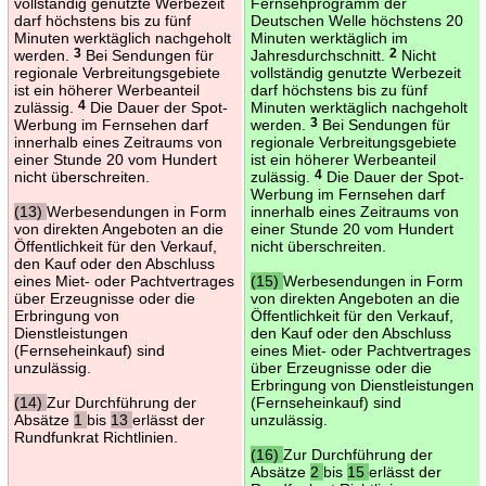
vollständig genutzte Werbezeit
Fernsehprogramm der
darf höchstens bis zu fünf
Deutschen Welle höchstens 20
Minuten werktäglich nachgeholt
Minuten werktäglich im
werden.
3
Bei Sendungen für
Jahresdurchschnitt.
2
Nicht
regionale Verbreitungsgebiete
vollständig genutzte Werbezeit
ist ein höherer Werbeanteil
darf höchstens bis zu fünf
zulässig.
4
Die Dauer der Spot-
Minuten werktäglich nachgeholt
Werbung im Fernsehen darf
werden.
3
Bei Sendungen für
innerhalb eines Zeitraums von
regionale Verbreitungsgebiete
einer Stunde 20 vom Hundert
ist ein höherer Werbeanteil
nicht überschreiten.
zulässig.
4
Die Dauer der Spot-
Werbung im Fernsehen darf
(13)
Werbesendungen in Form
innerhalb eines Zeitraums von
von direkten Angeboten an die
einer Stunde 20 vom Hundert
Öffentlichkeit für den Verkauf,
nicht überschreiten.
den Kauf oder den Abschluss
eines Miet- oder Pachtvertrages
(15)
Werbesendungen in Form
über Erzeugnisse oder die
von direkten Angeboten an die
Erbringung von
Öffentlichkeit für den Verkauf,
Dienstleistungen
den Kauf oder den Abschluss
(Fernseheinkauf) sind
eines Miet- oder Pachtvertrages
unzulässig.
über Erzeugnisse oder die
Erbringung von Dienstleistungen
(14)
Zur Durchführung der
(Fernseheinkauf) sind
Absätze
1
bis
13
erlässt der
unzulässig.
Rundfunkrat Richtlinien.
(16)
Zur Durchführung der
Absätze
2
bis
15
erlässt der