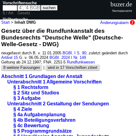
Vorschriftensuche
buzer.de
Normalansicht
§ / Art.
Gesetz
Volltextsuche
Start
>
Inhalt DWG
Änderungsalarm
Gesetz über die Rundfunkanstalt des
nur in DWG
Bundesrechts "Deutsche Welle" (Deutsche-
Welle-Gesetz - DWG)
neugefasst durch B. v. 11.01.2005
BGBl. I S. 90
; zuletzt geändert durch
Artikel 15
G. v. 06.05.2024
BGBl. 2024 I Nr. 149
Geltung ab 24.12.1997; FNA: 2251-5
Rundfunkwesen
8 weitere Fassungen
|
wird in 17 Vorschriften zitiert
Abschnitt 1 Grundlagen der Anstalt
Unterabschnitt 1 Allgemeine Vorschriften
§ 1 Rechtsform
§ 2 Sitz und Studios
§ 3 Aufgabe
Unterabschnitt 2 Gestaltung der Sendungen
§ 4 Ziele
§ 4a Aufgabenplanung
§ 4b Beteiligungsverfahren
§ 4c Bewertung
§ 5 Programmgrundsätze