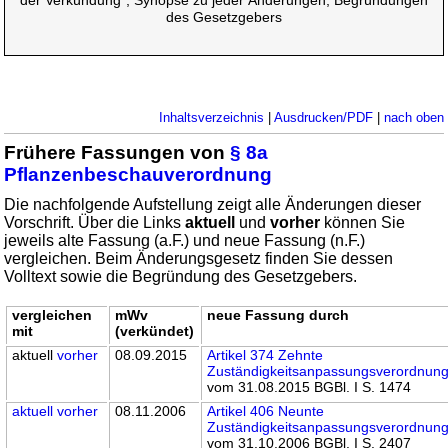
der Verkündung", Synopse zu jeder Änderungen, Begründungen
des Gesetzgebers
Inhaltsverzeichnis
|
Ausdrucken/PDF
|
nach oben
Frühere Fassungen von
§ 8a
Pflanzenbeschauverordnung
Die nachfolgende Aufstellung zeigt alle Änderungen dieser
Vorschrift. Über die Links
aktuell
und
vorher
können Sie
jeweils alte Fassung (a.F.) und neue Fassung (n.F.)
vergleichen. Beim Änderungsgesetz finden Sie dessen
Volltext sowie die Begründung des Gesetzgebers.
vergleichen
mWv
neue Fassung durch
mit
(verkündet)
aktuell
vorher
08.09.2015
Artikel 374 Zehnte
Zuständigkeitsanpassungsverordnun
vom 31.08.2015 BGBl. I S. 1474
aktuell
vorher
08.11.2006
Artikel 406 Neunte
Zuständigkeitsanpassungsverordnun
vom 31.10.2006 BGBl. I S. 2407