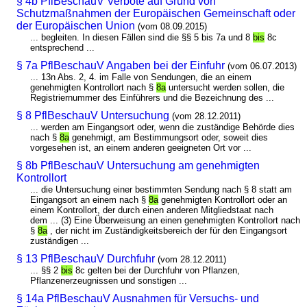
§ 4b PflBeschauV Verbote auf Grund von
Schutzmaßnahmen der Europäischen Gemeinschaft oder
der Europäischen Union
(vom 08.09.2015)
... begleiten. In diesen Fällen sind die §§ 5 bis 7a und 8
bis
8c
entsprechend ...
§ 7a PflBeschauV Angaben bei der Einfuhr
(vom 06.07.2013)
... 13n Abs. 2, 4. im Falle von Sendungen, die an einem
genehmigten Kontrollort nach §
8a
untersucht werden sollen, die
Registriernummer des Einführers und die Bezeichnung des ...
§ 8 PflBeschauV Untersuchung
(vom 28.12.2011)
... werden am Eingangsort oder, wenn die zuständige Behörde dies
nach §
8a
genehmigt, am Bestimmungsort oder, soweit dies
vorgesehen ist, an einem anderen geeigneten Ort vor ...
§ 8b PflBeschauV Untersuchung am genehmigten
Kontrollort
... die Untersuchung einer bestimmten Sendung nach § 8 statt am
Eingangsort an einem nach §
8a
genehmigten Kontrollort oder an
einem Kontrollort, der durch einen anderen Mitgliedstaat nach
dem ... (3) Eine Überweisung an einen genehmigten Kontrollort nach
§
8a
, der nicht im Zuständigkeitsbereich der für den Eingangsort
zuständigen ...
§ 13 PflBeschauV Durchfuhr
(vom 28.12.2011)
... §§ 2
bis
8c gelten bei der Durchfuhr von Pflanzen,
Pflanzenerzeugnissen und sonstigen ...
§ 14a PflBeschauV Ausnahmen für Versuchs- und