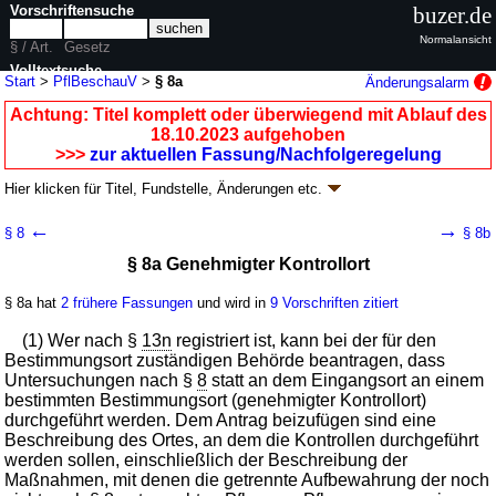
Vorschriftensuche
buzer.de
Normalansicht
§ / Art.
Gesetz
Volltextsuche
Start
>
PflBeschauV
>
§ 8a
Änderungsalarm
nur in PflBeschauV
Achtung: Titel komplett oder überwiegend mit Ablauf des
18.10.2023 aufgehoben
>>>
zur aktuellen Fassung/Nachfolgeregelung
Hier klicken für
Titel, Fundstelle, Änderungen
etc.
§ 8a - Pflanzenbeschauverordnung
←
→
§ 8
§ 8b
(PflBeschauV
k.a.Abk.
)
§ 8a Genehmigter Kontrollort
neugefasst durch B. v. 03.04.2000
BGBl. I S. 337
; aufgehoben durch
Artikel
5
V. v. 13.10.2023
BGBl. 2023 I Nr. 277
§ 8a hat
2 frühere Fassungen
und wird in
9 Vorschriften zitiert
Geltung ab 20.05.1989; FNA: 7823-5-6
Schädlingsbekämpfung und
Pflanzenschutz
(1) Wer nach §
13n
registriert ist, kann bei der für den
12 weitere Fassungen
|
wird in 20 Vorschriften zitiert
Bestimmungsort zuständigen Behörde beantragen, dass
Zweiter Abschnitt Einfuhr aus einem Drittland und
Untersuchungen nach §
8
statt an dem Eingangsort an einem
Durchfuhr, Ausfuhr
bestimmten Bestimmungsort (genehmigter Kontrollort)
durchgeführt werden. Dem Antrag beizufügen sind eine
Beschreibung des Ortes, an dem die Kontrollen durchgeführt
werden sollen, einschließlich der Beschreibung der
Maßnahmen, mit denen die getrennte Aufbewahrung der noch