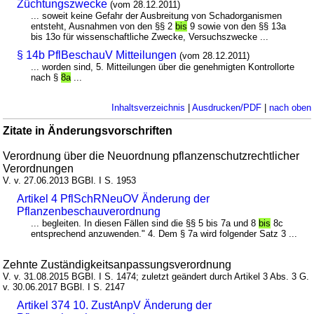
Züchtungszwecke
(vom 28.12.2011)
... soweit keine Gefahr der Ausbreitung von Schadorganismen
entsteht, Ausnahmen von den §§ 2
bis
9 sowie von den §§ 13a
bis 13o für wissenschaftliche Zwecke, Versuchszwecke ...
§ 14b PflBeschauV Mitteilungen
(vom 28.12.2011)
... worden sind, 5. Mitteilungen über die genehmigten Kontrollorte
nach §
8a
...
Inhaltsverzeichnis
|
Ausdrucken/PDF
|
nach oben
Zitate in Änderungsvorschriften
Verordnung über die Neuordnung pflanzenschutzrechtlicher
Verordnungen
V. v. 27.06.2013 BGBl. I S. 1953
Artikel 4 PflSchRNeuOV Änderung der
Pflanzenbeschauverordnung
... begleiten. In diesen Fällen sind die §§ 5 bis 7a und 8
bis
8c
entsprechend anzuwenden." 4. Dem § 7a wird folgender Satz 3 ...
Zehnte Zuständigkeitsanpassungsverordnung
V. v. 31.08.2015 BGBl. I S. 1474; zuletzt geändert durch Artikel 3 Abs. 3 G.
v. 30.06.2017 BGBl. I S. 2147
Artikel 374 10. ZustAnpV Änderung der