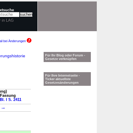
extsuche
r in LAG
il bei Änderungen
rungshistorie
Für Ihr Blog oder Forum -
Gesetze verknüpfen
Für Ihre Internetseite -
Ticker aktuellste
Gesetzesänderungen
ung)
n Fassung
Bl. I S. 2411
→
5