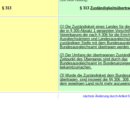
(Text neue Fassung)
§ 313
§ 313
Zuständigkeitsübertr
(1) Die Zuständigkeit eines Landes für di
der in § 305 Absatz 1 genannten Vorschri
Vereinbarung der nach § 306 für die Erric
Ausgleichsämtern und Landesausgleichs
zuständigen Stelle mit dem Bundesausgl
Bundesausgleichsamt übertragen werden.
(2) Der Umfang der übertragenen Zuständi
Zeitpunkt des Übergangs sind durch das
Bundesausgleichsamt im Bundesanzeige
bekanntzumachen.
(3) Wurde die Zuständigkeit dem Bundes
übertragen, sind insoweit die §§ 306, 308
dem jeweiligen Land nicht mehr anzuwen
nächste Änderung durch Artikel 