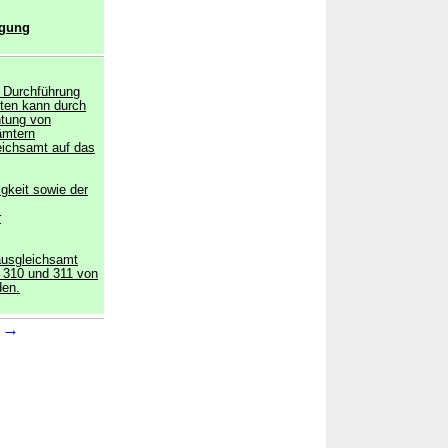
agung
e Durchführung
ften kann durch
htung von
ämtern
eichsamt auf das
gkeit sowie der
r
ausgleichsamt
, 310 und 311 von
den.
→
5