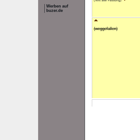
(Text alte Fassung)
Werben auf
buzer.de
(weggefallen)