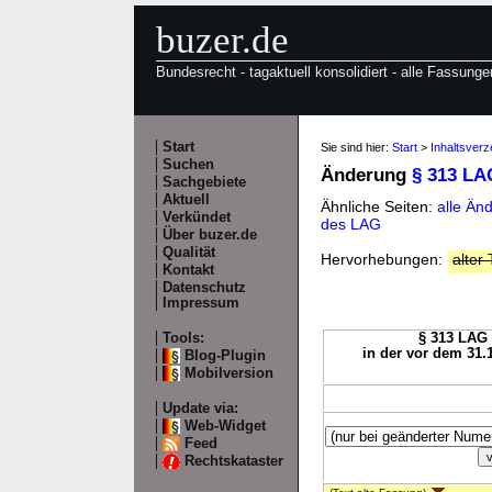
buzer.de
Bundesrecht - tagaktuell konsolidiert - alle Fassunge
Start
Sie sind hier:
Start
>
Inhaltsver
Suchen
Änderung
§ 313 LA
Sachgebiete
Aktuell
Ähnliche Seiten:
alle Än
Verkündet
des LAG
Über buzer.de
Qualität
Hervorhebungen:
alter 
Kontakt
Datenschutz
Impressum
Tools:
§ 313 LAG 
in der vor dem 31.
Blog-Plugin
Mobilversion
Update via:
Web-Widget
Feed
Rechtskataster