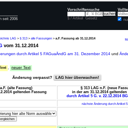
Vorschriftensuche
Vollt
§ / Artikel
Gesetz
n seit 2006
nu
zeichnis LAG
>
§ 313
>
alle Fassungen
>
a.F. Fassung ab 31.12.2014
Ma
G
vom 31.12.2014
derungen durch Artikel 5 FAGuaÄndG am 31. Dezember 2014
und
Ände
Text
,
neuer Text
Änderung verpasst?
LAG hier überwachen!
a.F. (alte Fassung)
§ 313 LAG n.F. (neue Fass
12.2014 geltenden Fassung
in der am 31.12.2014 geltende
durch Artikel 5 G. v. 22.12.2014 BG
nächste Änderung durch Artikel 