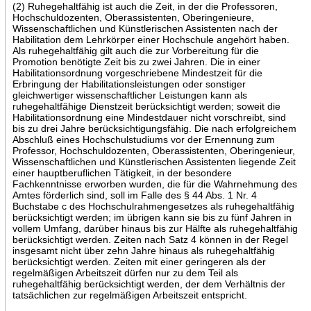
(2) Ruhegehaltfähig ist auch die Zeit, in der die Professoren,
Hochschuldozenten, Oberassistenten, Oberingenieure,
Wissenschaftlichen und Künstlerischen Assistenten nach der
Habilitation dem Lehrkörper einer Hochschule angehört haben.
Als ruhegehaltfähig gilt auch die zur Vorbereitung für die
Promotion benötigte Zeit bis zu zwei Jahren. Die in einer
Habilitationsordnung vorgeschriebene Mindestzeit für die
Erbringung der Habilitationsleistungen oder sonstiger
gleichwertiger wissenschaftlicher Leistungen kann als
ruhegehaltfähige Dienstzeit berücksichtigt werden; soweit die
Habilitationsordnung eine Mindestdauer nicht vorschreibt, sind
bis zu drei Jahre berücksichtigungsfähig. Die nach erfolgreichem
Abschluß eines Hochschulstudiums vor der Ernennung zum
Professor, Hochschuldozenten, Oberassistenten, Oberingenieur,
Wissenschaftlichen und Künstlerischen Assistenten liegende Zeit
einer hauptberuflichen Tätigkeit, in der besondere
Fachkenntnisse erworben wurden, die für die Wahrnehmung des
Amtes förderlich sind, soll im Falle des § 44 Abs. 1 Nr. 4
Buchstabe c des Hochschulrahmengesetzes als ruhegehaltfähig
berücksichtigt werden; im übrigen kann sie bis zu fünf Jahren in
vollem Umfang, darüber hinaus bis zur Hälfte als ruhegehaltfähig
berücksichtigt werden. Zeiten nach Satz 4 können in der Regel
insgesamt nicht über zehn Jahre hinaus als ruhegehaltfähig
berücksichtigt werden. Zeiten mit einer geringeren als der
regelmäßigen Arbeitszeit dürfen nur zu dem Teil als
ruhegehaltfähig berücksichtigt werden, der dem Verhältnis der
tatsächlichen zur regelmäßigen Arbeitszeit entspricht.