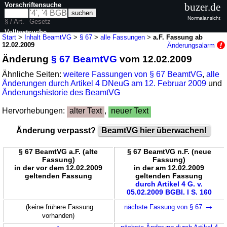
Vorschriftensuche
buzer.de
Normalansicht
§ / Art.
Gesetz
Volltextsuche
Start
>
Inhalt BeamtVG
>
§ 67
>
alle Fassungen
>
a.F. Fassung ab
12.02.2009
Änderungsalarm
nur in BeamtVG
Änderung
§ 67 BeamtVG
vom 12.02.2009
Ähnliche Seiten:
weitere Fassungen von § 67 BeamtVG
,
alle
Änderungen durch Artikel 4 DNeuG am 12. Februar 2009
und
Änderungshistorie des BeamtVG
Hervorhebungen:
alter Text
,
neuer Text
Änderung verpasst?
BeamtVG hier überwachen!
§ 67 BeamtVG a.F. (alte
§ 67 BeamtVG n.F. (neue
Fassung)
Fassung)
in der vor dem 12.02.2009
in der am 12.02.2009
geltenden Fassung
geltenden Fassung
durch Artikel 4 G. v.
05.02.2009 BGBl. I S. 160
→
(keine frühere Fassung
nächste Fassung von § 67
vorhanden)