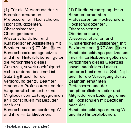
(1) Für die Versorgung der zu
(1) Für die Versorgung der zu
Beamten ernannten
Beamten ernannten
Professoren an Hochschulen,
Professoren an Hochschulen,
Hochschuldozenten,
Hochschuldozenten,
Oberassistenten,
Oberassistenten,
Oberingenieure,
Oberingenieure,
Wissenschaftlichen und
Wissenschaftlichen und
Künstlerischen Assistenten mit
Künstlerischen Assistenten mit
Bezügen nach § 77 Abs.
3
des
Bezügen nach § 77 Abs.
2
des
Bundesbesoldungsgesetzes
Bundesbesoldungsgesetzes und
und ihrer Hinterbliebenen gelten
ihrer Hinterbliebenen gelten die
die Vorschriften dieses
Vorschriften dieses Gesetzes,
Gesetzes, soweit nachfolgend
soweit nachfolgend nichts
nichts anderes bestimmt ist.
anderes bestimmt ist. Satz 1 gilt
Satz 1 gilt auch für die
auch für die Versorgung der zu
Versorgung der zu Beamten
Beamten ernannten
ernannten Professoren und der
Professoren und der
hauptberuflichen Leiter und
hauptberuflichen Leiter und
Mitglieder von Leitungsgremien
Mitglieder von Leitungsgremien
an Hochschulen mit Bezügen
an Hochschulen mit Bezügen
nach der
nach der
Bundesbesoldungsordnung W
Bundesbesoldungsordnung W
und ihre Hinterbliebenen.
und ihre Hinterbliebenen.
(Textabschnitt unverändert)