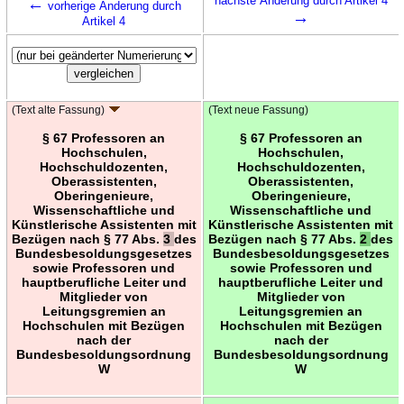
←
nächste Änderung durch Artikel 4
vorherige Änderung durch
→
Artikel 4
(Text alte Fassung)
(Text neue Fassung)
§ 67 Professoren an
§ 67 Professoren an
Hochschulen,
Hochschulen,
Hochschuldozenten,
Hochschuldozenten,
Oberassistenten,
Oberassistenten,
Oberingenieure,
Oberingenieure,
Wissenschaftliche und
Wissenschaftliche und
Künstlerische Assistenten mit
Künstlerische Assistenten mit
Bezügen nach § 77 Abs.
3
des
Bezügen nach § 77 Abs.
2
des
Bundesbesoldungsgesetzes
Bundesbesoldungsgesetzes
sowie Professoren und
sowie Professoren und
hauptberufliche Leiter und
hauptberufliche Leiter und
Mitglieder von
Mitglieder von
Leitungsgremien an
Leitungsgremien an
Hochschulen mit Bezügen
Hochschulen mit Bezügen
nach der
nach der
Bundesbesoldungsordnung
Bundesbesoldungsordnung
W
W