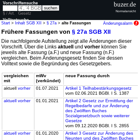
Vorschriftensuche
buzer.de
Normalansicht
§ / Art.
Gesetz
Volltextsuche
Start
>
Inhalt SGB XII
>
§ 27a
>
alte Fassungen
Änderungsalarm
Frühere Fassungen von
§ 27a SGB XII
nur in SGB XII
Die nachfolgende Aufstellung zeigt alle Änderungen dieser
Vorschrift. Über die Links
aktuell
und
vorher
können Sie
jeweils alte Fassung (a.F.) und neue Fassung (n.F.)
vergleichen. Beim Änderungsgesetz finden Sie dessen
Volltext sowie die Begründung des Gesetzgebers.
vergleichen
mWv
neue Fassung durch
mit
(verkündet)
aktuell
vorher
01.07.2021
Artikel 1 Teilhabestärkungsgesetz
vom 02.06.2021 BGBl. I S. 1387
aktuell
vorher
01.01.2021
Artikel 2 Gesetz zur Ermittlung der
Regelbedarfe und zur Änderung
des Zwölften Buches
Sozialgesetzbuch sowie weiterer
Gesetze
vom 09.12.2020 BGBl. I S. 2855
aktuell
vorher
01.01.2020
Artikel 3 Gesetz zur Änderung des
Neunten und des Zwölften Buches