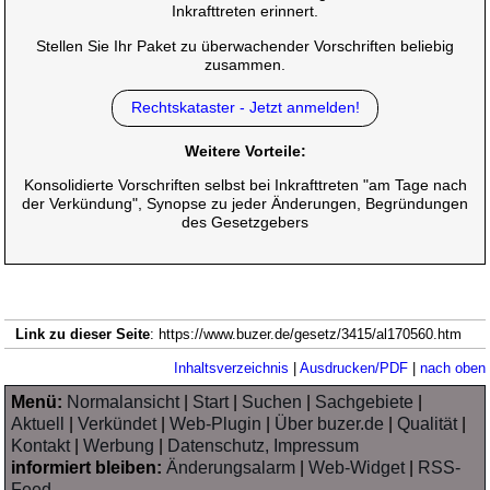
Inkrafttreten erinnert.
Stellen Sie Ihr Paket zu überwachender Vorschriften beliebig
zusammen.
Rechtskataster - Jetzt anmelden!
Weitere Vorteile:
Konsolidierte Vorschriften selbst bei Inkrafttreten "am Tage nach
der Verkündung", Synopse zu jeder Änderungen, Begründungen
des Gesetzgebers
Link zu dieser Seite
: https://www.buzer.de/gesetz/3415/al170560.htm
Inhaltsverzeichnis
|
Ausdrucken/PDF
|
nach oben
Menü:
Normalansicht
|
Start
|
Suchen
|
Sachgebiete
|
Aktuell
|
Verkündet
|
Web-Plugin
|
Über buzer.de
|
Qualität
|
Kontakt
|
Werbung
|
Datenschutz, Impressum
informiert bleiben:
Änderungsalarm
|
Web-Widget
|
RSS-
Feed