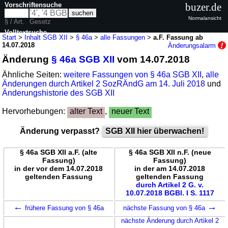
Vorschriftensuche
buzer.de
Normalansicht
§ / Art.
Gesetz
Volltextsuche
Start
>
Inhalt SGB XII
>
§ 46a
>
alle Fassungen
>
a.F. Fassung ab
14.07.2018
Änderungsalarm
nur in SGB XII
Änderung
§ 46a SGB XII
vom 14.07.2018
Ähnliche Seiten:
weitere Fassungen von § 46a SGB XII
,
alle
Änderungen durch Artikel 2 SozRÄndG am 14. Juli 2018
und
Änderungshistorie des SGB XII
Hervorhebungen:
alter Text
,
neuer Text
Änderung verpasst?
SGB XII hier überwachen!
§ 46a SGB XII a.F. (alte
§ 46a SGB XII n.F. (neue
Fassung)
Fassung)
in der vor dem 14.07.2018
in der am 14.07.2018
geltenden Fassung
geltenden Fassung
durch Artikel 2 G. v.
10.07.2018 BGBl. I S. 1117
←
→
frühere Fassung von § 46a
nächste Fassung von § 46a
nächste Änderung durch Artikel 2