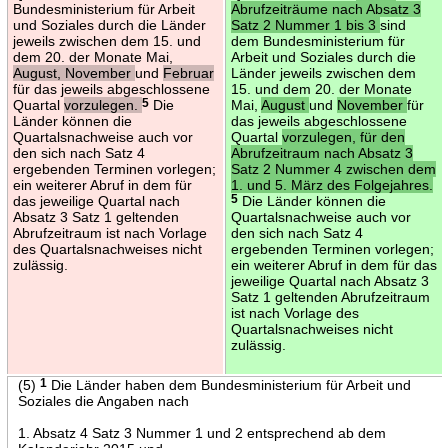
Bundesministerium für Arbeit
Abrufzeiträume nach Absatz 3
und Soziales durch die Länder
Satz 2 Nummer 1 bis 3
sind
jeweils zwischen dem 15. und
dem Bundesministerium für
dem 20. der Monate Mai,
Arbeit und Soziales durch die
August, November
und
Februar
Länder jeweils zwischen dem
für das jeweils abgeschlossene
15. und dem 20. der Monate
Quartal
vorzulegen.
5
Die
Mai,
August
und
November
für
Länder können die
das jeweils abgeschlossene
Quartalsnachweise auch vor
Quartal
vorzulegen, für den
den sich nach Satz 4
Abrufzeitraum nach Absatz 3
ergebenden Terminen vorlegen;
Satz 2 Nummer 4 zwischen dem
ein weiterer Abruf in dem für
1. und 5. März des Folgejahres.
das jeweilige Quartal nach
5
Die Länder können die
Absatz 3 Satz 1 geltenden
Quartalsnachweise auch vor
Abrufzeitraum ist nach Vorlage
den sich nach Satz 4
des Quartalsnachweises nicht
ergebenden Terminen vorlegen;
zulässig.
ein weiterer Abruf in dem für das
jeweilige Quartal nach Absatz 3
Satz 1 geltenden Abrufzeitraum
ist nach Vorlage des
Quartalsnachweises nicht
zulässig.
(5)
1
Die Länder haben dem Bundesministerium für Arbeit und
Soziales die Angaben nach
1. Absatz 4 Satz 3 Nummer 1 und 2 entsprechend ab dem