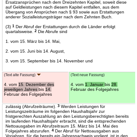
Ersatzansprüchen nach dem Dreizehnten Kapitel, soweit diese
auf Geldleistungen nach diesem Kapitel entfallen, aus dem
Übergang von Ansprüchen nach § 93 sowie aus Erstattungen
anderer Sozialleistungsträger nach dem Zehnten Buch.
(3)
1
Der Abruf der Erstattungen durch die Länder erfolgt
quartalsweise.
2
Die Abrufe sind
1. vom 15. März bis 14. Mai,
2. vom 15. Juni bis 14. August,
3. vom 15. September bis 14. November und
(Text alte Fassung)
(Text neue Fassung)
4. vom
15. Dezember des
4. vom
1. Januar
bis
28.
jeweiligen Jahres
bis
14.
Februar des Folgejahres
Februar des Folgejahres
zulässig (Abrufzeiträume).
3
Werden Leistungen für
Leistungszeiträume im folgenden Haushaltsjahr zur
fristgerechten Auszahlung an den Leistungsberechtigten bereits
im laufenden Haushaltsjahr erbracht, sind die entsprechenden
Nettoausgaben im Abrufzeitraum 15. März bis 14. Mai des
Folgejahres abzurufen.
4
Der Abruf für Nettoausgaben aus
Vorjahren, für die bereits ein Jahresnachweis vorliegt, ist in den