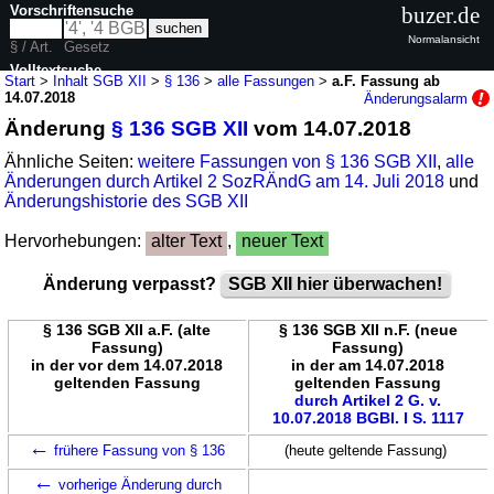
Vorschriftensuche
buzer.de
Normalansicht
§ / Art.
Gesetz
Volltextsuche
Start
>
Inhalt SGB XII
>
§ 136
>
alle Fassungen
>
a.F. Fassung ab
14.07.2018
Änderungsalarm
nur in SGB XII
Änderung
§ 136 SGB XII
vom 14.07.2018
Ähnliche Seiten:
weitere Fassungen von § 136 SGB XII
,
alle
Änderungen durch Artikel 2 SozRÄndG am 14. Juli 2018
und
Änderungshistorie des SGB XII
Hervorhebungen:
alter Text
,
neuer Text
Änderung verpasst?
SGB XII hier überwachen!
§ 136 SGB XII a.F. (alte
§ 136 SGB XII n.F. (neue
Fassung)
Fassung)
in der vor dem 14.07.2018
in der am 14.07.2018
geltenden Fassung
geltenden Fassung
durch Artikel 2 G. v.
10.07.2018 BGBl. I S. 1117
←
frühere Fassung von § 136
(heute geltende Fassung)
←
vorherige Änderung durch