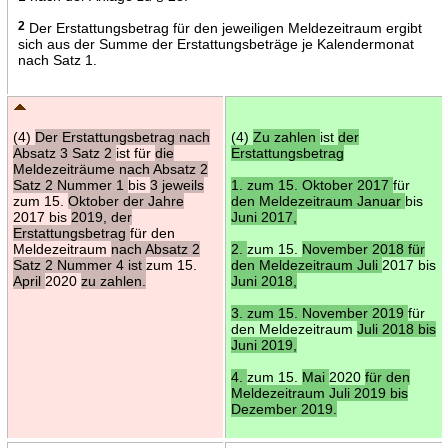
2
Der Erstattungsbetrag für den jeweiligen Meldezeitraum ergibt
sich aus der Summe der Erstattungsbeträge je Kalendermonat
nach Satz 1.
(4)
Der Erstattungsbetrag nach
(4)
Zu zahlen
ist
der
Absatz 3 Satz 2
ist für
die
Erstattungsbetrag
Meldezeiträume nach Absatz 2
Satz 2 Nummer 1
bis
3 jeweils
1. zum 15. Oktober 2017
für
zum 15.
Oktober der Jahre
den Meldezeitraum Januar
bis
2017 bis
2019, der
Juni 2017,
Erstattungsbetrag
für den
Meldezeitraum
nach Absatz 2
2.
zum 15.
November 2018 für
Satz 2 Nummer 4 ist
zum 15.
den Meldezeitraum Juli
2017 bis
April
2020
zu zahlen.
Juni 2018,
3. zum 15. November 2019
für
den Meldezeitraum
Juli 2018 bis
Juni 2019,
4.
zum 15.
Mai
2020
für den
Meldezeitraum Juli 2019 bis
Dezember 2019.