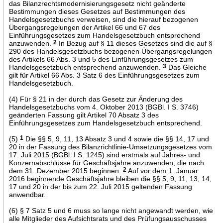
das Bilanzrechtsmodernisierungsgesetz nicht geänderte
Bestimmungen dieses Gesetzes auf Bestimmungen des
Handelsgesetzbuchs verweisen, sind die hierauf bezogenen
Übergangsregelungen der Artikel 66 und 67 des
Einführungsgesetzes zum Handelsgesetzbuch entsprechend
anzuwenden.
2
In Bezug auf § 11 dieses Gesetzes sind die auf §
290 des Handelsgesetzbuchs bezogenen Übergangsregelungen
des Artikels 66 Abs. 3 und 5 des Einführungsgesetzes zum
Handelsgesetzbuch entsprechend anzuwenden.
3
Das Gleiche
gilt für Artikel 66 Abs. 3 Satz 6 des Einführungsgesetzes zum
Handelsgesetzbuch.
(4) Für § 21 in der durch das Gesetz zur Änderung des
Handelsgesetzbuchs vom 4. Oktober 2013 (BGBl. I S. 3746)
geänderten Fassung gilt Artikel 70 Absatz 3 des
Einführungsgesetzes zum Handelsgesetzbuch entsprechend.
(5)
1
Die §§ 5, 9, 11, 13 Absatz 3 und 4 sowie die §§ 14, 17 und
20 in der Fassung des Bilanzrichtlinie-Umsetzungsgesetzes vom
17. Juli 2015 (BGBl. I S. 1245) sind erstmals auf Jahres- und
Konzernabschlüsse für Geschäftsjahre anzuwenden, die nach
dem 31. Dezember 2015 beginnen.
2
Auf vor dem 1. Januar
2016 beginnende Geschäftsjahre bleiben die §§ 5, 9, 11, 13, 14,
17 und 20 in der bis zum 22. Juli 2015 geltenden Fassung
anwendbar.
(6) § 7 Satz 5 und 6 muss so lange nicht angewandt werden, wie
alle Mitglieder des Aufsichtsrats und des Prüfungsausschusses