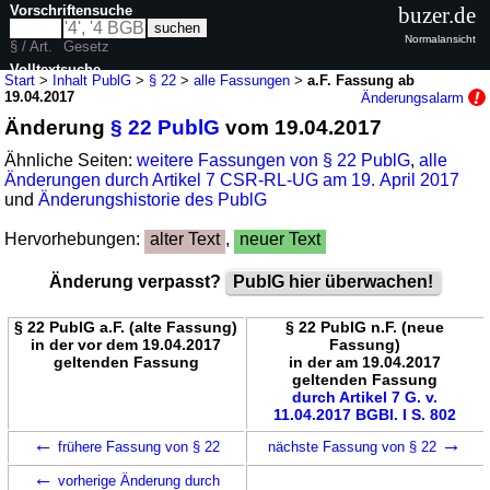
Vorschriftensuche
buzer.de
Normalansicht
§ / Art.
Gesetz
Volltextsuche
Start
>
Inhalt PublG
>
§ 22
>
alle Fassungen
>
a.F. Fassung ab
19.04.2017
Änderungsalarm
nur in PublG
Änderung
§ 22 PublG
vom 19.04.2017
Ähnliche Seiten:
weitere Fassungen von § 22 PublG
,
alle
Änderungen durch Artikel 7 CSR-RL-UG am 19. April 2017
und
Änderungshistorie des PublG
Hervorhebungen:
alter Text
,
neuer Text
Änderung verpasst?
PublG hier überwachen!
§ 22 PublG a.F. (alte Fassung)
§ 22 PublG n.F. (neue
in der vor dem 19.04.2017
Fassung)
geltenden Fassung
in der am 19.04.2017
geltenden Fassung
durch Artikel 7 G. v.
11.04.2017 BGBl. I S. 802
←
→
frühere Fassung von § 22
nächste Fassung von § 22
←
vorherige Änderung durch