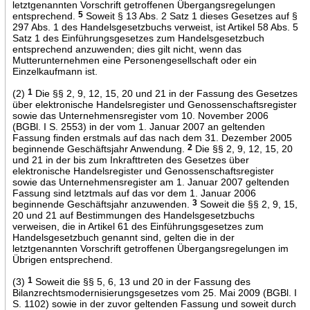
letztgenannten Vorschrift getroffenen Übergangsregelungen
entsprechend.
5
Soweit § 13 Abs. 2 Satz 1 dieses Gesetzes auf §
297 Abs. 1 des Handelsgesetzbuchs verweist, ist Artikel 58 Abs. 5
Satz 1 des Einführungsgesetzes zum Handelsgesetzbuch
entsprechend anzuwenden; dies gilt nicht, wenn das
Mutterunternehmen eine Personengesellschaft oder ein
Einzelkaufmann ist.
(2)
1
Die §§ 2, 9, 12, 15, 20 und 21 in der Fassung des Gesetzes
über elektronische Handelsregister und Genossenschaftsregister
sowie das Unternehmensregister vom 10. November 2006
(BGBl. I S. 2553) in der vom 1. Januar 2007 an geltenden
Fassung finden erstmals auf das nach dem 31. Dezember 2005
beginnende Geschäftsjahr Anwendung.
2
Die §§ 2, 9, 12, 15, 20
und 21 in der bis zum Inkrafttreten des Gesetzes über
elektronische Handelsregister und Genossenschaftsregister
sowie das Unternehmensregister am 1. Januar 2007 geltenden
Fassung sind letztmals auf das vor dem 1. Januar 2006
beginnende Geschäftsjahr anzuwenden.
3
Soweit die §§ 2, 9, 15,
20 und 21 auf Bestimmungen des Handelsgesetzbuchs
verweisen, die in Artikel 61 des Einführungsgesetzes zum
Handelsgesetzbuch genannt sind, gelten die in der
letztgenannten Vorschrift getroffenen Übergangsregelungen im
Übrigen entsprechend.
(3)
1
Soweit die §§ 5, 6, 13 und 20 in der Fassung des
Bilanzrechtsmodernisierungsgesetzes vom 25. Mai 2009 (BGBl. I
S. 1102) sowie in der zuvor geltenden Fassung und soweit durch