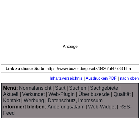
Anzeige
Link zu dieser Seite
: https://www.buzer.de/gesetz/3420/al47733.htm
Inhaltsverzeichnis
|
Ausdrucken/PDF
|
nach oben
Menü:
Normalansicht
|
Start
|
Suchen
|
Sachgebiete
|
Aktuell
|
Verkündet
|
Web-Plugin
|
Über buzer.de
|
Qualität
|
Kontakt
|
Werbung
|
Datenschutz, Impressum
informiert bleiben:
Änderungsalarm
|
Web-Widget
|
RSS-
Feed