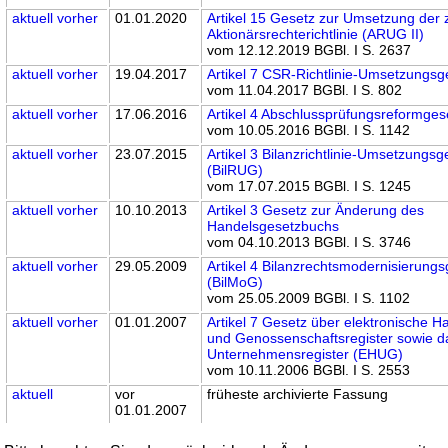
aktuell
vorher
01.01.2020
Artikel 15 Gesetz zur Umsetzung der 
Aktionärsrechterichtlinie (ARUG II)
vom 12.12.2019 BGBl. I S. 2637
aktuell
vorher
19.04.2017
Artikel 7 CSR-Richtlinie-Umsetzungsg
vom 11.04.2017 BGBl. I S. 802
aktuell
vorher
17.06.2016
Artikel 4 Abschlussprüfungsreformge
vom 10.05.2016 BGBl. I S. 1142
aktuell
vorher
23.07.2015
Artikel 3 Bilanzrichtlinie-Umsetzungsg
(BilRUG)
vom 17.07.2015 BGBl. I S. 1245
aktuell
vorher
10.10.2013
Artikel 3 Gesetz zur Änderung des
Handelsgesetzbuchs
vom 04.10.2013 BGBl. I S. 3746
aktuell
vorher
29.05.2009
Artikel 4 Bilanzrechtsmodernisierung
(BilMoG)
vom 25.05.2009 BGBl. I S. 1102
aktuell
vorher
01.01.2007
Artikel 7 Gesetz über elektronische H
und Genossenschaftsregister sowie d
Unternehmensregister (EHUG)
vom 10.11.2006 BGBl. I S. 2553
aktuell
vor
früheste archivierte Fassung
01.01.2007