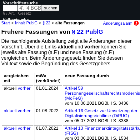
Vorschriftensuche
§ / Art.
Gesetz
Volltextsuche
Start
>
Inhalt PublG
>
§ 22
>
alte Fassungen
Änderungsalarm
Frühere Fassungen von
§ 22 PublG
nur in PublG
Die nachfolgende Aufstellung zeigt alle Änderungen dieser
Vorschrift. Über die Links
aktuell
und
vorher
können Sie
jeweils alte Fassung (a.F.) und neue Fassung (n.F.)
vergleichen. Beim Änderungsgesetz finden Sie dessen
Volltext sowie die Begründung des Gesetzgebers.
vergleichen
mWv
neue Fassung durch
mit
(verkündet)
aktuell
vorher
01.01.2024
Artikel 59
Personengesellschaftsrechtsmoderni
(MoPeG)
vom 10.08.2021 BGBl. I S. 3436
aktuell
vorher
01.08.2022
Artikel 16 Gesetz zur Umsetzung der
Digitalisierungsrichtlinie (DiRUG)
vom 05.07.2021 BGBl. I S. 3338
aktuell
vorher
01.07.2021
Artikel 13 Finanzmarktintegritätsstär
(FISG)
vom 03.06.2021 BGBl. I S. 1534