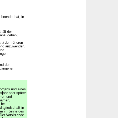
 beendet hat, in
hält der
 anzugeben;
t) der früheren
hend anzuwenden.
und
ungen
nd der
egangenen
sorgans und eines
sjahr oder später
amen und
namen,
 bei
itgliedschaft in
ien im Sinne des
Der Vorsitzende