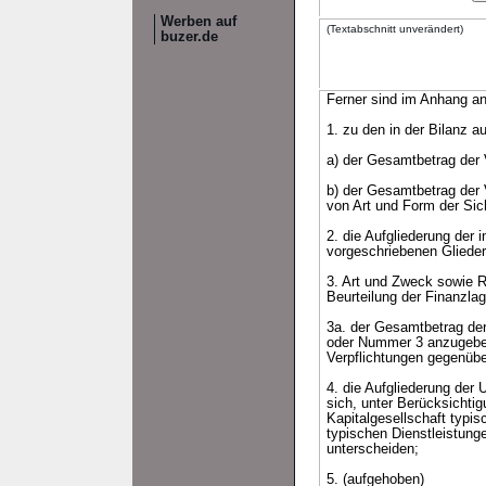
Werben auf
(Textabschnitt unverändert)
buzer.de
Ferner sind im Anhang a
1. zu den in der Bilanz 
a) der Gesamtbetrag der V
b) der Gesamtbetrag der 
von Art und Form der Sic
2. die Aufgliederung der
vorgeschriebenen Glied
3. Art und Zweck sowie Ri
Beurteilung der Finanzlag
3a. der Gesamtbetrag der 
oder Nummer 3 anzugeben 
Verpflichtungen gegenüb
4. die Aufgliederung der
sich, unter Berücksichtig
Kapitalgesellschaft typis
typischen Dienstleistung
unterscheiden;
5. (aufgehoben)