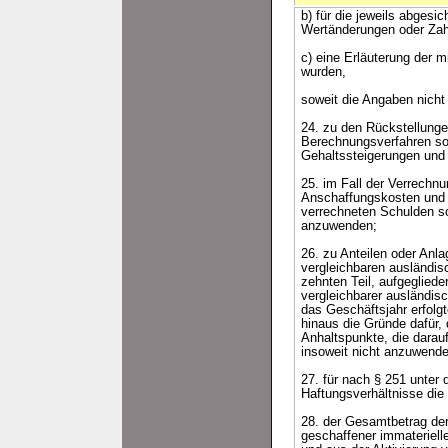
b) für die jeweils abges
Wertänderungen oder Zahl
c) eine Erläuterung der 
wurden,
soweit die Angaben nicht
24. zu den Rückstellung
Berechnungsverfahren so
Gehaltssteigerungen und 
25. im Fall der Verrech
Anschaffungskosten und d
verrechneten Schulden s
anzuwenden;
26. zu Anteilen oder Anl
vergleichbaren ausländi
zehnten Teil, aufgeglied
vergleichbarer ausländisc
das Geschäftsjahr erfolg
hinaus die Gründe dafür,
Anhaltspunkte, die darau
insoweit nicht anzuwende
27. für nach § 251 unter
Haftungsverhältnisse di
28. der Gesamtbetrag der 
geschaffener immateriell