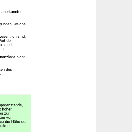
n anerkannter
ngungen, welche
esentlich sind,
ert der
en sind
nen
nanzlage nicht
ten des
s
sgegenstände,
t hoher
en zur
ten von
ie die Höhe der
siken,