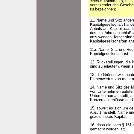
eines Aufsichtsrats, seine
Vorsitzender des Geschäf
zu bezeichnen;
11. Name und Sitz andere
Kapitalgesellschaft hand
Anteils am Kapital, das 
das ein Jahresabschluß v
anzuwenden; ferner sind 
Kapitalgesellschaften an
11a. Name, Sitz und Rech
Kapitalgesellschaft ist;
12. Rückstellungen, die 
sind zu erläutern, wenn 
13. die Gründe, welche d
Firmenwertes von mehr al
14. Name und Sitz des Mu
von Unternehmen aufstell
Unternehmen aufstellt, s
Konzernabschlüsse der Ort
15. soweit es sich um d
Abs. 1 handelt, Name und
gezeichnetes Kapital;
16. dass die nach § 161 
gemacht worden ist;