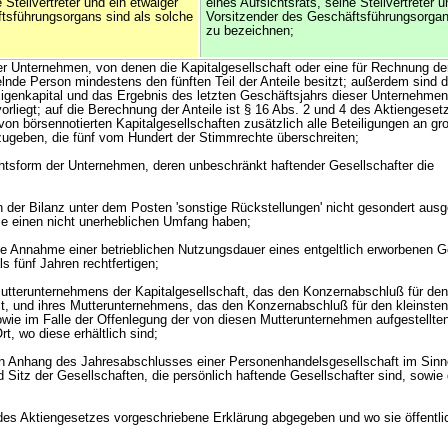
 Stellvertreter und ein etwaiger
eines Aufsichtsrats, seine Stellvertreter u
tsführungsorgans sind als solche
Vorsitzender des Geschäftsführungsorgan
zu bezeichnen;
r Unternehmen, von denen die Kapitalgesellschaft oder eine für Rechnung de
elnde Person mindestens den fünften Teil der Anteile besitzt; außerdem sind 
Eigenkapital und das Ergebnis des letzten Geschäftsjahrs dieser Unternehmen
orliegt; auf die Berechnung der Anteile ist § 16 Abs. 2 und 4 des Aktiengese
von börsennotierten Kapitalgesellschaften zusätzlich alle Beteiligungen an gr
zugeben, die fünf vom Hundert der Stimmrechte überschreiten;
tsform der Unternehmen, deren unbeschränkt haftender Gesellschafter die
in der Bilanz unter dem Posten 'sonstige Rückstellungen' nicht gesondert aus
sie einen nicht unerheblichen Umfang haben;
ie Annahme einer betrieblichen Nutzungsdauer eines entgeltlich erworbenen G
s fünf Jahren rechtfertigen;
tterunternehmens der Kapitalgesellschaft, das den Konzernabschluß für den
t, und ihres Mutterunternehmens, das den Konzernabschluß für den kleinsten
owie im Falle der Offenlegung der von diesen Mutterunternehmen aufgestellte
, wo diese erhältlich sind;
en Anhang des Jahresabschlusses einer Personenhandelsgesellschaft im Sinn
 Sitz der Gesellschaften, die persönlich haftende Gesellschafter sind, sowie
des Aktiengesetzes vorgeschriebene Erklärung abgegeben und wo sie öffentli