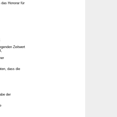
 das Honorar für
;
legenden Zeitwert
t,
ner
uten, dass die
gabe der
e