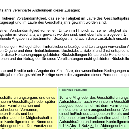
tsjahrs vereinbarte Änderungen dieser Zusagen;
 früheren Vorstandsmitglied, das seine Tätigkeit im Laufe des Geschäftsjahrs
gesagt und im Laufe des Geschäftsjahrs gewährt worden sind.
lnen Vorstandsmitglied von einem Dritten im Hinblick auf seine Tätigkeit als
gt oder im Geschäftsjahr gewährt worden sind, sind ebenfalls anzugeben. Ent
ehende Angaben zu bestimmten Bezügen, sind auch diese zusätzlich einzeln
indungen, Ruhegehälter, Hinterbliebenenbezüge und Leistungen verwandter Ar
ten Organe und ihrer Hinterbliebenen. Buchstabe a Satz 2 und 3 ist entsprec
r für diese Personengruppe gebildeten Rückstellungen für laufende Pensionen 
onen und der Betrag der für diese Verpflichtungen nicht gebildeten Rückstell
sse und Kredite unter Angabe der Zinssätze, der wesentlichen Bedingungen u
äftsjahr zurückgezahlten Beträge sowie die zugunsten dieser Personen eing
(Text neue Fassung)
Geschäftsführungsorgans und eines
10. alle Mitglieder des Geschäftsführung
 sie im Geschäftsjahr oder später
Aufsichtsrats, auch wenn sie im Geschäft
 dem Familiennamen und
ausgeschieden sind, mit dem Familienn
schriebenen Vornamen,
mindestens einem ausgeschriebenen Vor
übten Berufs und bei
einschließlich des ausgeübten Berufs und
aften auch der Mitgliedschaft in
börsennotierten Gesellschaften auch der M
en Kontrollgremien im Sinne des
Aufsichtsräten und anderen Kontrollgrem
Aktiengesetzes. Der Vorsitzende
§ 125 Abs. 1 Satz
5
des Aktiengesetzes. 