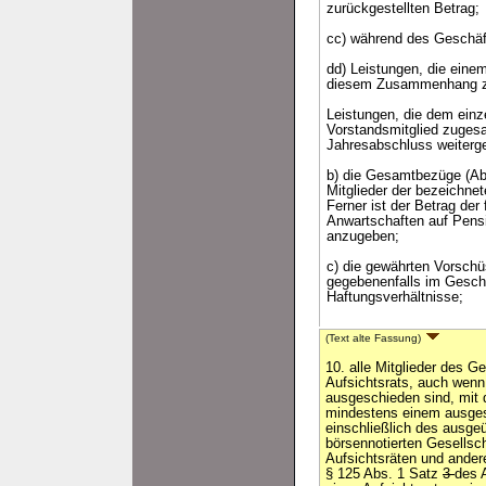
zurückgestellten Betrag;
cc) während des Geschäf
dd) Leistungen, die einem
diesem Zusammenhang zu
Leistungen, die dem einze
Vorstandsmitglied zugesa
Jahresabschluss weiterg
b) die Gesamtbezüge (Abf
Mitglieder der bezeichne
Ferner ist der Betrag de
Anwartschaften auf Pensi
anzugeben;
c) die gewährten Vorschü
gegebenenfalls im Gesch
Haftungsverhältnisse;
(Text alte Fassung)
10. alle Mitglieder des 
Aufsichtsrats, auch wenn
ausgeschieden sind, mit
mindestens einem ausge
einschließlich des ausge
börsennotierten Gesellsch
Aufsichtsräten und ander
§ 125 Abs. 1 Satz
3
des 