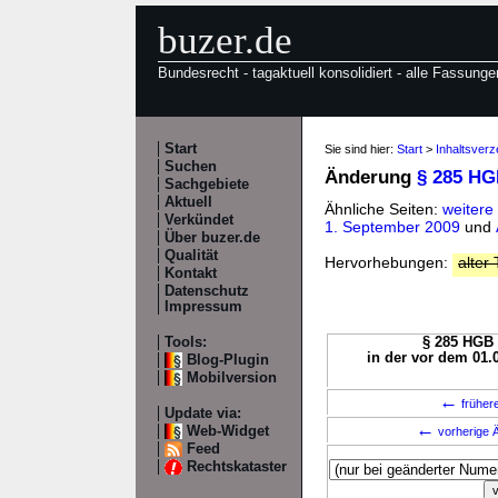
buzer.de
Bundesrecht - tagaktuell konsolidiert - alle Fassunge
Start
Sie sind hier:
Start
>
Inhaltsver
Suchen
Änderung
§ 285 H
Sachgebiete
Aktuell
Ähnliche Seiten:
weiter
Verkündet
1. September 2009
und
Über buzer.de
Qualität
Hervorhebungen:
alter 
Kontakt
Datenschutz
Impressum
Tools:
§ 285 HGB 
in der vor dem 01.
Blog-Plugin
Mobilversion
←
früher
Update via:
←
Web-Widget
vorherige Ä
Feed
Rechtskataster