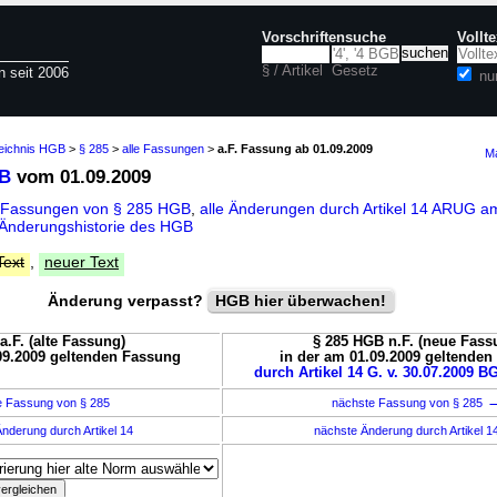
Vorschriftensuche
Vollt
§ / Artikel
Gesetz
n seit 2006
nu
zeichnis HGB
>
§ 285
>
alle Fassungen
>
a.F. Fassung ab 01.09.2009
Ma
GB
vom 01.09.2009
e Fassungen von § 285 HGB
,
alle Änderungen durch Artikel 14 ARUG a
Änderungshistorie des HGB
Text
,
neuer Text
Änderung verpasst?
HGB hier überwachen!
a.F. (alte Fassung)
§ 285 HGB n.F. (neue Fass
09.2009 geltenden Fassung
in der am 01.09.2009 geltende
durch Artikel 14 G. v. 30.07.2009 BG
e Fassung von § 285
nächste Fassung von § 285
nderung durch Artikel 14
nächste Änderung durch Artikel 1