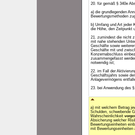
20. für gemäß § 340e Abs
a) die grundlegenden Ann
Bewertungsmethoden zug
b) Umfang und Art jeder 
die Höhe, den Zeitpunkt 
21. zumindest die nicht
mit nahe stehenden Unte
Geschäfte sowie weiterer
Geschäfte mit und zwisch
Konzernabschluss einbe
zusammengefasst werden, 
notwendig ist;
22. im Fall der Aktivier
Geschäftsjahrs sowie de
Anlagevermögens entfall
23. bei Anwendung des §
a) mit welchem Betrag j
Schulden, schwebende Ge
Wahrscheinlichkeit
vorg
Absicherung welcher Risi
Bewertungseinheiten einb
mit Bewertungseinheiten 