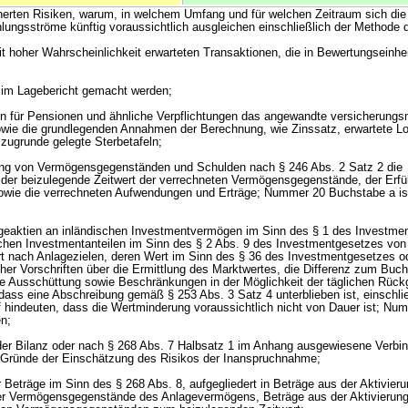
icherten Risiken, warum, in welchem Umfang und für welchen Zeitraum sich die
ungsströme künftig voraussichtlich ausgleichen einschließlich der Methode d
mit hoher Wahrscheinlichkeit erwarteten Transaktionen, die in Bewertungseinh
 im Lagebericht gemacht werden;
en für Pensionen und ähnliche Verpflichtungen das angewandte versicherung
wie die grundlegenden Annahmen der Berechnung, wie Zinssatz, erwartete L
zugrunde gelegte Sterbetafeln;
nung von Vermögensgegenständen und Schulden nach § 246 Abs. 2 Satz 2 die
er beizulegende Zeitwert der verrechneten Vermögensgegenstände, der Erfül
owie die verrechneten Aufwendungen und Erträge; Nummer 20 Buchstabe a is
ageaktien an inländischen Investmentvermögen im Sinn des § 1 des Investme
schen Investmentanteilen im Sinn des § 2 Abs. 9 des Investmentgesetzes vo
ert nach Anlagezielen, deren Wert im Sinn des § 36 des Investmentgesetzes o
her Vorschriften über die Ermittlung des Marktwertes, die Differenz zum Buch
te Ausschüttung sowie Beschränkungen in der Möglichkeit der täglichen Rück
 dass eine Abschreibung gemäß § 253 Abs. 3 Satz 4 unterblieben ist, einschlie
f hindeuten, dass die Wertminderung voraussichtlich nicht von Dauer ist; Num
n;
 der Bilanz oder nach § 268 Abs. 7 Halbsatz 1 im Anhang ausgewiesene Verbin
e Gründe der Einschätzung des Risikos der Inanspruchnahme;
Beträge im Sinn des § 268 Abs. 8, aufgegliedert in Beträge aus der Aktivieru
er Vermögensgegenstände des Anlagevermögens, Beträge aus der Aktivierung 