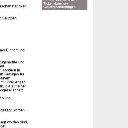
Für Ihre Internetseite -
Ticker aktuellste
chäftstätigkeit
Gesetzesänderungen
ch Gruppen;
hen Einrichtung
ezugsrechte und
und
, sondern in
en Bezügen für
keinem
mit ihrer Anzahl
, die auf einer
engesellschaft
irkung,
zugesagt worden
sagt worden sind,
oder