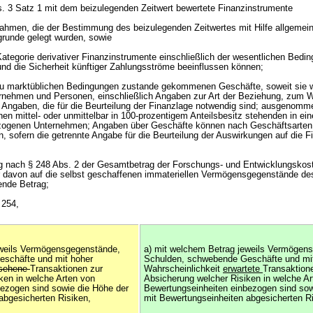
. 3 Satz 1 mit dem beizulegenden Zeitwert bewertete Finanzinstrumente
ahmen, die der Bestimmung des beizulegenden Zeitwertes mit Hilfe allgemei
runde gelegt wurden, sowie
Kategorie derivativer Finanzinstrumente einschließlich der wesentlichen Bedi
und die Sicherheit künftiger Zahlungsströme beeinflussen können;
 zu marktüblichen Bedingungen zustande gekommenen Geschäfte, soweit sie w
rnehmen und Personen, einschließlich Angaben zur Art der Beziehung, zum W
 Angaben, die für die Beurteilung der Finanzlage notwendig sind; ausgenomm
en mittel- oder unmittelbar in 100-prozentigem Anteilsbesitz stehenden in ei
zogenen Unternehmen; Angaben über Geschäfte können nach Geschäftsarten
sofern die getrennte Angabe für die Beurteilung der Auswirkungen auf die Fi
ung nach § 248 Abs. 2 der Gesamtbetrag der Forschungs- und Entwicklungskos
r davon auf die selbst geschaffenen immateriellen Vermögensgegenstände de
ende Betrag;
 254,
eweils Vermögensgegenstände,
a) mit welchem Betrag jeweils Vermögen
schäfte und mit hoher
Schulden, schwebende Geschäfte und mi
esehene
Transaktionen zur
Wahrscheinlichkeit
erwartete
Transaktion
ken in welche Arten von
Absicherung welcher Risiken in welche Ar
ezogen sind sowie die Höhe der
Bewertungseinheiten einbezogen sind sow
abgesicherten Risiken,
mit Bewertungseinheiten abgesicherten Ri