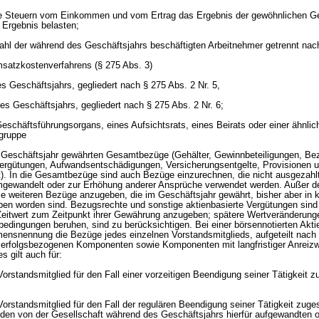
e Steuern vom Einkommen und vom Ertrag das Ergebnis der gewöhnlichen Ges
 Ergebnis belasten;
 Zahl der während des Geschäftsjahrs beschäftigten Arbeitnehmer getrennt na
satzkostenverfahrens (§ 275 Abs. 3)
s Geschäftsjahrs, gegliedert nach § 275 Abs. 2 Nr. 5,
es Geschäftsjahrs, gegliedert nach § 275 Abs. 2 Nr. 6;
 Geschäftsführungsorgans, eines Aufsichtsrats, eines Beirats oder einer ähnlic
ngruppe
 im Geschäftsjahr gewährten Gesamtbezüge (Gehälter, Gewinnbeteiligungen, B
Vergütungen, Aufwandsentschädigungen, Versicherungsentgelte, Provisionen 
t). In die Gesamtbezüge sind auch Bezüge einzurechnen, die nicht ausgezahlt
mgewandelt oder zur Erhöhung anderer Ansprüche verwendet werden. Außer d
ie weiteren Bezüge anzugeben, die im Geschäftsjahr gewährt, bisher aber in 
n worden sind. Bezugsrechte und sonstige aktienbasierte Vergütungen sind 
itwert zum Zeitpunkt ihrer Gewährung anzugeben; spätere Wertveränderungen
dingungen beruhen, sind zu berücksichtigen. Bei einer börsennotierten Akti
mensnennung die Bezüge jedes einzelnen Vorstandsmitglieds, aufgeteilt nach
 erfolgsbezogenen Komponenten sowie Komponenten mit langfristiger Anreizw
 gilt auch für:
orstandsmitglied für den Fall einer vorzeitigen Beendigung seiner Tätigkeit 
orstandsmitglied für den Fall der regulären Beendigung seiner Tätigkeit zuge
 den von der Gesellschaft während des Geschäftsjahrs hierfür aufgewandten 