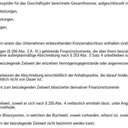
sprüfer für das Geschäftsjahr berechnete Gesamthonorar, aufgeschlüsselt in
leistungen,
istungen,
ngen,
t in einem das Unternehmen einbeziehenden Konzernabschluss enthalten sind
gen (§ 266 Abs. 2 A. III.) gehörende Finanzinstrumente, die über ihrem beizu
ine außerplanmäßige Abschreibung nach § 253 Abs. 3 Satz 4 unterblieben is
 beizulegende Zeitwert der einzelnen Vermögensgegenstände oder angemesse
erlassen der Abschreibung einschließlich der Anhaltspunkte, die darauf hinde
tlich nicht von Dauer ist;
cht zum beizulegenden Zeitwert bilanzierter derivativer Finanzinstrumente
itwert, soweit er sich nach § 255 Abs. 4 verlässlich ermitteln lässt, unter An
smethode,
r Bilanzposten, in welchem der Buchwert, soweit vorhanden, erfasst ist, sowi
um der beizulegende Zeitwert nicht bestimmt werden kann;