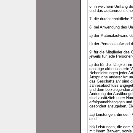
6. in welchem Umfang di
und das außerordentliche
7. die durchschnittliche
8. bei Anwendung des Um
a) der Materialaufwand de
b) der Personalaufwand d
9. für die Mitglieder des
jeweils für jede Persone
a) die für die Tätigkeit
sonstige aktienbasierte 
Nebenleistungen jeder Ar
Ansprüche anderer Art u
das Geschäftsjahr sind d
Jahresabschluss angegebe
und dem beizulegenden Ze
Änderung der Ausübungsbe
sind zusätzlich unter Na
erfolgsunabhängigen und
gesondert anzugeben. Dies
aa) Leistungen, die dem V
sind;
bb) Leistungen, die dem V
mit ihrem Barwert, sowie