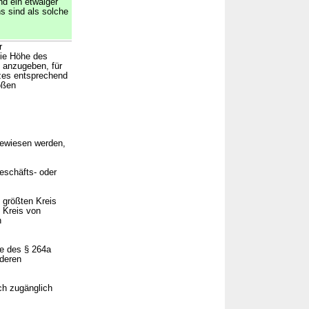
nd ein etwaiger
s sind als solche
r
die Höhe des
 anzugeben, für
tzes entsprechend
oßen
gewiesen werden,
eschäfts- oder
 größten Kreis
 Kreis von
n
e des § 264a
 deren
ch zugänglich