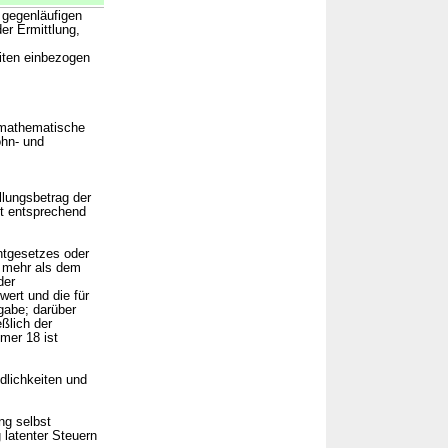
 gegenläufigen
er Ermittlung,
eiten einbezogen
smathematische
ohn- und
lungsbetrag der
t entsprechend
ntgesetzes oder
n mehr als dem
der
wert und die für
gabe; darüber
ßlich der
mer 18 ist
dlichkeiten und
ng selbst
latenter Steuern