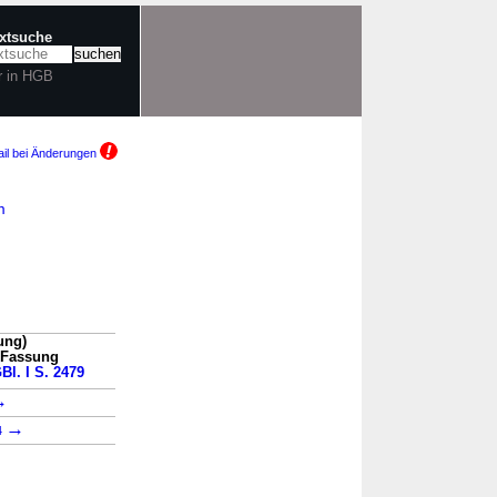
extsuche
r in HGB
il bei Änderungen
m
ung)
n Fassung
Bl. I S. 2479
→
→
4