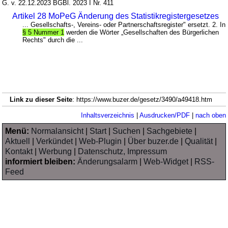
G. v. 22.12.2023 BGBl. 2023 I Nr. 411
Artikel 28 MoPeG Änderung des Statistikregistergesetzes
... Gesellschafts-, Vereins- oder Partnerschaftsregister" ersetzt. 2. In
§ 5 Nummer 1
werden die Wörter „Gesellschaften des Bürgerlichen
Rechts" durch die ...
Link zu dieser Seite
: https://www.buzer.de/gesetz/3490/a49418.htm
Inhaltsverzeichnis
|
Ausdrucken/PDF
|
nach oben
Menü:
Normalansicht
|
Start
|
Suchen
|
Sachgebiete
|
Aktuell
|
Verkündet
|
Web-Plugin
|
Über buzer.de
|
Qualität
|
Kontakt
|
Werbung
|
Datenschutz, Impressum
informiert bleiben:
Änderungsalarm
|
Web-Widget
|
RSS-
Feed