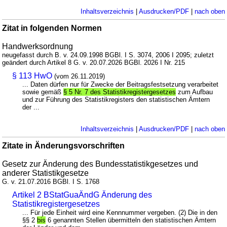
Inhaltsverzeichnis
|
Ausdrucken/PDF
|
nach oben
Zitat in folgenden Normen
Handwerksordnung
neugefasst durch B. v. 24.09.1998 BGBl. I S. 3074, 2006 I 2095; zuletzt
geändert durch Artikel 8 G. v. 20.07.2026 BGBl. 2026 I Nr. 215
§ 113 HwO
(vom 26.11.2019)
... Daten dürfen nur für Zwecke der Beitragsfestsetzung verarbeitet
sowie gemäß
§ 5 Nr. 7 des Statistikregistergesetzes
zum Aufbau
und zur Führung des Statistikregisters den statistischen Ämtern
der ...
Inhaltsverzeichnis
|
Ausdrucken/PDF
|
nach oben
Zitate in Änderungsvorschriften
Gesetz zur Änderung des Bundesstatistikgesetzes und
anderer Statistikgesetze
G. v. 21.07.2016 BGBl. I S. 1768
Artikel 2 BStatGuaÄndG Änderung des
Statistikregistergesetzes
... Für jede Einheit wird eine Kennnummer vergeben. (2) Die in den
§§ 2
bis
6 genannten Stellen übermitteln den statistischen Ämtern