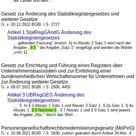
der Länder und dem ...
Gesetz zur Änderung des Statistikregistergesetzes und
weiterer Gesetze
G. v. 20.12.2022 BGBl. I S. 2727
Artikel 1 StatRegGÄndG Änderung des
Statistikregistergesetzes
... geltenden Fassung" ersetzt. b) In Absatz 2 Satz 1 wird nach der
Angabe „
§ 5
" die Angabe „Satz 1" eingefügt und werden die Wörter
„vom 11. ...
Gesetz zur Errichtung und Führung eines Registers über
Unternehmensbasisdaten und zur Einführung einer
bundeseinheitlichen Wirtschaftsnummer für Unternehmen und
zur Änderung weiterer Gesetze
G. v. 09.07.2021 BGBl. I S. 2506, 4455
Artikel 3 UBRegGEG Änderung des
Statistikregistergesetzes
... 5. In § 2 Absatz 1 Satz 1 und Absatz 2 Satz 1, § 2a Satz 1, § 4a
Absatz 1,
§ 5 Nummer 6
, § 7 Absatz 1 und § 9 Satz 1 wird jeweils
die Angabe „Abs." durch das Wort ...
Personengesellschaftsrechtsmodernisierungsgesetz (MoPeG)
G. v. 10.08.2021 BGBl. I S. 3436; zuletzt geändert durch Artikel 34 Abs. 4