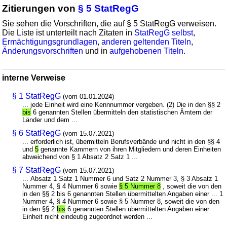
Zitierungen von
§ 5 StatRegG
Sie sehen die Vorschriften, die auf § 5 StatRegG verweisen.
Die Liste ist unterteilt nach Zitaten in
StatRegG selbst
,
Ermächtigungsgrundlagen
,
anderen geltenden Titeln
,
Änderungsvorschriften
und in
aufgehobenen Titeln
.
interne Verweise
§ 1 StatRegG
(vom 01.01.2024)
... jede Einheit wird eine Kennnummer vergeben. (2) Die in den §§ 2
bis
6 genannten Stellen übermitteln den statistischen Ämtern der
Länder und dem ...
§ 6 StatRegG
(vom 15.07.2021)
... erforderlich ist, übermitteln Berufsverbände und nicht in den §§ 4
und
5
genannte Kammern von ihren Mitgliedern und deren Einheiten
abweichend von § 1 Absatz 2 Satz 1 ...
§ 7 StatRegG
(vom 15.07.2021)
... Absatz 1 Satz 1 Nummer 6 und Satz 2 Nummer 3, § 3 Absatz 1
Nummer 4, § 4 Nummer 6 sowie
§ 5 Nummer 8
, soweit die von den
in den §§ 2 bis 6 genannten Stellen übermittelten Angaben einer ... 1
Nummer 4, § 4 Nummer 6 sowie § 5 Nummer 8, soweit die von den
in den §§ 2
bis
6 genannten Stellen übermittelten Angaben einer
Einheit nicht eindeutig zugeordnet werden ...