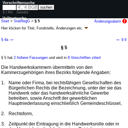
Vorschriftensuche
§ / Art.
Gesetz
Volltextsuche
Start
>
StatRegG
>
§ 5
Änderungsalarm
Hier klicken für
Titel, Fundstelle, Änderungen
etc.
nur in StatRegG
§ 5 - Statistikregistergesetz (StatRegG)
←
→
§ 4a
§ 6
Artikel 1 G. v. 16.06.1998
BGBl. I S. 1300
, 2903; zuletzt geändert durch
§ 5
Artikel 1
G. v. 20.12.2022
BGBl. I S. 2727
Geltung ab 24.06.1998; FNA: 29-29
Statistik
§ 5 hat
2 frühere Fassungen
und wird in
8 Vorschriften zitiert
6 weitere Fassungen
|
Drucksachen / Entwurf / Begründung
|
wird in 30 Vorschriften zitiert
Die Handwerkskammern übermitteln von den
Kammerzugehörigen ihres Bezirks folgende Angaben:
1.
Name oder Firma, bei rechtsfähigen Gesellschaften des
Bürgerlichen Rechts die Bezeichnung, unter der sie das
Handwerk oder das handwerksähnliche Gewerbe
betreiben, sowie Anschrift der gewerblichen
Hauptniederlassung einschließlich Gemeindeschlüssel,
2.
Rechtsform,
3.
Zeitpunkt der Eintragung in die Handwerksrolle oder in