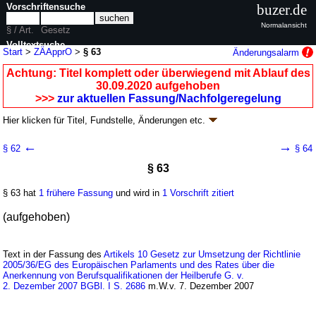
Vorschriftensuche
buzer.de
Normalansicht
§ / Art.
Gesetz
Volltextsuche
Start
>
ZÄApprO
>
§ 63
Änderungsalarm
nur in ZÄApprO
Achtung: Titel komplett oder überwiegend mit Ablauf des
30.09.2020 aufgehoben
>>>
zur aktuellen Fassung/Nachfolgeregelung
Hier klicken für
Titel, Fundstelle, Änderungen
etc.
§ 63 - Approbationsordnung für Zahnärzte
←
→
§ 62
§ 64
(ZÄApprO
k.a.Abk.
)
§ 63
V. v. 26.01.1955
BGBl. I S. 37
; zuletzt geändert durch
Artikel 11
G. v.
15.08.2019
BGBl. I S. 1307
; aufgehoben durch Artikel 2 V. v. 08.07.2019
§ 63 hat
1 frühere Fassung
und wird in
1 Vorschrift zitiert
BGBl. I S. 933
Geltung ab 01.01.1964; FNA: 2123-2
Zahnärzte und Dentisten
(aufgehoben)
9 weitere Fassungen
|
wird in 38 Vorschriften zitiert
VI. Schluß- und Übergangsbestimmungen
Text in der Fassung des
Artikels 10 Gesetz zur Umsetzung der Richtlinie
2005/36/EG des Europäischen Parlaments und des Rates über die
Anerkennung von Berufsqualifikationen der Heilberufe G. v.
2. Dezember 2007 BGBl. I S. 2686
m.W.v. 7. Dezember 2007