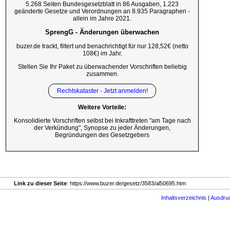
5.268 Seiten Bundesgesetzblatt in 86 Ausgaben, 1.223
geänderte Gesetze und Verordnungen an 8.935 Paragraphen -
allein im Jahre 2021.
SprengG - Änderungen überwachen
buzer.de trackt, filtert und benachrichtigt für nur 128,52€ (netto
108€) im Jahr.
Stellen Sie Ihr Paket zu überwachender Vorschriften beliebig
zusammen.
Rechtskataster - Jetzt anmelden!
Weitere Vorteile:
Konsolidierte Vorschriften selbst bei Inkrafttreten "am Tage nach
der Verkündung", Synopse zu jeder Änderungen,
Begründungen des Gesetzgebers
Link zu dieser Seite
: https://www.buzer.de/gesetz/3583/al50695.htm
Inhaltsverzeichnis
|
Ausdru