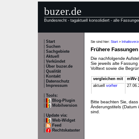
buzer.de
Bundesrecht - tagaktuell konsolidiert - alle Fassunge
Start
Sie sind hier:
Start
>
Inhaltsver
Suchen
Frühere Fassungen
Sachgebiete
Aktuell
Die nachfolgende Aufstel
Verkündet
Sie jeweils alte Fassun
Über buzer.de
Volltext sowie die Begr
Qualität
Kontakt
vergleichen mit
mWv (
Datenschutz
Impressum
aktuell
vorher
27.06.
Tools:
Blog-Plugin
Bitte beachten Sie, da
Mobilversion
Änderungstitels (Datum i
sind.
Update via:
Web-Widget
Feed
Rechtskataster