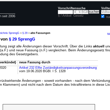
Vorschriftensuche
Vollt
§ / Artikel
Gesetz
n seit 2006
nu
zeichnis SprengG
>
§ 29
>
alte Fassungen
Ma
 von
§ 29 SprengG
lung zeigt alle Änderungen dieser Vorschrift. Über die Links
aktuell
un
g (a.F.) und neue Fassung (n.F.) vergleichen. Beim Änderungsgesetz fi
ündung des Gesetzgebers.
verkündet)
neue Fassung durch
2020
Artikel 232 Elfte Zuständigkeitsanpassungsverordnung
vom 19.06.2020 BGBl. I S. 1328
ss rückwirkende Änderungen - soweit vorhanden - nach dem Verkündun
n Klammern) und nicht nach dem Datum des Inkrafttretens in diese List