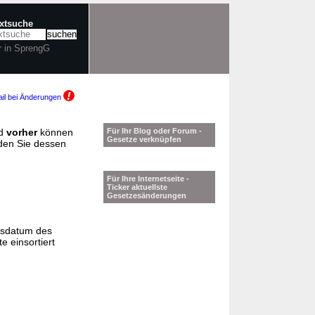
extsuche
r in SprengG
il bei Änderungen
d
vorher
können
Für Ihr Blog oder Forum -
Gesetze verknüpfen
nden Sie dessen
Für Ihre Internetseite -
Ticker aktuellste
Gesetzesänderungen
gsdatum des
e einsortiert