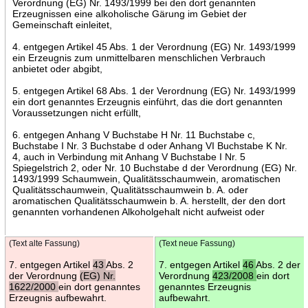
Verordnung (EG) Nr. 1493/1999 bei den dort genannten
Erzeugnissen eine alkoholische Gärung im Gebiet der
Gemeinschaft einleitet,
4. entgegen Artikel 45 Abs. 1 der Verordnung (EG) Nr. 1493/1999
ein Erzeugnis zum unmittelbaren menschlichen Verbrauch
anbietet oder abgibt,
5. entgegen Artikel 68 Abs. 1 der Verordnung (EG) Nr. 1493/1999
ein dort genanntes Erzeugnis einführt, das die dort genannten
Voraussetzungen nicht erfüllt,
6. entgegen Anhang V Buchstabe H Nr. 11 Buchstabe c,
Buchstabe I Nr. 3 Buchstabe d oder Anhang VI Buchstabe K Nr.
4, auch in Verbindung mit Anhang V Buchstabe I Nr. 5
Spiegelstrich 2, oder Nr. 10 Buchstabe d der Verordnung (EG) Nr.
1493/1999 Schaumwein, Qualitätsschaumwein, aromatischen
Qualitätsschaumwein, Qualitätsschaumwein b. A. oder
aromatischen Qualitätsschaumwein b. A. herstellt, der den dort
genannten vorhandenen Alkoholgehalt nicht aufweist oder
(Text alte Fassung)
(Text neue Fassung)
7. entgegen Artikel
43
Abs. 2
7. entgegen Artikel
46
Abs. 2 der
der Verordnung
(EG) Nr.
Verordnung
423/2008
ein dort
1622/2000
ein dort genanntes
genanntes Erzeugnis
Erzeugnis aufbewahrt.
aufbewahrt.