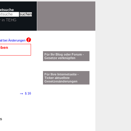
extsuche
r in TEHG
il bei Änderungen
oben
Für Ihr Blog oder Forum -
Gesetze verknüpfen
Für Ihre Internetseite -
Ticker aktuellste
Gesetzesänderungen
→
§ 16
s