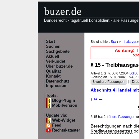
buzer.de
Bundesrecht - tagaktuell konsolidiert - alle Fassunge
Start
Sie sind hier:
Start
>
Inhaltsver
Suchen
Achtung: T
Sachgebiete
>>
Aktuell
Verkündet
§ 15 - Treibhausga
Über buzer.de
Qualität
Artikel 1 G. v. 08.07.2004
BGBl. 
Kontakt
Geltung ab 15.07.2004; FNA: 2
Datenschutz
8 weitere Fassungen
|
Druc
Impressum
Abschnitt 4 Handel mi
Tools:
←
§ 14
Blog-Plugin
Mobilversion
Update via:
§ 15 hat
2 frühere Fassungen
un
Web-Widget
Feed
Berechtigungen nach di
Rechtskataster
Kreditwesengesetzes
od