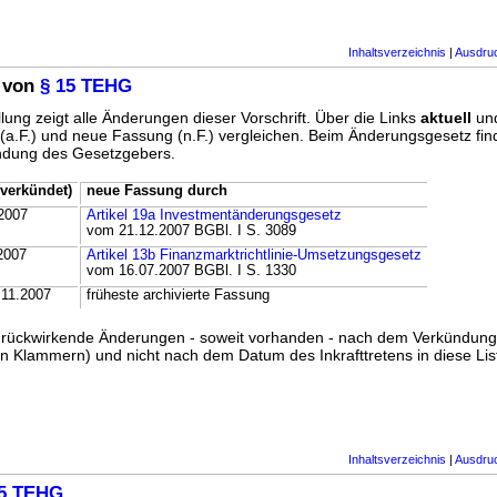
Inhaltsverzeichnis
|
Ausdru
 von
§ 15 TEHG
lung zeigt alle Änderungen dieser Vorschrift. Über die Links
aktuell
un
g (a.F.) und neue Fassung (n.F.) vergleichen. Beim Änderungsgesetz fi
ündung des Gesetzgebers.
verkündet)
neue Fassung durch
2007
Artikel 19a Investmentänderungsgesetz
vom 21.12.2007 BGBl. I S. 3089
2007
Artikel 13b Finanzmarktrichtlinie-Umsetzungsgesetz
vom 16.07.2007 BGBl. I S. 1330
.11.2007
früheste archivierte Fassung
ss rückwirkende Änderungen - soweit vorhanden - nach dem Verkündun
n Klammern) und nicht nach dem Datum des Inkrafttretens in diese List
Inhaltsverzeichnis
|
Ausdru
15 TEHG