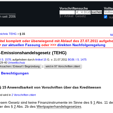
Vorschriftensuche
Vollt
§ / Artikel
Gesetz
n seit 2006
nu
zeichnis TEHG
>
§ 15
Ma
itel komplett oder überwiegend mit Ablauf des 27.07.2011 aufgeh
>
zur aktuellen Fassung
oder >>>
direkten Nachfolgeregelung
s-Emissionshandelsgesetz (TEHG)
I S. 1578
; aufgehoben durch
Artikel 15
G. v. 21.07.2011
BGBl. I S. 1475
129-40
Umweltschutz
ksachen / Entwurf / Begründung
|
wird in 97 Vorschriften zitiert
t Berechtigungen
§ 15 Anwendbarkeit von Vorschriften über das Kreditwesen
d wird in
2 Vorschriften zitiert
esem Gesetz sind keine Finanzinstrumente im Sinne des §
1
Abs. 11 de
er des §
2
Abs. 2b des
Wertpapierhandelsgesetzes
.