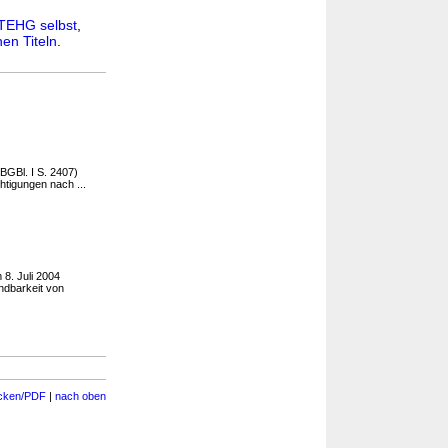
TEHG selbst
,
en Titeln
.
BGBl. I S. 2407)
tigungen nach ...
8. Juli 2004
dbarkeit von
cken/PDF
|
nach oben