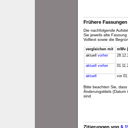
Frühere Fassungen
Die nachfolgende Aufstel
Sie jeweils alte Fassun
Volltext sowie die Begr
vergleichen mit
mWv (
aktuell
vorher
28.12.
aktuell
vorher
01.11.
aktuell
vor 01
Bitte beachten Sie, da
Änderungstitels (Datum i
sind.
Zitierungen von
§ 