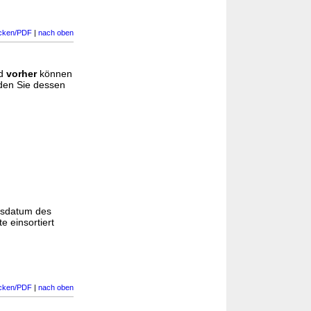
cken/PDF
|
nach oben
d
vorher
können
nden Sie dessen
gsdatum des
e einsortiert
cken/PDF
|
nach oben