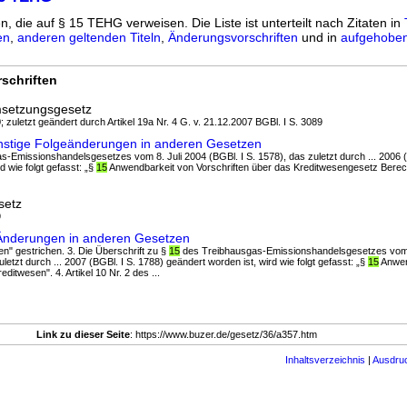
n, die auf § 15 TEHG verweisen. Die Liste ist unterteilt nach Zitaten in
en
,
anderen geltenden Titeln
,
Änderungsvorschriften
und in
aufgehoben
schriften
msetzungsgesetz
; zuletzt geändert durch Artikel 19a Nr. 4 G. v. 21.12.2007 BGBl. I S. 3089
nstige Folgeänderungen in anderen Gesetzen
-Emissionshandelsgesetzes vom 8. Juli 2004 (BGBl. I S. 1578), das zuletzt durch ... 2006 (
d wie folgt gefasst: „§
15
Anwendbarkeit von Vorschriften über das Kreditwesengesetz Berech
setz
9
 Änderungen in anderen Gesetzen
en" gestrichen. 3. Die Überschrift zu §
15
des Treibhausgas-Emissionshandelsgesetzes vom 
uletzt durch ... 2007 (BGBl. I S. 1788) geändert worden ist, wird wie folgt gefasst: „§
15
Anwen
ditwesen". 4. Artikel 10 Nr. 2 des ...
Link zu dieser Seite
: https://www.buzer.de/gesetz/36/a357.htm
Inhaltsverzeichnis
|
Ausdru