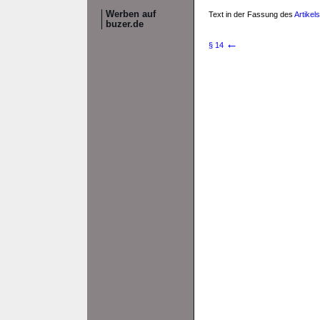
Werben auf
Text in der Fassung des
Artikel
buzer.de
←
§ 14