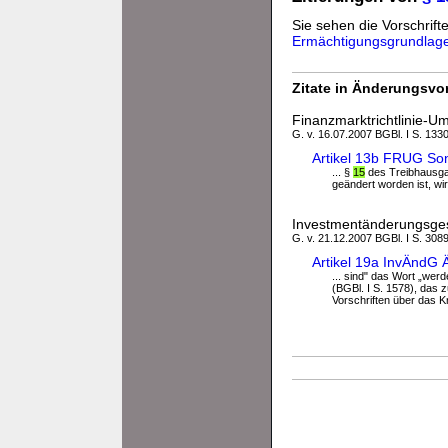
Sie sehen die Vorschrifte
Ermächtigungsgrundlag
Zitate in Änderungsvor
Finanzmarktrichtlinie-U
G. v. 16.07.2007 BGBl. I S. 1330
Artikel 13b FRUG So
... §
15
des Treibhausgas
geändert worden ist, wir
Investmentänderungsge
G. v. 21.12.2007 BGBl. I S. 308
Artikel 19a InvÄndG
... sind" das Wort „werd
(BGBl. I S. 1578), das z
Vorschriften über das Kre