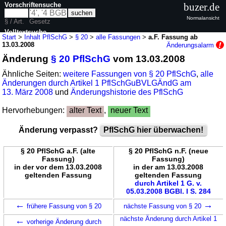
Vorschriftensuche
buzer.de
Normalansicht
§ / Art.
Gesetz
Volltextsuche
Start
>
Inhalt PflSchG
>
§ 20
>
alle Fassungen
>
a.F. Fassung ab
13.03.2008
Änderungsalarm
nur in PflSchG
Änderung
§ 20 PflSchG
vom 13.03.2008
Ähnliche Seiten:
weitere Fassungen von § 20 PflSchG
,
alle
Änderungen durch Artikel 1 PflSchGuBVLGÄndG am
13. März 2008
und
Änderungshistorie des PflSchG
Hervorhebungen:
alter Text
,
neuer Text
Änderung verpasst?
PflSchG hier überwachen!
§ 20 PflSchG a.F. (alte
§ 20 PflSchG n.F. (neue
Fassung)
Fassung)
in der vor dem 13.03.2008
in der am 13.03.2008
geltenden Fassung
geltenden Fassung
durch Artikel 1 G. v.
05.03.2008 BGBl. I S. 284
←
→
frühere Fassung von § 20
nächste Fassung von § 20
←
nächste Änderung durch Artikel 1
vorherige Änderung durch