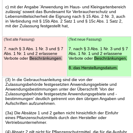
c) mit der Angabe 'Anwendung im Haus- und Kleingartenbereich
zulässig' soweit das Bundesamt für Verbraucherschutz und
Lebensmittelsicherheit die Eignung nach § 15 Abs. 2 Nr. 3, auch
in Verbindung mit § 15b Abs. 2 Satz 1 und § 15c Abs. 1 Satz 2,
mit der Zulassung festgestellt hat,
(Text alte Fassung)
(Text neue Fassung)
7. nach § 3 Abs. 1 Nr. 3 und § 7
7. nach § 3 Abs. 1 Nr. 3 und § 7
Abs. 1 Nr. 1 und 2 erlassene
Abs. 1 Nr. 1 und 2 erlassene
Verbote oder
Beschränkungen.
Verbote oder
Beschränkungen,
8. das Herstellungsdatum.
(3) In die Gebrauchsanleitung sind die von der
Zulassungsbehörde festgesetzten Anwendungsgebiete und
Anwendungsbestimmungen unter der Überschrift 'Von der
Zulassungsbehörde festgesetzte Anwendungsgebiete und -
bestimmungen' deutlich getrennt von den übrigen Angaben und
Aufschriften aufzunehmen.
(3a) Die Absätze 1 und 2 gelten nicht hinsichtlich der Einfuhr
eines Pflanzenschutzmittels durch den Hersteller oder
Vertriebsunternehmer.
(4) Absatz 2 gilt nicht für Pflanzenschutzmittel, die für die Ausfuhr