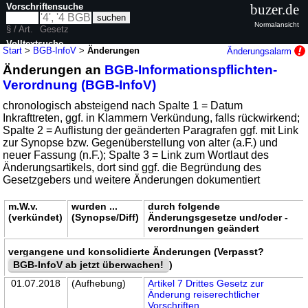
Vorschriftensuche
buzer.de
Normalansicht
§ / Art.
Gesetz
Volltextsuche
Start
>
BGB-InfoV
>
Änderungen
Änderungsalarm
Änderungen an
BGB-Informationspflichten-
nur in BGB-InfoV
Verordnung (BGB-InfoV)
chronologisch absteigend nach Spalte 1 = Datum
Inkrafttreten, ggf. in Klammern Verkündung, falls rückwirkend;
Spalte 2 = Auflistung der geänderten Paragrafen ggf. mit Link
zur Synopse bzw. Gegenüberstellung von alter (a.F.) und
neuer Fassung (n.F.); Spalte 3 = Link zum Wortlaut des
Änderungsartikels, dort sind ggf. die Begründung des
Gesetzgebers und weitere Änderungen dokumentiert
m.W.v.
wurden ...
durch folgende
(verkündet)
(Synopse/Diff)
Änderungsgesetze und/oder -
verordnungen geändert
vergangene und konsolidierte Änderungen (Verpasst?
BGB-InfoV ab jetzt überwachen!
)
01.07.2018
(Aufhebung)
Artikel 7 Drittes Gesetz zur
Änderung reiserechtlicher
Vorschriften