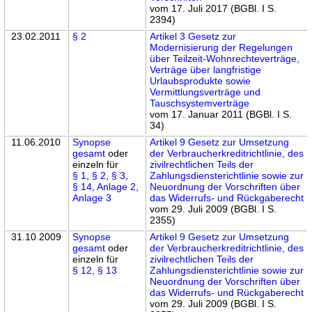
vom 17. Juli 2017 (BGBl. I S.
2394)
23.02.2011
§ 2
Artikel 3 Gesetz zur
Modernisierung der Regelungen
über Teilzeit-Wohnrechteverträge,
Verträge über langfristige
Urlaubsprodukte sowie
Vermittlungsverträge und
Tauschsystemverträge
vom 17. Januar 2011 (BGBl. I S.
34)
11.06.2010
Synopse
Artikel 9 Gesetz zur Umsetzung
gesamt
oder
der Verbraucherkreditrichtlinie, des
einzeln für
zivilrechtlichen Teils der
§ 1
,
§ 2
,
§ 3
,
Zahlungsdiensterichtlinie sowie zur
§ 14
,
Anlage 2
,
Neuordnung der Vorschriften über
Anlage 3
das Widerrufs- und Rückgaberecht
vom 29. Juli 2009 (BGBl. I S.
2355)
31.10.2009
Synopse
Artikel 9 Gesetz zur Umsetzung
gesamt
oder
der Verbraucherkreditrichtlinie, des
einzeln für
zivilrechtlichen Teils der
§ 12
,
§ 13
Zahlungsdiensterichtlinie sowie zur
Neuordnung der Vorschriften über
das Widerrufs- und Rückgaberecht
vom 29. Juli 2009 (BGBl. I S.