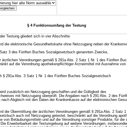
§ 4 Funktionsumfang der Testung
er Testung gliedert sich in vier Abschnitte.
wird die elektronische Gesundheitskarte ohne Netzzugang neben der Krankenve
 1 Satz 3 des Fünften Buches Sozialgesetzbuch genannten Zwecke,
der ärztlichen Verordnungen gemäß § 291a Abs. 2 Satz 1 Nr. 1 des Fünften Bu
änkt auf die Verordnung apothekenpflichtiger Arzneimittel mit Ausnahme von
h § 291a Abs. 3 Satz 1 Nr. 1 des Fünften Buches Sozialgesetzbuch
wird zusätzlich ein Netzzugang geschaffen und die Gültigkeit des
hweises mit Netzzugang überprüft. Die Angaben nach § 291 Abs. 2 des Fün
 nach Abgleich mit den Daten der Krankenkasse auf der elektronischen Gesu
wird die Übermittlung der ärztlichen Verordnungen gemäß § 291a Abs. 2 Satz 1
etzbuch auch mit Netzzugang getestet, beschränkt auf die Verordnung apoth
e von Betäubungsmitteln und auf die Verordnung sonstiger Produkte, für die d
. Die Erweiterbarkeit der Testumgebung auf weitere Verordnungen, insbesonde