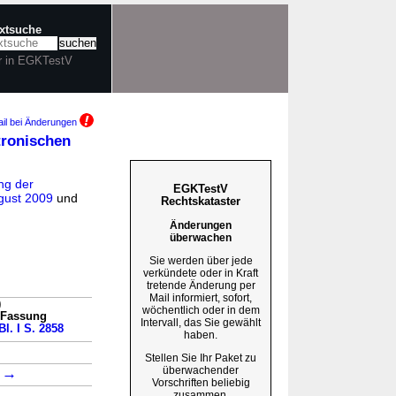
extsuche
r in EGKTestV
il bei Änderungen
tronischen
ng der
EGKTestV
ugust 2009
und
Rechtskataster
Änderungen
überwachen
Sie werden über jede
verkündete oder in Kraft
tretende Änderung per
Mail informiert, sofort,
)
wöchentlich oder in dem
n Fassung
Intervall, das Sie gewählt
l. I S. 2858
haben.
→
Stellen Sie Ihr Paket zu
überwachender
→
1
Vorschriften beliebig
zusammen.