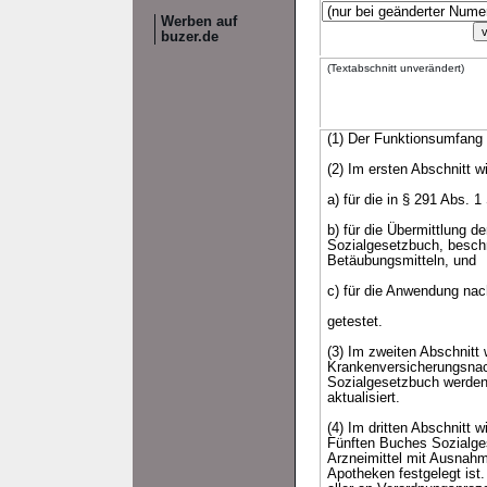
Werben auf
buzer.de
(Textabschnitt unverändert)
(1) Der Funktionsumfang d
(2) Im ersten Abschnitt 
a) für die in § 291 Abs.
b) für die Übermittlung 
Sozialgesetzbuch, beschr
Betäubungsmitteln, und
c) für die Anwendung nac
getestet.
(3) Im zweiten Abschnitt 
Krankenversicherungsnac
Sozialgesetzbuch werden
aktualisiert.
(4) Im dritten Abschnitt 
Fünften Buches Sozialges
Arzneimittel mit Ausnahm
Apotheken festgelegt ist