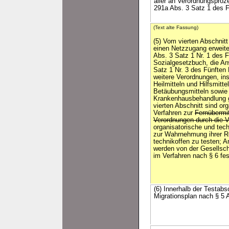
aller an Verordnungsproz
291a Abs. 3 Satz 1 des 
(Text alte Fassung)
(5) Vom vierten Abschnit
einen Netzzugang erweit
Abs. 3 Satz 1 Nr. 1 des 
Sozialgesetzbuch, die A
Satz 1 Nr. 3 des Fünfte
weitere Verordnungen, in
Heilmitteln und Hilfsmitt
Betäubungsmitteln sowie
Krankenhausbehandlung g
vierten Abschnitt sind or
Verfahren zur
Fernübermi
Verordnungen durch die V
organisatorische und tec
zur Wahrnehmung ihrer R
technikoffen zu testen; 
werden von der Gesellscha
im Verfahren nach § 6 fes
(6) Innerhalb der Testab
Migrationsplan nach § 5 