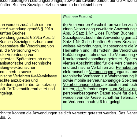
essen beteiligten Leistungserbringer, sowie die Erweiterbarkeit auf die Anwe
Fünften Buches Sozialgesetzbuch sind zu berücksichtigen.
(Text neue Fassung)
t an werden zusätzlich die um
(5) Vom vierten Abschnitt an werden zusä
erte Anwendung gemäß § 291a
einen Netzzugang erweiterte Anwendung
Fünften Buches
Abs. 3 Satz 1 Nr. 1 des Fünften Buches
nwendung gemäß § 291a Abs. 3
Sozialgesetzbuch, die Anwendung gemäß
n Buches Sozialgesetzbuch und
Satz 1 Nr. 3 des Fünften Buches Sozialg
sbesondere die Verordnung von
weitere Verordnungen, insbesondere die 
eln, die Verordnung von
Heilmitteln und Hilfsmitteln, die Verordnu
 die Verordnung von
Betäubungsmitteln sowie die Verordnung 
etestet. Spätestens ab dem
Krankenhausbehandlung getestet. Späte
ganisatorische und technische
vierten Abschnitt sind
für die Versicherte
ttlung
elektronischer
und technische Verfahren zur
Fernübertra
ersicherten sowie
elektronischer
Verordnungen,
organisator
hnische Verfahren
für Versicherte
technische Verfahren zur Wahrnehmung i
echte anzubieten und
sowie mobile serverunabhängige Speicher
Anforderungen für die Umsetzung
Verarbeitungsmedien
anzubieten und tech
ft für Telematik erarbeitet und
testen;
die
Anforderungen
zum Schutz de
tgelegt.
personenbezogenen Daten sowie
für die
werden von der Gesellschaft für Telematik
im Verfahren nach § 6 festgelegt.
schnitte können die Anwendungen zeitlich versetzt getestet werden. Das Näher
Abs. 6.