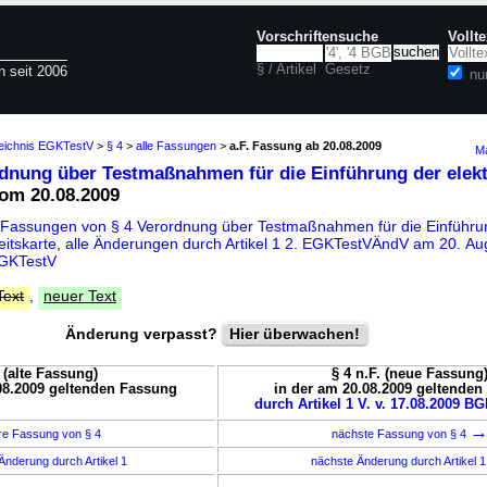
Vorschriftensuche
Vollt
§ / Artikel
Gesetz
n seit 2006
nu
zeichnis EGKTestV
>
§ 4
>
alle Fassungen
>
a.F. Fassung ab 20.08.2009
Ma
rdnung über Testmaßnahmen für die Einführung der elek
om 20.08.2009
 Fassungen von § 4 Verordnung über Testmaßnahmen für die Einführu
itskarte
,
alle Änderungen durch Artikel 1 2. EGKTestVÄndV am 20. A
EGKTestV
Text
,
neuer Text
Änderung verpasst?
Hier überwachen!
. (alte Fassung)
§ 4 n.F. (neue Fassung
08.2009 geltenden Fassung
in der am 20.08.2009 geltende
durch Artikel 1 V. v. 17.08.2009 BGB
re Fassung von § 4
nächste Fassung von § 4
Änderung durch Artikel 1
nächste Änderung durch Artikel 