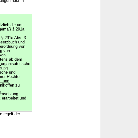
ndungen nach §
tzlich die um
 gemäß § 291a
 § 291a Abs. 3
esetzbuch und
Verordnung von
ng von
von
stens ab dem
n
organisatorische
gung
ische und
hrer Rechte
- und
nikoffen zu
r
 Umsetzung
 erarbeitet und
e regelt der