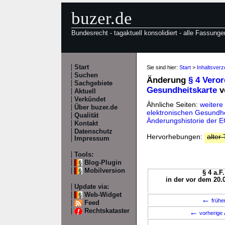
buzer.de
Bundesrecht - tagaktuell konsolidiert - alle Fassunge
Start
Sie sind hier:
Start
>
Inhaltsver
Suchen
Änderung
§ 4 Vero
Sachgebiete
Gesundheitskarte
v
Aktuell
Verkündet
Ähnliche Seiten:
weitere
Über buzer.de
elektronischen Gesundhe
Qualität
Änderungshistorie der 
Kontakt
Datenschutz
Hervorhebungen:
alter 
Impressum
Tools:
Blog-Plugin
Mobilversion
§ 4 a.F
in der vor dem 20.
Update via:
Web-Widget
←
frühe
Feed
Rechtskataster
←
vorherige 