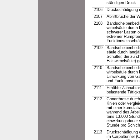
ständigen Druck
2106
Druckschädigung 
2107
Abrißbrüche der Wi
2108
Bandscheibenbedi
wirbelsäule durch
schwerer Lasten od
extremer Rumpfbeu
Funktionseinschrä
2109
Bandscheibenbedin
säule durch langj
Schulter, die zu 
Halswirbelsäule) g
2110
Bandscheibenbedi
wirbelsäule durch 
Einwirkung von Ga
und Funktionseins
2111
Erhöhte Zahnabras
belastende Tätigke
2112
Gonarthrose durch 
Knien oder vergle
mit einer kumulat
während des Arbei
tens 13.000 Stund
einwirkungsdauer 
Stunde pro Schich
2113
Druckschädigung 
im Carpaltunnel (