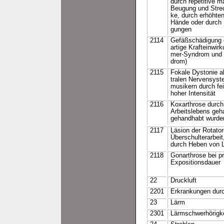
durch repetitive m
Beugung und Stre
ke, durch erhöhte
Hände oder durch
gungen
2114
Gefäßschädigung 
artige Krafteinwi
mer-Syndrom und
drom)
2115
Fokale Dystonie a
tralen Nervensyst
musikern durch fe
hoher Intensität
2116
Koxarthrose durch
Arbeitslebens geh
gehandhabt wurde
2117
Läsion der Rotato
Überschulterarbei
durch Heben von 
2118
Gonarthrose bei pr
Expositionsdauer
22
Druckluft
2201
Erkrankungen durch
23
Lärm
2301
Lärmschwerhörigke