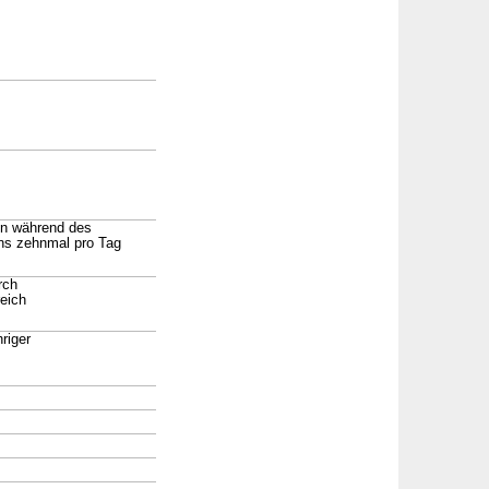
en während des
ns zehnmal pro Tag
rch
eich
riger