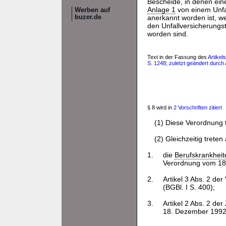
Bescheide, in denen ein
Anlage 1
von einem Unfal
Werben auf
buzer.de
anerkannt worden ist, we
den Unfallversicherungs
worden sind.
Text in der Fassung des
Artikel
S. 1248; zuletzt geändert durch 
§ 8 wird in
2 Vorschriften zitiert
(1) Diese Verordnung t
(2) Gleichzeitig treten
1.
die
Berufskrankhei
Verordnung vom 18.
2.
Artikel 3 Abs. 2 de
(BGBl. I S. 400);
3.
Artikel 2 Abs. 2 d
18. Dezember 1992 