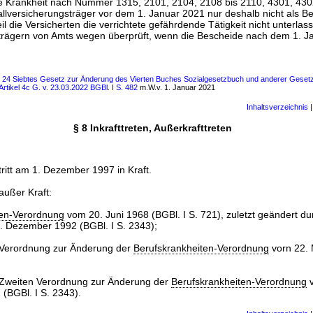
e Krankheit nach Nummer 1315, 2101, 2104, 2108 bis 2110, 4301, 430
lversicherungsträger vor dem 1. Januar 2021 nur deshalb nicht als Be
il die Versicherten die verrichtete gefährdende Tätigkeit nicht unterl
trägern von Amts wegen überprüft, wenn die Bescheide nach dem 1. J
s 24 Siebtes Gesetz zur Änderung des Vierten Buches Sozialgesetzbuch und anderer Gesetze
Artikel 4c G. v. 23.03.2022 BGBl. I S. 482
m.W.v. 1. Januar 2021
Inhaltsverzeichnis
§ 8 Inkrafttreten, Außerkrafttreten
ritt am 1. Dezember 1997 in Kraft.
 außer Kraft:
ten-Verordnung
vom 20. Juni 1968 (BGBl. I S. 721), zuletzt geändert dur
 Dezember 1992 (BGBl. I S. 2343);
r Verordnung zur Änderung der
Berufskrankheiten-Verordnung
vorn 22.
er Zweiten Verordnung zur Änderung der
Berufskrankheiten-Verordnung
(BGBl. I S. 2343).