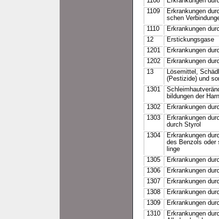
1108
Erkrankungen durc
1109
Erkrankungen durc
schen Verbindung
1110
Erkrankungen durc
12
Erstickungsgase
1201
Erkrankungen dur
1202
Erkrankungen dur
13
Lösemittel, Schäd
(Pestizide) und s
1301
Schleimhautveränd
bildungen der Har
1302
Erkrankungen dur
1303
Erkrankungen dur
durch Styrol
1304
Erkrankungen durc
des Benzols oder 
linge
1305
Erkrankungen durc
1306
Erkrankungen durc
1307
Erkrankungen dur
1308
Erkrankungen durc
1309
Erkrankungen durc
1310
Erkrankungen durch