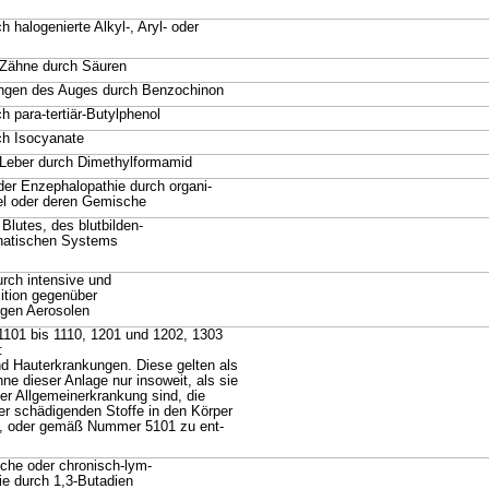
 halogenierte Alkyl-, Aryl- oder
 Zähne durch Säuren
ngen des Auges durch Benzochinon
 para-tertiär-Butylphenol
ch Isocyanate
Leber durch Dimethylformamid
der Enzephalopathie durch organi-
el oder deren Gemische
Blutes, des blutbilden-
hatischen Systems
rch intensive und
ition gegenüber
igen Aerosolen
101 bis 1110, 1201 und 1202, 1303
:
 Hauterkrankungen. Diese gelten als
ne dieser Anlage nur insoweit, als sie
er Allgemeinerkrankung sind, die
r schädigenden Stoffe in den Körper
n, oder gemäß Nummer 5101 zu ent-
che oder chronisch-lym-
e durch 1,3-Butadien