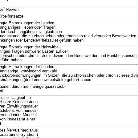
der Nerven
rbelfortsätze
ngte Erkrankungen der Lenden-
 langjähriges Heben oder Tragen
er durch langjährige Tätigkeiten in
gehaltung, die zu chronischen oder chronisch-rezidivierenden Beschwerden
nkungen (der Lendenwirbelsäule) geführt haben
gte Erkrankungen der Halswirbel-
ähriges Tragen schwerer Lasten auf der
chronischen oder chronisch-rezidivierenden Beschwerden und Funktionseinsch
eführt haben
ngte Erkrankungen der Lenden-
langjährige, vorwiegend vertikale
nzkörperschwingungen im Sitzen, die zu chronischen oder chronisch-rezidi
chränkungen (der Lendenwirbelsäule) geführt haben
ionen durch mehrjährige quarzstaub-
it
eine Tätigkeit im
ichbare Kniebelastung
iven Einwirkungsdauer
tslebens von mindes-
en und einer Mindest-
von insgesamt einer
t
des Nervus medianus
Carpaltunnel-Syndrom)