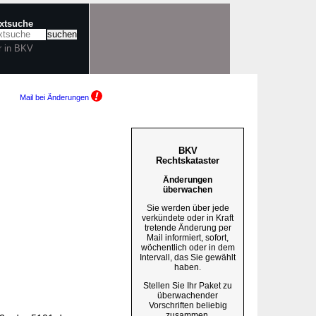
extsuche
r in BKV
Mail bei Änderungen
BKV
Rechtskataster
Änderungen
überwachen
Sie werden über jede
verkündete oder in Kraft
tretende Änderung per
Mail informiert, sofort,
wöchentlich oder in dem
Intervall, das Sie gewählt
haben.
Stellen Sie Ihr Paket zu
überwachender
Vorschriften beliebig
zusammen.