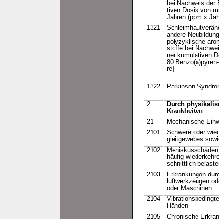
bei Nachweis der 
tiven Dosis von m
Jahren (ppm x Jah
1321
Schleimhautverän
andere Neubildun
polyzyklische aro
stoffe bei Nachwei
ner kumulativen D
80 Benzo(a)pyren-
re]
1322
Parkinson-Syndrom
2
Durch physikalis
Krankheiten
21
Mechanische Einw
2101
Schwere oder wied
gleitgewebes sowi
2102
Meniskusschäden 
häufig wiederkehr
schnittlich belast
2103
Erkrankungen durc
luftwerkzeugen od
oder Maschinen
2104
Vibrationsbedingt
Händen
2105
Chronische Erkran