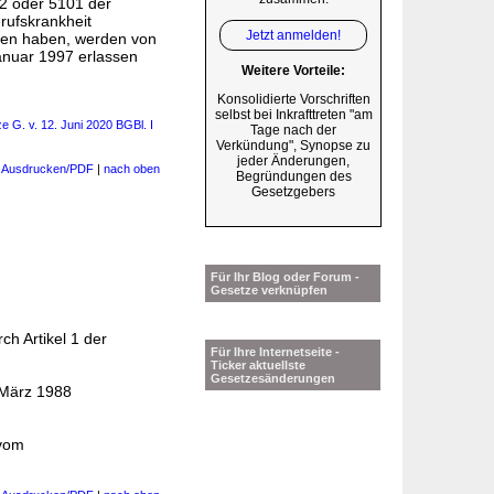
2 oder 5101 der
rufskrankheit
Jetzt anmelden!
assen haben, werden von
anuar 1997 erlassen
Weitere Vorteile:
Konsolidierte Vorschriften
selbst bei Inkrafttreten "am
 G. v. 12. Juni 2020 BGBl. I
Tage nach der
Verkündung", Synopse zu
jeder Änderungen,
|
Ausdrucken/PDF
|
nach oben
Begründungen des
Gesetzgebers
Für Ihr Blog oder Forum -
Gesetze verknüpfen
ch Artikel 1 der
Für Ihre Internetseite -
Ticker aktuellste
Gesetzesänderungen
 März 1988
vom