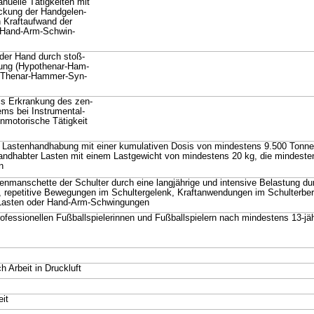
anuelle Tätigkeiten mit
ckung der Handgelen-
n Kraftaufwand der
 Hand-Arm-Schwin-
der Hand durch stoß-
rkung (Hypothenar-Ham-
 Thenar-Hammer-Syn-
ls Erkrankung des zen-
ems bei Instrumental-
inmotorische Tätigkeit
 Lastenhandhabung mit einer kumulativen Dosis von mindestens 9.500 Tonn
andhabter Lasten mit einem Lastgewicht von mindestens 20 kg, die mindeste
n
renmanschette der Schulter durch eine langjährige und intensive Belastung du
t, repetitive Bewegungen im Schultergelenk, Kraftanwendungen im Schulterber
Lasten oder Hand-Arm-Schwingungen
ofessionellen Fußballspielerinnen und Fußballspielern nach mindestens 13-jäh
 Arbeit in Druckluft
it