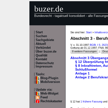
buzer.de
Bundesrecht - tagaktuell konsolidiert - alle Fassunge
Start
Sie sind hier:
Start
>
Inhaltsverz
Suchen
Abschnitt 3 - Beru
Sachgebiete
Aktuell
V. v. 31.10.1997
BGBl. I S. 2623
Verkündet
Geltung ab 01.12.1997; FNA: 8
Über buzer.de
8 weitere Fassungen
|
Druc
Qualität
Abschnitt 3 Übergangs
Kontakt
§ 12 Überprüfung f
Datenschutz
§ 8 Inkrafttreten, A
Impressum
Schlußformel
Anlage 1
Tools:
Anlage 2 Berufskra
Blog-Plugin
Mobilversion
Update via:
Web-Widget
Feed
Rechtskataster
§ 12 hat
1 frühere Fassung
und 