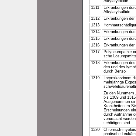
Alkylaryloxide
1311
Erkrankungen durch
Alkylarylsulfide
1312
Erkrankungen der
1313
Hornhautschädigu
1314
Erkrankungen durch
1315
Erkrankungen dur
1316
Erkrankungen der 
1317
Polyneuropathie o
sche Lösungsmitt
1318
Erkrankungen des 
den und des lymp
durch Benzol
1319
Larynxkarzinom du
mehrjährige Expos
schwefelsäurehalt
Zu den Nummern 1
bis 1309 und 1315
Ausgenommen sind
Krankheiten im Sin
Erscheinungen ein
durch Aufnahme de
verursacht werde
schädigen sind.
1320
Chronisch-myelois
phatische Leukämi