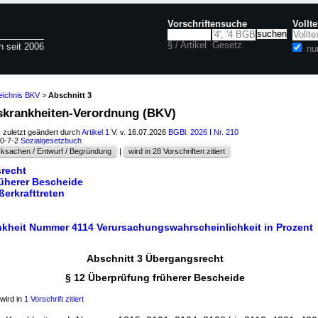
Vorschriftensuche
Vollt
§ / Artikel
Gesetz
n seit 2006
nu
eichnis BKV
>
Abschnitt 3
fskrankheiten-Verordnung (BKV)
; zuletzt geändert durch
Artikel 1
V. v. 16.07.2026
BGBl. 2026 I Nr. 210
60-7-2
Sozialgesetzbuch
ksachen / Entwurf / Begründung
|
wird in 28 Vorschriften zitiert
recht
rüherer Bescheide
ußerkrafttreten
nkheit Nummer 4114 Verursachungswahrscheinlichkeit in Prozent
Abschnitt 3 Übergangsrecht
§ 12 Überprüfung früherer Bescheide
wird in
1 Vorschrift zitiert