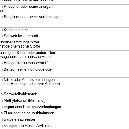
h Arsen oder seine Verbindungen
h Phosphor oder seine anorgani-
en
h Beryllium oder seine Verbindungen
ch Kohlenmonoxid
ch Schwefelwasserstoff
lingsbekämpfungsmittel
onstige chemische Stoffe
erungen, Krebs oder andere Neu-
nwege durch aromatische Amine
ch Halogenkohlenwasserstoffe
ch Benzol, seine Homologe oder
h Nitro- oder Aminoverbindungen
seiner Homologe oder ihrer Abkömm-
h Schwefelkohlenstoff
h Methylalkohol (Methanol)
ch organische Phosphorverbindungen
h Fluor oder seine Verbindungen
h Salpetersäureester
 halogenierte Alkyl-, Aryl- oder