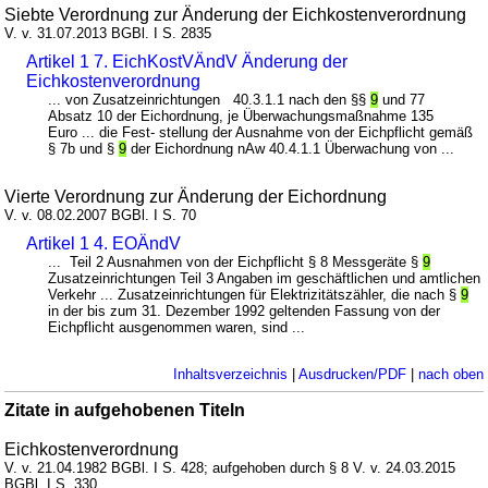
Siebte Verordnung zur Änderung der Eichkostenverordnung
V. v. 31.07.2013 BGBl. I S. 2835
Artikel 1 7. EichKostVÄndV Änderung der
Eichkostenverordnung
... von Zusatzeinrichtungen 40.3.1.1 nach den §§
9
und 77
Absatz 10 der Eichordnung, je Überwachungsmaßnahme 135
Euro ... die Fest- stellung der Ausnahme von der Eichpflicht gemäß
§ 7b und §
9
der Eichordnung nAw 40.4.1.1 Überwachung von ...
Vierte Verordnung zur Änderung der Eichordnung
V. v. 08.02.2007 BGBl. I S. 70
Artikel 1 4. EOÄndV
... Teil 2 Ausnahmen von der Eichpflicht § 8 Messgeräte §
9
Zusatzeinrichtungen Teil 3 Angaben im geschäftlichen und amtlichen
Verkehr ... Zusatzeinrichtungen für Elektrizitätszähler, die nach §
9
in der bis zum 31. Dezember 1992 geltenden Fassung von der
Eichpflicht ausgenommen waren, sind ...
Inhaltsverzeichnis
|
Ausdrucken/PDF
|
nach oben
Zitate in aufgehobenen Titeln
Eichkostenverordnung
V. v. 21.04.1982 BGBl. I S. 428; aufgehoben durch § 8 V. v. 24.03.2015
BGBl. I S. 330