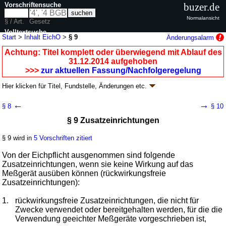
Vorschriftensuche
buzer.de
Normalansicht
§ / Art.
Gesetz
Volltextsuche
Start
>
Inhalt EichO
>
§ 9
Änderungsalarm
nur in EichO
Achtung: Titel komplett oder überwiegend mit Ablauf des
31.12.2014 aufgehoben
>>>
zur aktuellen Fassung/Nachfolgeregelung
Hier klicken für
Titel, Fundstelle, Änderungen
etc.
§ 9 - Eichordnung (EichO
k.a.Abk.
)
←
→
§ 8
§ 10
V. v. 12.08.1988
BGBl. I S. 1657
; aufgehoben durch
Artikel 10
Abs. 3 V. v.
§ 9 Zusatzeinrichtungen
11.12.2014
BGBl. I S. 2010
Geltung ab 01.11.1988; FNA: 7141-6-12
Zeitbestimmung, Maß- und
Gewichtswesen
§ 9 wird in
5 Vorschriften zitiert
4 weitere Fassungen
|
Drucksachen / Entwurf / Begründung
|
Von der Eichpflicht ausgenommen sind folgende
wird in 25 Vorschriften zitiert
Zusatzeinrichtungen, wenn sie keine Wirkung auf das
Teil 2 Ausnahmen von der Eichpflicht
Meßgerät ausüben können (rückwirkungsfreie
Zusatzeinrichtungen):
1.
rückwirkungsfreie Zusatzeinrichtungen, die nicht für
Zwecke verwendet oder bereitgehalten werden, für die die
Verwendung geeichter Meßgeräte vorgeschrieben ist,