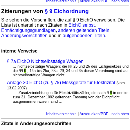
Inhaltsverzeichnis
|
Ausdrucken/PDF
|
nach oben
Zitierungen von
§ 9 Eichordnung
Sie sehen die Vorschriften, die auf § 9 EichO verweisen. Die
Liste ist unterteilt nach Zitaten in
EichO selbst
,
Ermächtigungsgrundlagen
,
anderen geltenden Titeln
,
Änderungsvorschriften
und in
aufgehobenen Titeln
.
interne Verweise
§ 7a EichO Nichtselbsttätige Waagen
... nichtselbsttätige Waagen; die §§ 25 und 26 des Eichgesetzes und
die §§
9
, 14a bis 25a, 28a, 29, 34 und 35 dieser Verordnung sind auf
nichtselbsttätige Waagen nicht ...
Anlage 20 EichO (zu § 7k) Messgeräte für Elektrizität
(vom
13.02.2007)
... Zusatzeinrichtungen für Elektrizitätszähler, die nach §
9
in der bis
zum 31. Dezember 1992 geltenden Fassung von der Eichpflicht
ausgenommen waren, sind ...
Inhaltsverzeichnis
|
Ausdrucken/PDF
|
nach oben
Zitate in Änderungsvorschriften