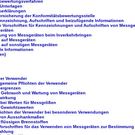
sbewertungsverfahren
 Unterlagen
serklärungen
versicherung der Konformitätsbewertungsstelle
ennzeichnung, Aufschriften und beizufügende Informationen
 Vorschriften für Kennzeichnungen und Aufschriften von Messg
eräten
ung von Messgeräten beim Inverkehrbringen
n auf Messgeräten
n auf sonstigen Messgeräten
de Informationen
en)
der Verwender
lgemeine Pflichten der Verwender
lergrenzen
g, Gebrauch und Wartung von Messgeräten
wirkung
bei Werten für Messgrößen
 Gewichtswerten
flichten der Verwender bei besonderen Verwendungen
 von Ausschankmaßen
 flüssigen Brennstoffen
Vorschriften für das Verwenden von Messgeräten zur Bestimmung
rahlung