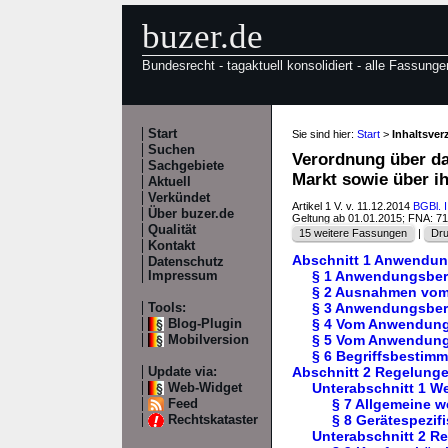
buzer.de
Bundesrecht - tagaktuell konsolidiert - alle Fassunge
Start
Sie sind hier:
Start
>
Inhaltsver
Suchen
Verordnung über da
Sachgebiete
Markt sowie über i
Aktuell
Verkündet
Artikel 1 V. v. 11.12.2014
BGBl. I
Über buzer.de
Geltung ab 01.01.2015; FNA: 7
Qualität
15 weitere Fassungen
|
Dru
Kontakt
Abschnitt 1 Anwendun
Datenschutz
§ 1 Anwendungsbere
Impressum
§ 2 Ausnahmen vom
§ 3 Anwendungsbere
Tools:
§ 4 Vom Anwendung
Blog-Plugin
§ 5 Vom Anwendun
Mobilversion
§ 6 Begriffsbestim
Abschnitt 2 Regelung
Update via:
Unterabschnitt 1 W
Web-Widget
§ 7 Allgemeine w
Feed
§ 8 Gerätespezif
Rechtskataster
Unterabschnitt 2 