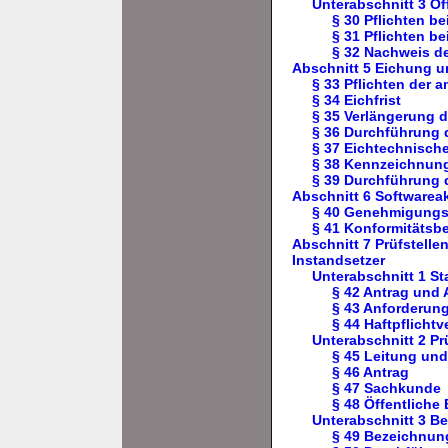
Unterabschnitt 3 Öf
§ 30 Pflichten b
§ 31 Pflichten b
§ 32 Nachweis d
Abschnitt 5 Eichung 
§ 33 Pflichten der 
§ 34 Eichfrist
§ 35 Verlängerung d
§ 36 Durchführung 
§ 37 Eichtechnisch
§ 38 Kennzeichnung
§ 39 Durchführung 
Abschnitt 6 Softwareak
§ 40 Genehmigungsv
§ 41 Konformitätsbe
Abschnitt 7 Prüfstelle
Instandsetzer
Unterabschnitt 1 St
§ 42 Antrag und
§ 43 Anforderung
§ 44 Haftpflichtv
Unterabschnitt 2 Pr
§ 45 Leitung und
§ 46 Antrag
§ 47 Sachkunde
§ 48 Öffentliche
Unterabschnitt 3 Be
§ 49 Bezeichnung