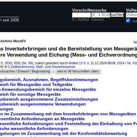
Vorschriftensuche
Vollt
§ / Artikel
Gesetz
n seit 2006
nu
zeichnis MessEV
Ma
s Inverkehrbringen und die Bereitstellung von Messger
hre Verwendung und Eichung (Mess- und Eichverordnun
 S. 2010
, 2011 (
Nr. 58
); zuletzt geändert durch
Artikel 13
V. v. 11.12.2024
BGBl. 2024 I Nr. 41
141-8-1
Zeitbestimmung, Maß- und Gewichtswesen
cksachen / Entwurf / Begründung
|
wird in 38 Vorschriften zitiert
gsbereich, Ausnahmen, Begriffsbestimmungen
ich für Messgeräte und Teilgeräte
 Anwendungsbereich für einzelne Messgeräte
ich für sonstige Messgeräte
sbereich ausgenommene Zusatzeinrichtungen
gsbereich ausgenommene Verwendungen
mungen
en im Zusammenhang mit dem Inverkehrbringen von Messgeräten
esentliche Anforderungen an Messgeräte
esentliche Anforderungen und Feststellung der Einhaltung von F
ische wesentliche Anforderungen
Regelungen im Zusammenhang mit der Konformitätsbewertung