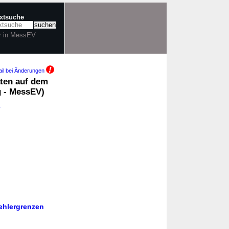
extsuche
r in MessEV
il bei Änderungen
äten auf dem
g - MessEV)
1
ehlergrenzen