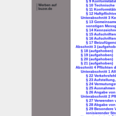
§ 9 Konformität
§ 10 Technische
Werben auf
buzer.de
§ 11 Konformität
§ 12 Haftpflicht
Unterabschnitt 3 K
§ 13 Gemeinsame
sonstigen Messg
§ 14 Kennzeichn
§ 15 Aufschrifte
§ 16 Aufschrifte
§ 17 Beizufügen
Abschnitt 3 (aufgehob
§ 18 (aufgehoben)
§ 19 (aufgehoben)
§ 20 (aufgehoben)
§ 21 (aufgehoben)
Abschnitt 4 Pflichten 
Unterabschnitt 1 Al
§ 22 Verkehrsfeh
§ 23 Aufstellun
§ 24 Vermutungs
§ 25 Ausnahmen 
§ 26 Angabe von
Unterabschnitt 2 P
§ 27 Verwenden
§ 28 Abgabe von
§ 29 Besondere 
ionisierender St