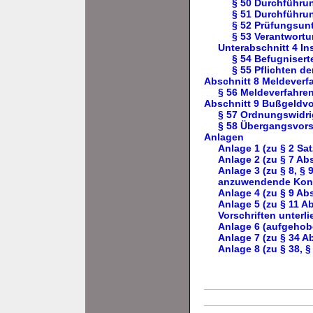
§ 50 Durchführun
§ 51 Durchführun
§ 52 Prüfungsun
§ 53 Verantwortu
Unterabschnitt 4 In
§ 54 Befugnisert
§ 55 Pflichten de
Abschnitt 8 Meldeverf
§ 56 Meldeverfahre
Abschnitt 9 Bußgeldv
§ 57 Ordnungswidri
§ 58 Übergangsvors
Anlagen
Anlage 1 (zu § 2 S
Anlage 2 (zu § 7 Ab
Anlage 3 (zu § 8, §
anzuwendende Konfo
Anlage 4 (zu § 9 Ab
Anlage 5 (zu § 11 A
Vorschriften unterl
Anlage 6 (aufgehob
Anlage 7 (zu § 34 A
Anlage 8 (zu § 38, §