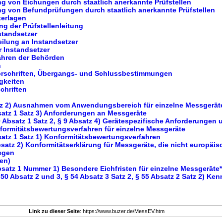
g von Eichungen durch staatlich anerkannte Prüfstellen
g von Befundprüfungen durch staatlich anerkannte Prüfstellen
terlagen
ng der Prüfstellenleitung
standsetzer
eilung an Instandsetzer
r Instandsetzer
ahren der Behörden
n
orschriften, Übergangs- und Schlussbestimmungen
gkeiten
chriften
atz 2) Ausnahmen vom Anwendungsbereich für einzelne Messgerät
satz 1 Satz 3) Anforderungen an Messgeräte
 9 Absatz 1 Satz 2, § 9 Absatz 4) Gerätespezifische Anforderungen 
rmitätsbewertungsverfahren für einzelne Messgeräte
satz 1 Satz 1) Konformitätsbewertungsverfahren
bsatz 2) Konformitätserklärung für Messgeräte, die nicht europäi
iegen
en)
bsatz 1 Nummer 1) Besondere Eichfristen für einzelne Messgeräte*
 50 Absatz 2 und 3, § 54 Absatz 3 Satz 2, § 55 Absatz 2 Satz 2) Ke
Link zu dieser Seite
: https://www.buzer.de/MessEV.htm