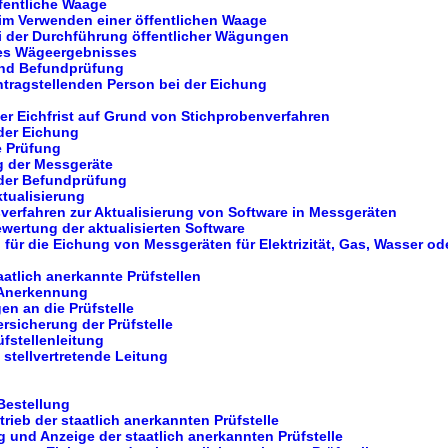
fentliche Waage
eim Verwenden einer öffentlichen Waage
ei der Durchführung öffentlicher Wägungen
es Wägeergebnisses
und Befundprüfung
antragstellenden Person bei der Eichung
er Eichfrist auf Grund von Stichprobenverfahren
der Eichung
e Prüfung
 der Messgeräte
der Befundprüfung
tualisierung
erfahren zur Aktualisierung von Software in Messgeräten
wertung der aktualisierten Software
n für die Eichung von Messgeräten für Elektrizität, Gas, Wasser 
aatlich anerkannte Prüfstellen
 Anerkennung
en an die Prüfstelle
ersicherung der Prüfstelle
üfstellenleitung
 stellvertretende Leitung
 Bestellung
trieb der staatlich anerkannten Prüfstelle
 und Anzeige der staatlich anerkannten Prüfstelle