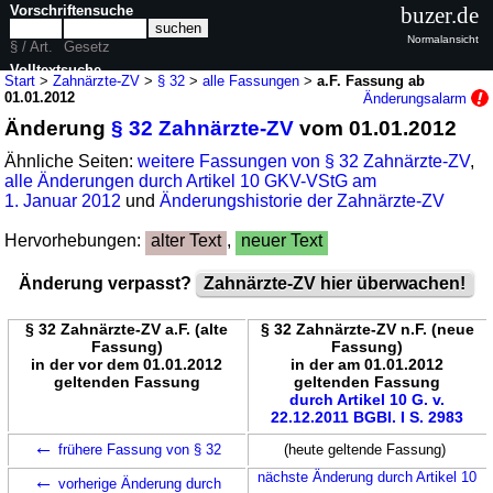
Vorschriftensuche
buzer.de
Normalansicht
§ / Art.
Gesetz
Volltextsuche
Start
>
Zahnärzte-ZV
>
§ 32
>
alle Fassungen
>
a.F. Fassung ab
01.01.2012
Änderungsalarm
nur in Zahnärzte-ZV
Änderung
§ 32 Zahnärzte-ZV
vom 01.01.2012
Ähnliche Seiten:
weitere Fassungen von § 32 Zahnärzte-ZV
,
alle Änderungen durch Artikel 10 GKV-VStG am
1. Januar 2012
und
Änderungshistorie der Zahnärzte-ZV
Hervorhebungen:
alter Text
,
neuer Text
Änderung verpasst?
Zahnärzte-ZV hier überwachen!
§ 32 Zahnärzte-ZV a.F. (alte
§ 32 Zahnärzte-ZV n.F. (neue
Fassung)
Fassung)
in der vor dem 01.01.2012
in der am 01.01.2012
geltenden Fassung
geltenden Fassung
durch Artikel 10 G. v.
22.12.2011 BGBl. I S. 2983
←
frühere Fassung von § 32
(heute geltende Fassung)
←
nächste Änderung durch Artikel 10
vorherige Änderung durch