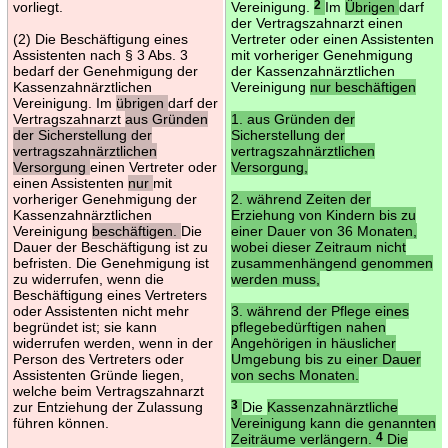
vorliegt.
Vereinigung.
2
Im
Übrigen
darf
der Vertragszahnarzt einen
(2) Die Beschäftigung eines
Vertreter oder einen Assistenten
Assistenten nach § 3 Abs. 3
mit vorheriger Genehmigung
bedarf der Genehmigung der
der Kassenzahnärztlichen
Kassenzahnärztlichen
Vereinigung
nur beschäftigen
Vereinigung. Im
übrigen
darf der
Vertragszahnarzt
aus Gründen
1. aus Gründen der
der Sicherstellung der
Sicherstellung der
vertragszahnärztlichen
vertragszahnärztlichen
Versorgung
einen Vertreter oder
Versorgung,
einen Assistenten
nur
mit
vorheriger Genehmigung der
2. während Zeiten der
Kassenzahnärztlichen
Erziehung von Kindern bis zu
Vereinigung
beschäftigen.
Die
einer Dauer von 36 Monaten,
Dauer der Beschäftigung ist zu
wobei dieser Zeitraum nicht
befristen. Die Genehmigung ist
zusammenhängend genommen
zu widerrufen, wenn die
werden muss,
Beschäftigung eines Vertreters
oder Assistenten nicht mehr
3. während der Pflege eines
begründet ist; sie kann
pflegebedürftigen nahen
widerrufen werden, wenn in der
Angehörigen in häuslicher
Person des Vertreters oder
Umgebung bis zu einer Dauer
Assistenten Gründe liegen,
von sechs Monaten.
welche beim Vertragszahnarzt
zur Entziehung der Zulassung
3
Die
Kassenzahnärztliche
führen können.
Vereinigung kann die genannten
Zeiträume verlängern.
4
Die