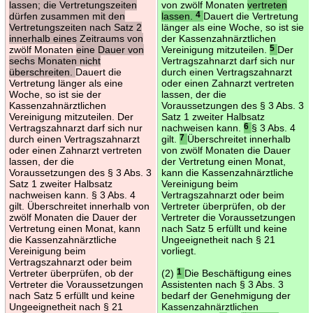
lassen; die Vertretungszeiten
von zwölf Monaten
vertreten
dürfen zusammen mit den
lassen.
4
Dauert die Vertretung
Vertretungszeiten nach Satz 2
länger als eine Woche, so ist sie
innerhalb eines Zeitraums von
der Kassenzahnärztlichen
zwölf Monaten
eine Dauer von
Vereinigung mitzuteilen.
5
Der
sechs Monaten nicht
Vertragszahnarzt darf sich nur
überschreiten.
Dauert die
durch einen Vertragszahnarzt
Vertretung länger als eine
oder einen Zahnarzt vertreten
Woche, so ist sie der
lassen, der die
Kassenzahnärztlichen
Voraussetzungen des § 3 Abs. 3
Vereinigung mitzuteilen. Der
Satz 1 zweiter Halbsatz
Vertragszahnarzt darf sich nur
nachweisen kann.
6
§ 3 Abs. 4
durch einen Vertragszahnarzt
gilt.
7
Überschreitet innerhalb
oder einen Zahnarzt vertreten
von zwölf Monaten die Dauer
lassen, der die
der Vertretung einen Monat,
Voraussetzungen des § 3 Abs. 3
kann die Kassenzahnärztliche
Satz 1 zweiter Halbsatz
Vereinigung beim
nachweisen kann. § 3 Abs. 4
Vertragszahnarzt oder beim
gilt. Überschreitet innerhalb von
Vertreter überprüfen, ob der
zwölf Monaten die Dauer der
Vertreter die Voraussetzungen
Vertretung einen Monat, kann
nach Satz 5 erfüllt und keine
die Kassenzahnärztliche
Ungeeignetheit nach § 21
Vereinigung beim
vorliegt.
Vertragszahnarzt oder beim
Vertreter überprüfen, ob der
(2)
1
Die Beschäftigung eines
Vertreter die Voraussetzungen
Assistenten nach § 3 Abs. 3
nach Satz 5 erfüllt und keine
bedarf der Genehmigung der
Ungeeignetheit nach § 21
Kassenzahnärztlichen