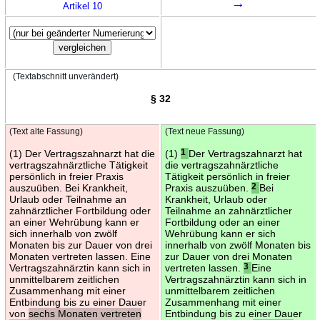
→
Artikel 10
(Textabschnitt unverändert)
§ 32
(Text alte Fassung)
(Text neue Fassung)
(1) Der Vertragszahnarzt hat die
(1)
1
Der Vertragszahnarzt hat
vertragszahnärztliche Tätigkeit
die vertragszahnärztliche
persönlich in freier Praxis
Tätigkeit persönlich in freier
auszuüben. Bei Krankheit,
Praxis auszuüben.
2
Bei
Urlaub oder Teilnahme an
Krankheit, Urlaub oder
zahnärztlicher Fortbildung oder
Teilnahme an zahnärztlicher
an einer Wehrübung kann er
Fortbildung oder an einer
sich innerhalb von zwölf
Wehrübung kann er sich
Monaten bis zur Dauer von drei
innerhalb von zwölf Monaten bis
Monaten vertreten lassen. Eine
zur Dauer von drei Monaten
Vertragszahnärztin kann sich in
vertreten lassen.
3
Eine
unmittelbarem zeitlichen
Vertragszahnärztin kann sich in
Zusammenhang mit einer
unmittelbarem zeitlichen
Entbindung bis zu einer Dauer
Zusammenhang mit einer
von
sechs Monaten vertreten
Entbindung bis zu einer Dauer