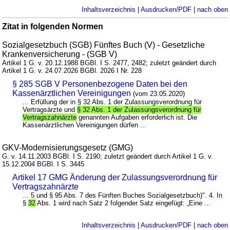
Inhaltsverzeichnis
|
Ausdrucken/PDF
|
nach oben
Zitat in folgenden Normen
Sozialgesetzbuch (SGB) Fünftes Buch (V) - Gesetzliche
Krankenversicherung - (SGB V)
Artikel 1 G. v. 20.12.1988 BGBl. I S. 2477, 2482; zuletzt geändert durch
Artikel 1 G. v. 24.07.2026 BGBl. 2026 I Nr. 228
§ 285 SGB V Personenbezogene Daten bei den
Kassenärztlichen Vereinigungen
(vom 23.05.2020)
... Erfüllung der in § 32 Abs. 1 der Zulassungsverordnung für
Vertragsärzte und
§ 32 Abs. 1 der Zulassungsverordnung für
Vertragszahnärzte
genannten Aufgaben erforderlich ist. Die
Kassenärztlichen Vereinigungen dürfen ...
GKV-Modernisierungsgesetz (GMG)
G. v. 14.11.2003 BGBl. I S. 2190; zuletzt geändert durch Artikel 1 G. v.
15.12.2004 BGBl. I S. 3445
Artikel 17 GMG Änderung der Zulassungsverordnung für
Vertragszahnärzte
... 5 und § 95 Abs. 7 des Fünften Buches Sozialgesetzbuch)". 4. In
§
32
Abs. 1 wird nach Satz 2 folgender Satz eingefügt: „Eine ...
Inhaltsverzeichnis
|
Ausdrucken/PDF
|
nach oben