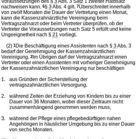
Voraussetzungen des §
3
Abs. 3 Satz 1 zweiter Halbsatz
nachweisen kann.
6
§
3
Abs. 4 gilt.
7
Überschreitet innerhalb
von zwölf Monaten die Dauer der Vertretung einen Monat,
kann die Kassenzahnärztliche Vereinigung beim
Vertragszahnarzt oder beim Vertreter überprüfen, ob der
Vertreter die Voraussetzungen nach Satz 5 erfüllt und keine
Ungeeignetheit nach §
21
vorliegt.
(2)
1
Die Beschäftigung eines Assistenten nach §
3
Abs. 3
bedarf der Genehmigung der Kassenzahnärztlichen
Vereinigung.
2
Im Übrigen darf der Vertragszahnarzt einen
Vertreter oder einen Assistenten mit vorheriger Genehmigung
der Kassenzahnärztlichen Vereinigung nur beschäftigen
1.
aus Gründen der Sicherstellung der
vertragszahnärztlichen Versorgung,
2.
während Zeiten der Erziehung von Kindern bis zu einer
Dauer von 36 Monaten, wobei dieser Zeitraum nicht
zusammenhängend genommen werden muss,
3.
während der Pflege eines pflegebedürftigen nahen
Angehörigen in häuslicher Umgebung bis zu einer Dauer
von sechs Monaten.