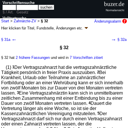
Vorschriftensuche
buzer.de
Normalansicht
§ / Art.
Gesetz
Volltextsuche
Start
>
Zahnärzte-ZV
>
§ 32
Änderungsalarm
Hier klicken für
Titel, Fundstelle, Änderungen
etc.
nur in Zahnärzte-ZV
§ 32 - Zulassungsverordnung für
←
→
§ 31a
§ 32a
Vertragszahnärzte (Zahnärzte-ZV)
§ 32
V. v. 28.05.1957
BGBl. I S. 582
; zuletzt geändert durch
Artikel 7
G. v.
22.03.2024
BGBl. 2024 I Nr. 101
§ 32 hat
2 frühere Fassungen
und wird in
7 Vorschriften zitiert
Geltung ab 01.01.1964; FNA: 8230-26
Ergänzende Vorschriften zur
Krankenversicherung
(1)
1
Der Vertragszahnarzt hat die vertragszahnärztliche
12 weitere Fassungen
|
wird in 17 Vorschriften zitiert
Tätigkeit persönlich in freier Praxis auszuüben.
2
Bei
Abschnitt IX Vertreter, Assistenten, angestellte Zahnärzte
Krankheit, Urlaub oder Teilnahme an zahnärztlicher
und Berufsausübungsgemeinschaft
Fortbildung oder an einer Wehrübung kann er sich innerhalb
von zwölf Monaten bis zur Dauer von drei Monaten vertreten
lassen.
3
Eine Vertragszahnärztin kann sich in unmittelbarem
zeitlichen Zusammenhang mit einer Entbindung bis zu einer
Dauer von zwölf Monaten vertreten lassen.
4
Dauert die
Vertretung länger als eine Woche, so ist sie der
Kassenzahnärztlichen Vereinigung mitzuteilen.
5
Der
Vertragszahnarzt darf sich nur durch einen Vertragszahnarzt
oder einen Zahnarzt vertreten lassen, der die