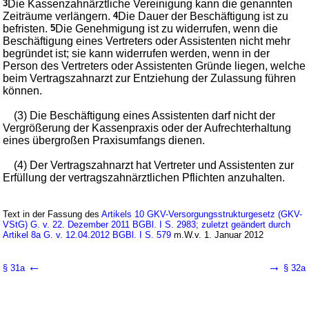
3
Die Kassenzahnärztliche Vereinigung kann die genannten
Zeiträume verlängern.
4
Die Dauer der Beschäftigung ist zu
befristen.
5
Die Genehmigung ist zu widerrufen, wenn die
Beschäftigung eines Vertreters oder Assistenten nicht mehr
begründet ist; sie kann widerrufen werden, wenn in der
Person des Vertreters oder Assistenten Gründe liegen, welche
beim Vertragszahnarzt zur Entziehung der Zulassung führen
können.
(3) Die Beschäftigung eines Assistenten darf nicht der
Vergrößerung der Kassenpraxis oder der Aufrechterhaltung
eines übergroßen Praxisumfangs dienen.
(4) Der Vertragszahnarzt hat Vertreter und Assistenten zur
Erfüllung der vertragszahnärztlichen Pflichten anzuhalten.
Text in der Fassung des
Artikels 10 GKV-Versorgungsstrukturgesetz (GKV-
VStG) G. v. 22. Dezember 2011 BGBl. I S. 2983; zuletzt geändert durch
Artikel 8a G. v. 12.04.2012 BGBl. I S. 579
m.W.v. 1. Januar 2012
←
→
§ 31a
§ 32a