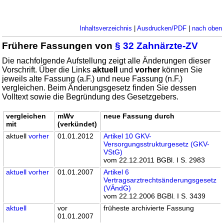
Inhaltsverzeichnis
|
Ausdrucken/PDF
|
nach oben
Frühere Fassungen von
§ 32 Zahnärzte-ZV
Die nachfolgende Aufstellung zeigt alle Änderungen dieser
Vorschrift. Über die Links
aktuell
und
vorher
können Sie
jeweils alte Fassung (a.F.) und neue Fassung (n.F.)
vergleichen. Beim Änderungsgesetz finden Sie dessen
Volltext sowie die Begründung des Gesetzgebers.
vergleichen
mWv
neue Fassung durch
mit
(verkündet)
aktuell
vorher
01.01.2012
Artikel 10 GKV-
Versorgungsstrukturgesetz (GKV-
VStG)
vom 22.12.2011 BGBl. I S. 2983
aktuell
vorher
01.01.2007
Artikel 6
Vertragsarztrechtsänderungsgesetz
(VÄndG)
vom 22.12.2006 BGBl. I S. 3439
aktuell
vor
früheste archivierte Fassung
01.01.2007