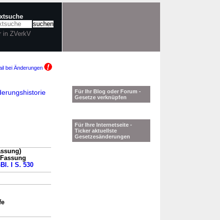
extsuche
r in ZVerkV
il bei Änderungen
erungshistorie
Für Ihr Blog oder Forum -
Gesetze verknüpfen
Für Ihre Internetseite -
Ticker aktuellste
Gesetzesänderungen
assung)
n Fassung
Bl. I S. 530
fe