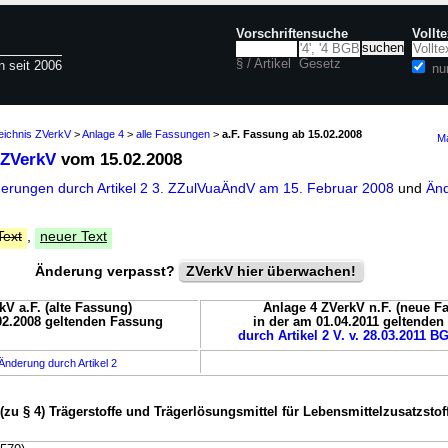
Vorschriftensuche
Vollt
§ / Artikel
Gesetz
n seit 2006
nu
eichnis ZVerkV
>
Anlage 4
>
alle Fassungen
>
a.F. Fassung ab 15.02.2008
Ma
 ZVerkV
vom 15.02.2008
derungen durch Artikel 2 3. ZZulVuaÄndV am 15. Februar 2008
und
Änd
Text
,
neuer Text
Änderung verpasst?
ZVerkV hier überwachen!
kV a.F. (alte Fassung)
Anlage 4 ZVerkV n.F. (neue F
02.2008 geltenden Fassung
in der am 01.04.2011 geltende
durch Artikel 2 V. v. 28.03.2011 BG
Änderung durch Artikel 2
(zu § 4) Trägerstoffe und Trägerlösungsmittel für Lebensmittelzusatzstof