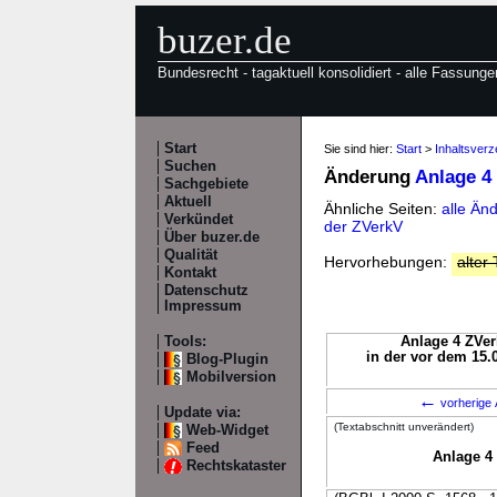
buzer.de
Bundesrecht - tagaktuell konsolidiert - alle Fassunge
Start
Sie sind hier:
Start
>
Inhaltsverz
Suchen
Änderung
Anlage 4
Sachgebiete
Aktuell
Ähnliche Seiten:
alle Än
Verkündet
der ZVerkV
Über buzer.de
Qualität
Hervorhebungen:
alter 
Kontakt
Datenschutz
Impressum
Tools:
Anlage 4 ZVer
in der vor dem 15.
Blog-Plugin
Mobilversion
←
vorherige 
Update via:
(Textabschnitt unverändert)
Web-Widget
Feed
Anlage 4 
Rechtskataster