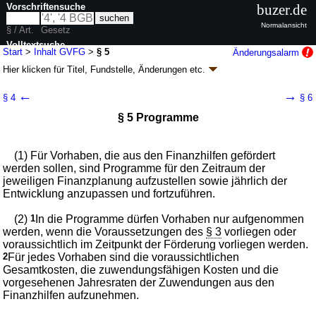
Vorschriftensuche
buzer.de
Normalansicht
§ / Art.
Gesetz
Volltextsuche
Start
>
Inhalt GVFG
>
§ 5
Änderungsalarm
Hier klicken für
Titel, Fundstelle, Änderungen
etc.
nur in GVFG
§ 5 - Gemeindeverkehrsfinanzierungsgesetz
←
→
§ 4
§ 6
(GVFG)
§ 5 Programme
neugefasst durch B. v. 28.01.1988
BGBl. I S. 100
; zuletzt geändert durch
Artikel 323
V. v. 19.06.2020
BGBl. I S. 1328
Geltung ab 01.03.1972; FNA: 910-6
Allgemeines Straßenbaurecht
(1) Für Vorhaben, die aus den Finanzhilfen gefördert
7 weitere Fassungen
|
wird in 21 Vorschriften zitiert
werden sollen, sind Programme für den Zeitraum der
jeweiligen Finanzplanung aufzustellen sowie jährlich der
Entwicklung anzupassen und fortzuführen.
(2)
1
In die Programme dürfen Vorhaben nur aufgenommen
werden, wenn die Voraussetzungen des
§ 3
vorliegen oder
voraussichtlich im Zeitpunkt der Förderung vorliegen werden.
2
Für jedes Vorhaben sind die voraussichtlichen
Gesamtkosten, die zuwendungsfähigen Kosten und die
vorgesehenen Jahresraten der Zuwendungen aus den
Finanzhilfen aufzunehmen.