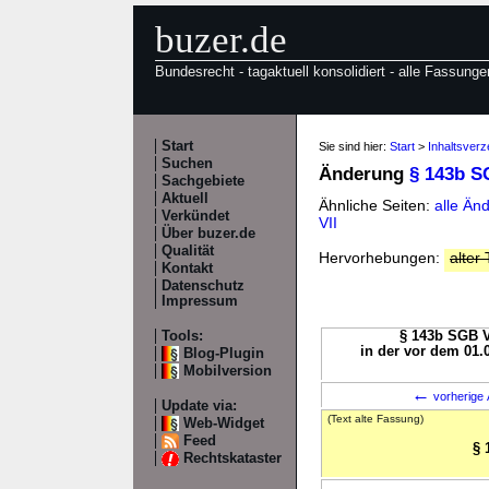
buzer.de
Bundesrecht - tagaktuell konsolidiert - alle Fassunge
Start
Sie sind hier:
Start
>
Inhaltsverz
Suchen
Änderung
§ 143b S
Sachgebiete
Aktuell
Ähnliche Seiten:
alle Än
Verkündet
VII
Über buzer.de
Qualität
Hervorhebungen:
alter 
Kontakt
Datenschutz
Impressum
Tools:
§ 143b SGB VI
in der vor dem 01.
Blog-Plugin
Mobilversion
←
vorherige 
Update via:
(Text alte Fassung)
Web-Widget
Feed
§ 
Rechtskataster