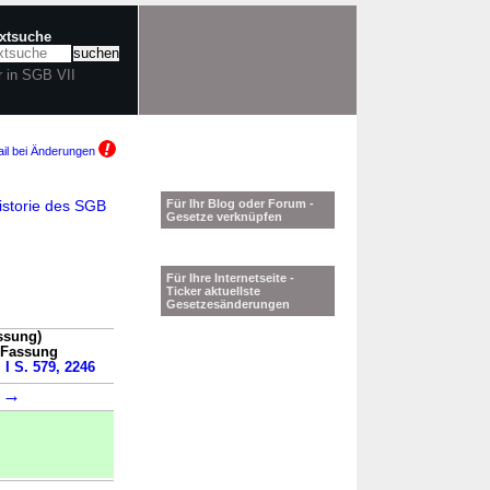
extsuche
r in SGB VII
il bei Änderungen
storie des SGB
Für Ihr Blog oder Forum -
Gesetze verknüpfen
Für Ihre Internetseite -
Ticker aktuellste
Gesetzesänderungen
ssung)
n Fassung
 I S. 579, 2246
→
1