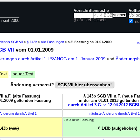
Vorschriftensuche
Vollt
§ / Artikel
Gesetz
n seit 2006
nu
eichnis SGB VII
>
§ 143b
>
alle Fassungen
>
a.F. Fassung ab 01.01.2009
Ma
GB VII
vom 01.01.2009
derungen durch Artikel 1 LSV-NOG am 1. Januar 2009
und
Änderungshi
Text
,
neuer Text
Änderung verpasst?
SGB VII hier überwachen!
I a.F. (alte Fassung)
§ 143b SGB VII n.F. (neue Fa
01.2009 geltenden Fassung
in der am 01.01.2013 geltende
durch Artikel 3 G. v. 12.04.2012 BGBl.
Änderung durch Artikel 1
nächste Änderung durch Artikel 
(Text neue Fassung)
143b
(neu)
§ 143b
(aufgehoben)