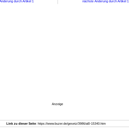
Änderung durch Artikel 1
nächste Änderung durch Artikel 
Anzeige
Link zu dieser Seite
: https://www.buzer.de/gesetz/3986/al0-15340.htm