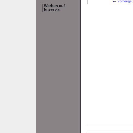
←
vorherige 
Werben auf
buzer.de