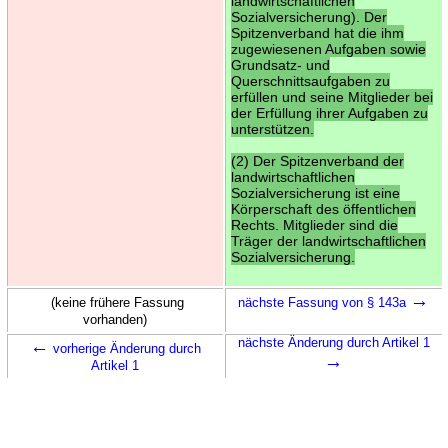
landwirtschaftlichen
Sozialversicherung). Der
Spitzenverband hat die ihm
zugewiesenen Aufgaben sowie
Grundsatz- und
Querschnittsaufgaben zu
erfüllen und seine Mitglieder bei
der Erfüllung ihrer Aufgaben zu
unterstützen.
(2) Der Spitzenverband der
landwirtschaftlichen
Sozialversicherung ist eine
Körperschaft des öffentlichen
Rechts. Mitglieder sind die
Träger der landwirtschaftlichen
Sozialversicherung.
→
(keine frühere Fassung
nächste Fassung von § 143a
vorhanden)
←
nächste Änderung durch Artikel 1
vorherige Änderung durch
→
Artikel 1