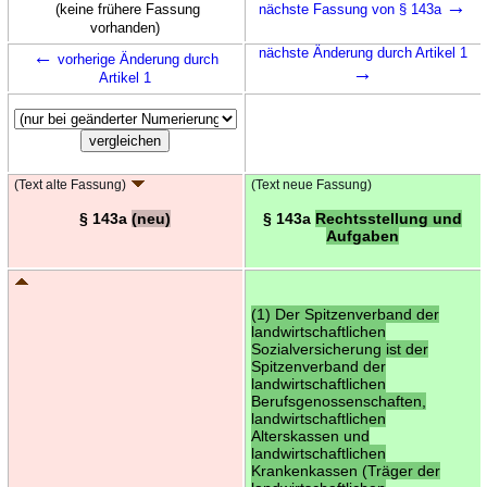
→
(keine frühere Fassung
nächste Fassung von § 143a
vorhanden)
←
nächste Änderung durch Artikel 1
vorherige Änderung durch
→
Artikel 1
(Text alte Fassung)
(Text neue Fassung)
§ 143a
(neu)
§ 143a
Rechtsstellung und
Aufgaben
(1) Der Spitzenverband der
landwirtschaftlichen
Sozialversicherung ist der
Spitzenverband der
landwirtschaftlichen
Berufsgenossenschaften,
landwirtschaftlichen
Alterskassen und
landwirtschaftlichen
Krankenkassen (Träger der