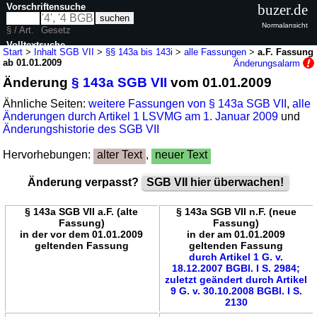
Vorschriftensuche
buzer.de
Normalansicht
§ / Art.
Gesetz
Volltextsuche
Start
>
Inhalt SGB VII
>
§§ 143a bis 143i
>
alle Fassungen
>
a.F. Fassung
ab 01.01.2009
Änderungsalarm
nur in SGB VII
Änderung
§ 143a SGB VII
vom 01.01.2009
Ähnliche Seiten:
weitere Fassungen von § 143a SGB VII
,
alle
Änderungen durch Artikel 1 LSVMG am 1. Januar 2009
und
Änderungshistorie des SGB VII
Hervorhebungen:
alter Text
,
neuer Text
Änderung verpasst?
SGB VII hier überwachen!
§ 143a SGB VII a.F. (alte
§ 143a SGB VII n.F. (neue
Fassung)
Fassung)
in der vor dem 01.01.2009
in der am 01.01.2009
geltenden Fassung
geltenden Fassung
durch Artikel 1 G. v.
18.12.2007 BGBl. I S. 2984;
zuletzt geändert durch Artikel
9 G. v. 30.10.2008 BGBl. I S.
2130