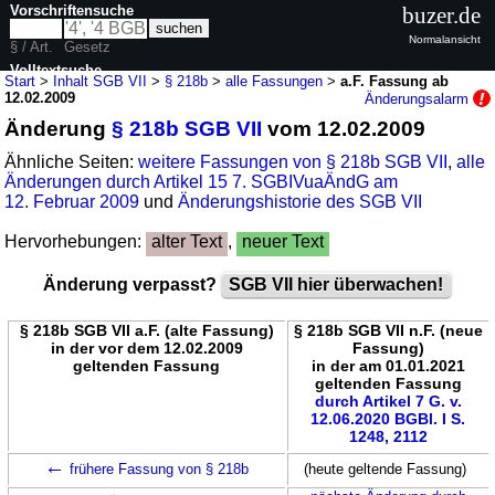
Vorschriftensuche
buzer.de
Normalansicht
§ / Art.
Gesetz
Volltextsuche
Start
>
Inhalt SGB VII
>
§ 218b
>
alle Fassungen
>
a.F. Fassung ab
12.02.2009
Änderungsalarm
nur in SGB VII
Änderung
§ 218b SGB VII
vom 12.02.2009
Ähnliche Seiten:
weitere Fassungen von § 218b SGB VII
,
alle
Änderungen durch Artikel 15 7. SGBIVuaÄndG am
12. Februar 2009
und
Änderungshistorie des SGB VII
Hervorhebungen:
alter Text
,
neuer Text
Änderung verpasst?
SGB VII hier überwachen!
§ 218b SGB VII a.F. (alte Fassung)
§ 218b SGB VII n.F. (neue
in der vor dem 12.02.2009
Fassung)
geltenden Fassung
in der am 01.01.2021
geltenden Fassung
durch Artikel 7 G. v.
12.06.2020 BGBl. I S.
1248, 2112
←
frühere Fassung von § 218b
(heute geltende Fassung)