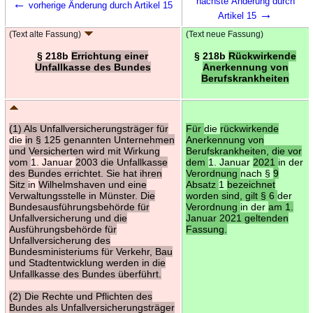
←
nächste Änderung durch
vorherige Änderung durch Artikel 15
→
Artikel 15
(Text alte Fassung)
(Text neue Fassung)
§ 218b
Errichtung einer
§ 218b
Rückwirkende
Unfallkasse des Bundes
Anerkennung von
Berufskrankheiten
(1) Als Unfallversicherungsträger für
Für
die
rückwirkende
die
in § 125 genannten Unternehmen
Anerkennung von
und Versicherten wird mit Wirkung
Berufskrankheiten, die vor
vom
1. Januar
2003 die Unfallkasse
dem
1. Januar
2021
in der
des Bundes errichtet. Sie hat ihren
Verordnung
nach §
9
Sitz
in
Wilhelmshaven und eine
Absatz
1
bezeichnet
Verwaltungsstelle in Münster. Die
worden sind, gilt § 6
der
Bundesausführungsbehörde für
Verordnung
in der
am 1.
Unfallversicherung und die
Januar 2021 geltenden
Ausführungsbehörde für
Fassung.
Unfallversicherung des
Bundesministeriums für Verkehr, Bau
und Stadtentwicklung werden in die
Unfallkasse des Bundes überführt.
(2) Die Rechte und Pflichten des
Bundes als Unfallversicherungsträger