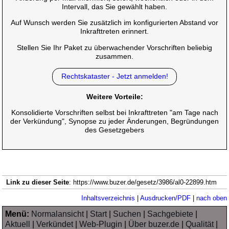
Intervall, das Sie gewählt haben.
Auf Wunsch werden Sie zusätzlich im konfigurierten Abstand vor
Inkrafttreten erinnert.
Stellen Sie Ihr Paket zu überwachender Vorschriften beliebig
zusammen.
Rechtskataster - Jetzt anmelden!
Weitere Vorteile:
Konsolidierte Vorschriften selbst bei Inkrafttreten "am Tage nach
der Verkündung", Synopse zu jeder Änderungen, Begründungen
des Gesetzgebers
Link zu dieser Seite
: https://www.buzer.de/gesetz/3986/al0-22899.htm
Inhaltsverzeichnis
|
Ausdrucken/PDF
|
nach oben
Menü:
Normalansicht
|
Start
|
Suchen
|
Sachgebiete
|
Aktuell
|
Verkündet
|
Web-Plugin
|
Über buzer.de
|
Qualität
|