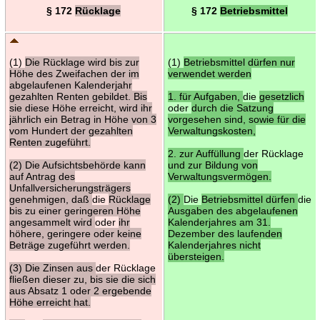
§ 172
Rücklage
§ 172
Betriebsmittel
(1)
Die Rücklage wird bis zur
(1)
Betriebsmittel dürfen nur
Höhe des Zweifachen der im
verwendet werden
abgelaufenen Kalenderjahr
gezahlten Renten gebildet. Bis
1. für Aufgaben,
die
gesetzlich
sie diese Höhe erreicht, wird ihr
oder
durch die Satzung
jährlich ein Betrag in Höhe von 3
vorgesehen sind, sowie für die
vom Hundert der gezahlten
Verwaltungskosten,
Renten zugeführt.
2. zur Auffüllung
der Rücklage
(2) Die Aufsichtsbehörde kann
und zur Bildung von
auf Antrag des
Verwaltungsvermögen.
Unfallversicherungsträgers
genehmigen, daß
die
Rücklage
(2)
Die
Betriebsmittel dürfen
die
bis zu einer geringeren Höhe
Ausgaben des abgelaufenen
angesammelt wird
oder
ihr
Kalenderjahres am 31.
höhere, geringere oder keine
Dezember des laufenden
Beträge zugeführt werden.
Kalenderjahres nicht
übersteigen.
(3) Die Zinsen aus
der Rücklage
fließen dieser zu, bis sie die sich
aus Absatz 1 oder 2 ergebende
Höhe erreicht hat.