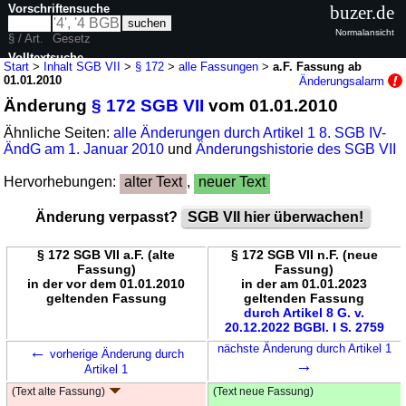
Vorschriftensuche
buzer.de
Normalansicht
§ / Art.
Gesetz
Volltextsuche
Start
>
Inhalt SGB VII
>
§ 172
>
alle Fassungen
>
a.F. Fassung ab
01.01.2010
Änderungsalarm
nur in SGB VII
Änderung
§ 172 SGB VII
vom 01.01.2010
Ähnliche Seiten:
alle Änderungen durch Artikel 1 8. SGB IV-
ÄndG am 1. Januar 2010
und
Änderungshistorie des SGB VII
Hervorhebungen:
alter Text
,
neuer Text
Änderung verpasst?
SGB VII hier überwachen!
§ 172 SGB VII a.F. (alte
§ 172 SGB VII n.F. (neue
Fassung)
Fassung)
in der vor dem 01.01.2010
in der am 01.01.2023
geltenden Fassung
geltenden Fassung
durch Artikel 8 G. v.
20.12.2022 BGBl. I S. 2759
←
nächste Änderung durch Artikel 1
vorherige Änderung durch
→
Artikel 1
(Text alte Fassung)
(Text neue Fassung)