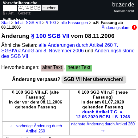
Vorschriftensuche
buzer.de
Normalansicht
§ / Art.
Gesetz
Volltextsuche
Start
>
Inhalt SGB VII
>
§ 100
>
alle Fassungen
>
a.F. Fassung ab
08.11.2006
Änderungsalarm
nur in SGB VII
Änderung
§ 100 SGB VII
vom 08.11.2006
Ähnliche Seiten:
alle Änderungen durch Artikel 260 7.
SGBIVuaÄndG am 8. November 2006
und
Änderungshistorie
des SGB VII
Hervorhebungen:
alter Text
,
neuer Text
Änderung verpasst?
SGB VII hier überwachen!
§ 100 SGB VII a.F. (alte
§ 100 SGB VII n.F. (neue
Fassung)
Fassung)
in der vor dem 08.11.2006
in der am 01.07.2020
geltenden Fassung
geltenden Fassung
durch Artikel 7 G. v.
12.06.2020 BGBl. I S. 1248
←
nächste Änderung durch Artikel 260
vorherige Änderung durch
→
Artikel 260