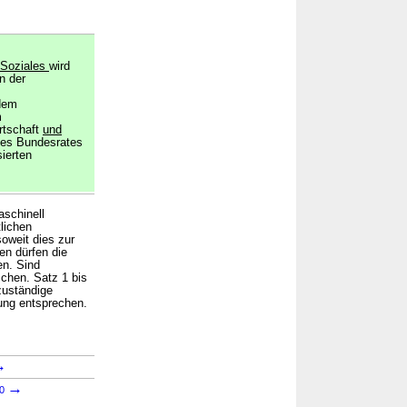
Soziales
wird
n der
dem
m
rtschaft
und
es Bundesrates
sierten
aschinell
lichen
oweit dies zur
en dürfen die
en. Sind
schen. Satz 1 bis
zuständige
ung entsprechen.
→
→
60