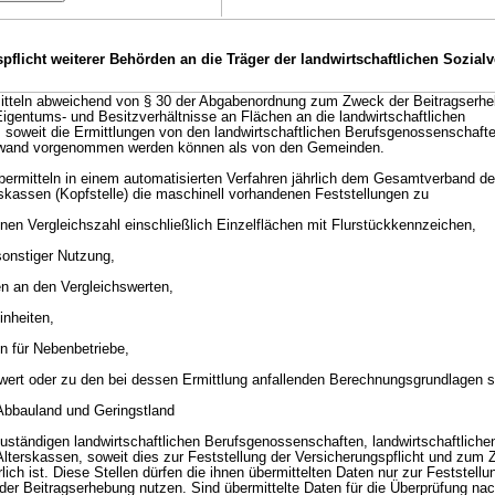
pflicht weiterer Behörden an die Träger der landwirtschaftlichen Sozial
itteln abweichend von § 30 der Abgabenordnung zum Zweck der Beitragserhe
igentums- und Besitzverhältnisse an Flächen an die landwirtschaftlichen
soweit die Ermittlungen von den landwirtschaftlichen Berufsgenossenschafte
fwand vorgenommen werden können als von den Gemeinden.
bermitteln in einem automatisierten Verfahren jährlich dem Gesamtverband de
rskassen (Kopfstelle) die maschinell vorhandenen Feststellungen zu
nen Vergleichszahl einschließlich Einzelflächen mit Flurstückkennzeichen,
sonstiger Nutzung,
n an den Vergleichswerten,
nheiten,
n für Nebenbetriebe,
wert oder zu den bei dessen Ermittlung anfallenden Berechnungsgrundlagen 
 Abbauland und Geringstland
 zuständigen landwirtschaftlichen Berufsgenossenschaften, landwirtschaftlic
 Alterskassen, soweit dies zur Feststellung der Versicherungspflicht und zum
lich ist. Diese Stellen dürfen die ihnen übermittelten Daten nur zur Feststellu
der Beitragserhebung nutzen. Sind übermittelte Daten für die Überprüfung nac