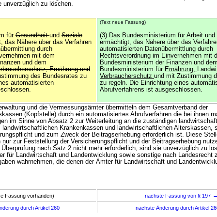
ie unverzüglich zu löschen.
(Text neue Fassung)
um für
Gesundheit
und
Soziale
(3) Das Bundesministerium für
Arbeit
und
t, das Nähere über das Verfahren
ermächtigt, das Nähere über das Verfahre
nübermittlung durch
automatisierten Datenübermittlung durch
nvernehmen mit dem
Rechtsverordnung im Einvernehmen mit 
inanzen und dem
Bundesministerium der Finanzen und de
rbraucherschutz, Ernährung und
Bundesministerium für
Ernährung,
Landwi
Zustimmung des Bundesrates zu
Verbraucherschutz
und mit Zustimmung d
ines automatisierten
zu regeln. Die Einrichtung eines automati
eschlossen.
Abrufverfahrens ist ausgeschlossen.
sverwaltung und die Vermessungsämter übermitteln dem Gesamtverband der
rskassen (Kopfstelle) durch ein automatisiertes Abrufverfahren die bei ihnen m
en im Sinne von Absatz 2 zur Weiterleitung an die zuständigen landwirtschaft
landwirtschaftlichen Krankenkassen und landwirtschaftlichen Alterskassen, s
rungspflicht und zum Zweck der Beitragserhebung erforderlich ist. Diese Stell
 nur zur Feststellung der Versicherungspflicht und der Beitragserhebung nutz
e Überprüfung nach Satz 2 nicht mehr erforderlich, sind sie unverzüglich zu lö
ter für Landwirtschaft und Landentwicklung sowie sonstige nach Landesrecht 
fgaben wahrnehmen, die denen der Ämter für Landwirtschaft und Landentwickl
ere Fassung vorhanden)
nächste Fassung von § 197
nderung durch Artikel 260
nächste Änderung durch Artikel 2