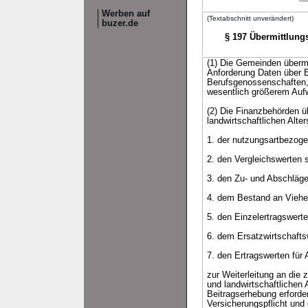
Werben auf
(Textabschnitt unverändert)
buzer.de
§ 197 Übermittlungs
(1) Die Gemeinden überm
Anforderung Daten über E
Berufsgenossenschaften, 
wesentlich größerem Au
(2) Die Finanzbehörden ü
landwirtschaftlichen Alte
1. der nutzungsartbezoge
2. den Vergleichswerten 
3. den Zu- und Abschläge
4. dem Bestand an Viehei
5. den Einzelertragswerte
6. dem Ersatzwirtschafts
7. den Ertragswerten für
zur Weiterleitung an die
und landwirtschaftlichen
Beitragserhebung erforder
Versicherungspflicht und 