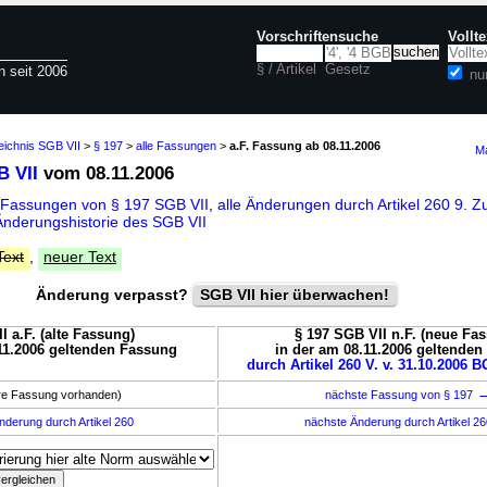
Vorschriftensuche
Vollt
§ / Artikel
Gesetz
n seit 2006
nu
eichnis SGB VII
>
§ 197
>
alle Fassungen
>
a.F. Fassung ab 08.11.2006
Ma
B VII
vom 08.11.2006
 Fassungen von § 197 SGB VII
,
alle Änderungen durch Artikel 260 9. 
Änderungshistorie des SGB VII
Text
,
neuer Text
Änderung verpasst?
SGB VII hier überwachen!
I a.F. (alte Fassung)
§ 197 SGB VII n.F. (neue Fa
11.2006 geltenden Fassung
in der am 08.11.2006 geltende
durch Artikel 260 V. v. 31.10.2006 B
ere Fassung vorhanden)
nächste Fassung von § 197
nderung durch Artikel 260
nächste Änderung durch Artikel 2