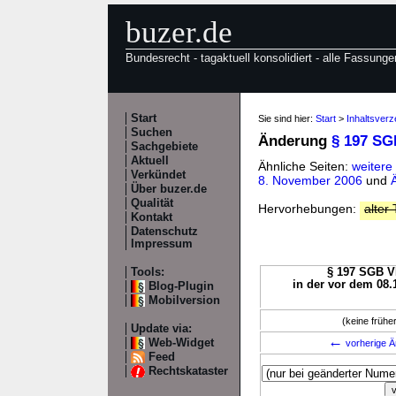
buzer.de
Bundesrecht - tagaktuell konsolidiert - alle Fassunge
Start
Sie sind hier:
Start
>
Inhaltsverz
Suchen
Änderung
§ 197 SG
Sachgebiete
Aktuell
Ähnliche Seiten:
weitere
Verkündet
8. November 2006
und
Über buzer.de
Qualität
Hervorhebungen:
alter 
Kontakt
Datenschutz
Impressum
Tools:
§ 197 SGB VI
in der vor dem 08.
Blog-Plugin
Mobilversion
(keine früh
Update via:
←
Web-Widget
vorherige Ä
Feed
Rechtskataster