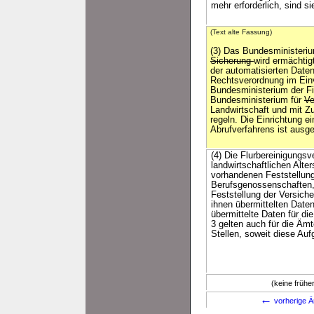
mehr erforderlich, sind s
(Text alte Fassung)
(3) Das Bundesministeri
Sicherung
wird ermächtig
der automatisierten Date
Rechtsverordnung im Ei
Bundesministerium der F
Bundesministerium für
Ve
Landwirtschaft und mit 
regeln. Die Einrichtung e
Abrufverfahrens ist ausg
(4) Die Flurbereinigung
landwirtschaftlichen Alte
vorhandenen Feststellung
Berufsgenossenschaften, 
Feststellung der Versiche
ihnen übermittelten Daten
übermittelte Daten für di
3 gelten auch für die Äm
Stellen, soweit diese Au
(keine früh
←
vorherige Ä