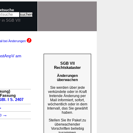
extsuche
r in SGB VII
il bei Änderungen
ZustAnpV am
SGB VII
Rechtskataster
Änderungen
überwachen
Sie werden über jede
ssung)
verkündete oder in Kraft
n Fassung
tretende Änderung per
GBl. I S. 2407
Mail informiert, sofort,
wöchentlich oder in dem
→
Intervall, das Sie gewählt
haben.
→
60
Stellen Sie Ihr Paket zu
überwachender
Vorschriften beliebig
zusammen.