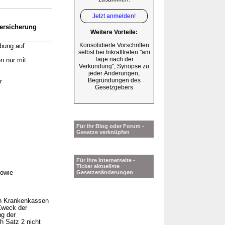
Jetzt anmelden!
versicherung
Weitere Vorteile:
Konsolidierte Vorschriften
bung auf
selbst bei Inkrafttreten "am
Tage nach der
n nur mit
Verkündung", Synopse zu
jeder Änderungen,
Begründungen des
r
Gesetzgebers
Für Ihr Blog oder Forum -
Gesetze verknüpfen
Für Ihre Internetseite -
Ticker aktuellste
sowie
Gesetzesänderungen
hen Krankenkassen
 Zweck der
ng der
h Satz 2 nicht