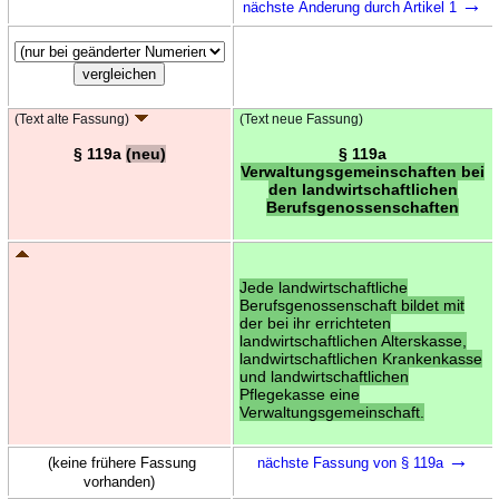
→
nächste Änderung durch Artikel 1
(Text alte Fassung)
(Text neue Fassung)
§ 119a
(neu)
§ 119a
Verwaltungsgemeinschaften bei
den landwirtschaftlichen
Berufsgenossenschaften
Jede landwirtschaftliche
Berufsgenossenschaft bildet mit
der bei ihr errichteten
landwirtschaftlichen Alterskasse,
landwirtschaftlichen Krankenkasse
und landwirtschaftlichen
Pflegekasse eine
Verwaltungsgemeinschaft.
→
(keine frühere Fassung
nächste Fassung von § 119a
vorhanden)