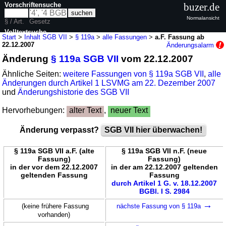
Vorschriftensuche
buzer.de
Normalansicht
§ / Art.
Gesetz
Volltextsuche
Start
>
Inhalt SGB VII
>
§ 119a
>
alle Fassungen
>
a.F. Fassung ab
22.12.2007
Änderungsalarm
nur in SGB VII
Änderung
§ 119a SGB VII
vom 22.12.2007
Ähnliche Seiten:
weitere Fassungen von § 119a SGB VII
,
alle
Änderungen durch Artikel 1 LSVMG am 22. Dezember 2007
und
Änderungshistorie des SGB VII
Hervorhebungen:
alter Text
,
neuer Text
Änderung verpasst?
SGB VII hier überwachen!
§ 119a SGB VII a.F. (alte
§ 119a SGB VII n.F. (neue
Fassung)
Fassung)
in der vor dem 22.12.2007
in der am 22.12.2007 geltenden
geltenden Fassung
Fassung
durch Artikel 1 G. v. 18.12.2007
BGBl. I S. 2984
→
(keine frühere Fassung
nächste Fassung von § 119a
vorhanden)