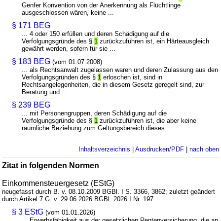
Genfer Konvention von der Anerkennung als Flüchtlinge
ausgeschlossen wären, keine ...
§ 171 BEG
... 4 oder 150 erfüllen und deren Schädigung auf die
Verfolgungsgründe des §
1
zurückzuführen ist, ein Härteausgleich
gewährt werden, sofern für sie ...
§ 183 BEG
(vom 01.07.2008)
... als Rechtsanwalt zugelassen waren und deren Zulassung aus den
Verfolgungsgründen des §
1
erloschen ist, sind in
Rechtsangelegenheiten, die in diesem Gesetz geregelt sind, zur
Beratung und ...
§ 239 BEG
... mit Personengruppen, deren Schädigung auf die
Verfolgungsgründe des §
1
zurückzuführen ist, die aber keine
räumliche Beziehung zum Geltungsbereich dieses ...
Inhaltsverzeichnis
|
Ausdrucken/PDF
|
nach oben
Zitat in folgenden Normen
Einkommensteuergesetz (EStG)
neugefasst durch B. v. 08.10.2009 BGBl. I S. 3366, 3862; zuletzt geändert
durch Artikel 7 G. v. 29.06.2026 BGBl. 2026 I Nr. 197
§ 3 EStG
(vom 01.01.2026)
... Erwerbsfähigkeit aus der gesetzlichen Rentenversicherung, die an