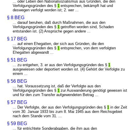
... oder Leben den Nationalsozialismus aus Gründen, die den
Verfolgungsgründen des §
1
entsprechen, bekämpft hat und
deswegen verfolgt worden ist; 2. wer ...
§ 8 BEG
... darauf beruhen, daß durch Maßnahmen, die aus den
Verfolgungsgründen des §
1
getroffen worden sind, Schaden
entstanden ist. (2) Ansprüche gegen andere ...
§ 17 BEG
... auf einen Ehegatten, der sich aus Gründen, die den
Verfolgungsgründen des §
1
entsprechen, von dem verfolgten
Ehegatten abgewandt ...
§ 51 BEG
... zu entgehen, 3. er aus den Verfolgungsgründen des §
1
ausgewiesen oder deportiert worden ist. (4) Gehört der Verfolgte zu
einem ...
§ 56 BEG
... hat. Voraussetzung ist, daß der Verfolgte aus den
Verfolgungsgründen des §
1
zur Auswanderung genötigt gewesen ist
und für den zum Transfer aufgewendeten Betrag ...
§ 57 BEG
... Der Verfolgte, der aus den Verfolgungsgründen des §
1
in der Zeit
vom 30. Januar 1933 bis zum 8. Mai 1945 aus dem Reichsgebiet
nach dem Stande vom 31. ...
§ 59 BEG
... für entrichtete Sonderabgaben, die ihm aus den