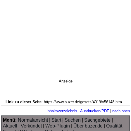
Anzeige
Link zu dieser Seite
: https://www.buzer.de/gesetz/4019/v56148.htm
Inhaltsverzeichnis
|
Ausdrucken/PDF
|
nach oben
Menü:
Normalansicht
|
Start
|
Suchen
|
Sachgebiete
|
Aktuell
|
Verkündet
|
Web-Plugin
|
Über buzer.de
|
Qualität
|