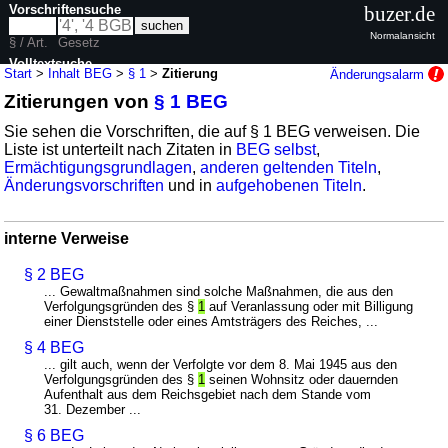
Vorschriftensuche
buzer.de
Normalansicht
§ / Art.
Gesetz
Volltextsuche
Start
>
Inhalt BEG
>
§ 1
>
Zitierung
Änderungsalarm
Zitierungen von
§ 1 BEG
nur in BEG
Sie sehen die Vorschriften, die auf § 1 BEG verweisen. Die
Liste ist unterteilt nach Zitaten in
BEG selbst
,
Ermächtigungsgrundlagen
,
anderen geltenden Titeln
,
Änderungsvorschriften
und in
aufgehobenen Titeln
.
interne Verweise
§ 2 BEG
... Gewaltmaßnahmen sind solche Maßnahmen, die aus den
Verfolgungsgründen des §
1
auf Veranlassung oder mit Billigung
einer Dienststelle oder eines Amtsträgers des Reiches, ...
§ 4 BEG
... gilt auch, wenn der Verfolgte vor dem 8. Mai 1945 aus den
Verfolgungsgründen des §
1
seinen Wohnsitz oder dauernden
Aufenthalt aus dem Reichsgebiet nach dem Stande vom
31. Dezember ...
§ 6 BEG