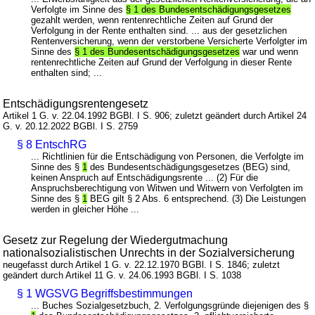
Verfolgte im Sinne des
§ 1 des Bundesentschädigungsgesetzes
gezahlt werden, wenn rentenrechtliche Zeiten auf Grund der
Verfolgung in der Rente enthalten sind. ... aus der gesetzlichen
Rentenversicherung, wenn der verstorbene Versicherte Verfolgter im
Sinne des
§ 1 des Bundesentschädigungsgesetzes
war und wenn
rentenrechtliche Zeiten auf Grund der Verfolgung in dieser Rente
enthalten sind; ...
Entschädigungsrentengesetz
Artikel 1 G. v. 22.04.1992 BGBl. I S. 906; zuletzt geändert durch Artikel 24
G. v. 20.12.2022 BGBl. I S. 2759
§ 8 EntschRG
... Richtlinien für die Entschädigung von Personen, die Verfolgte im
Sinne des §
1
des Bundesentschädigungsgesetzes (BEG) sind,
keinen Anspruch auf Entschädigungsrente ... (2) Für die
Anspruchsberechtigung von Witwen und Witwern von Verfolgten im
Sinne des §
1
BEG gilt § 2 Abs. 6 entsprechend. (3) Die Leistungen
werden in gleicher Höhe ...
Gesetz zur Regelung der Wiedergutmachung
nationalsozialistischen Unrechts in der Sozialversicherung
neugefasst durch Artikel 1 G. v. 22.12.1970 BGBl. I S. 1846; zuletzt
geändert durch Artikel 11 G. v. 24.06.1993 BGBl. I S. 1038
§ 1 WGSVG Begriffsbestimmungen
... Buches Sozialgesetzbuch, 2. Verfolgungsgründe diejenigen des §