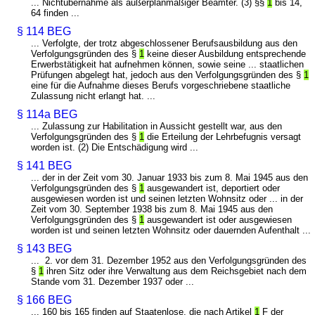
... Nichtübernahme als außerplanmäßiger Beamter. (3) §§
1
bis 14,
64 finden ...
§ 114 BEG
... Verfolgte, der trotz abgeschlossener Berufsausbildung aus den
Verfolgungsgründen des §
1
keine dieser Ausbildung entsprechende
Erwerbstätigkeit hat aufnehmen können, sowie seine ... staatlichen
Prüfungen abgelegt hat, jedoch aus den Verfolgungsgründen des §
1
eine für die Aufnahme dieses Berufs vorgeschriebene staatliche
Zulassung nicht erlangt hat. ...
§ 114a BEG
... Zulassung zur Habilitation in Aussicht gestellt war, aus den
Verfolgungsgründen des §
1
die Erteilung der Lehrbefugnis versagt
worden ist. (2) Die Entschädigung wird ...
§ 141 BEG
... der in der Zeit vom 30. Januar 1933 bis zum 8. Mai 1945 aus den
Verfolgungsgründen des §
1
ausgewandert ist, deportiert oder
ausgewiesen worden ist und seinen letzten Wohnsitz oder ... in der
Zeit vom 30. September 1938 bis zum 8. Mai 1945 aus den
Verfolgungsgründen des §
1
ausgewandert ist oder ausgewiesen
worden ist und seinen letzten Wohnsitz oder dauernden Aufenthalt ...
§ 143 BEG
... 2. vor dem 31. Dezember 1952 aus den Verfolgungsgründen des
§
1
ihren Sitz oder ihre Verwaltung aus dem Reichsgebiet nach dem
Stande vom 31. Dezember 1937 oder ...
§ 166 BEG
... 160 bis 165 finden auf Staatenlose, die nach Artikel
1
F der