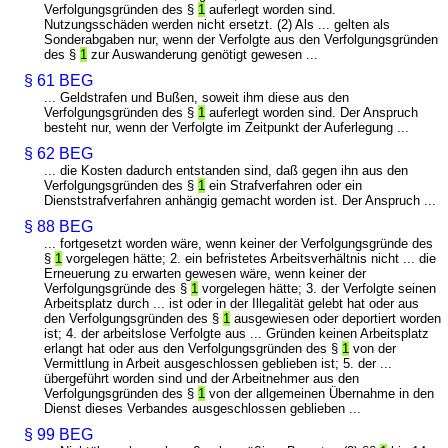
Verfolgungsgründen des §
1
auferlegt worden sind.
Nutzungsschäden werden nicht ersetzt. (2) Als ... gelten als
Sonderabgaben nur, wenn der Verfolgte aus den Verfolgungsgründen
des §
1
zur Auswanderung genötigt gewesen ...
§ 61 BEG
... Geldstrafen und Bußen, soweit ihm diese aus den
Verfolgungsgründen des §
1
auferlegt worden sind. Der Anspruch
besteht nur, wenn der Verfolgte im Zeitpunkt der Auferlegung ...
§ 62 BEG
... die Kosten dadurch entstanden sind, daß gegen ihn aus den
Verfolgungsgründen des §
1
ein Strafverfahren oder ein
Dienststrafverfahren anhängig gemacht worden ist. Der Anspruch ...
§ 88 BEG
... fortgesetzt worden wäre, wenn keiner der Verfolgungsgründe des
§
1
vorgelegen hätte; 2. ein befristetes Arbeitsverhältnis nicht ... die
Erneuerung zu erwarten gewesen wäre, wenn keiner der
Verfolgungsgründe des §
1
vorgelegen hätte; 3. der Verfolgte seinen
Arbeitsplatz durch ... ist oder in der Illegalität gelebt hat oder aus
den Verfolgungsgründen des §
1
ausgewiesen oder deportiert worden
ist; 4. der arbeitslose Verfolgte aus ... Gründen keinen Arbeitsplatz
erlangt hat oder aus den Verfolgungsgründen des §
1
von der
Vermittlung in Arbeit ausgeschlossen geblieben ist; 5. der ...
übergeführt worden sind und der Arbeitnehmer aus den
Verfolgungsgründen des §
1
von der allgemeinen Übernahme in den
Dienst dieses Verbandes ausgeschlossen geblieben ...
§ 99 BEG