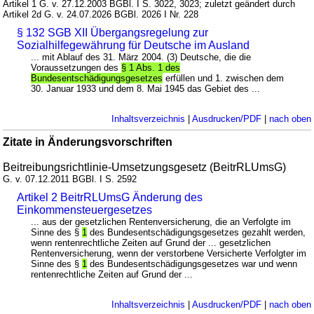
Artikel 1 G. v. 27.12.2003 BGBl. I S. 3022, 3023; zuletzt geändert durch
Artikel 2d G. v. 24.07.2026 BGBl. 2026 I Nr. 228
§ 132 SGB XII Übergangsregelung zur
Sozialhilfegewährung für Deutsche im Ausland
... mit Ablauf des 31. März 2004. (3) Deutsche, die die
Voraussetzungen des
§ 1 Abs. 1 des
Bundesentschädigungsgesetzes
erfüllen und 1. zwischen dem
30. Januar 1933 und dem 8. Mai 1945 das Gebiet des ...
Inhaltsverzeichnis
|
Ausdrucken/PDF
|
nach oben
Zitate in Änderungsvorschriften
Beitreibungsrichtlinie-Umsetzungsgesetz (BeitrRLUmsG)
G. v. 07.12.2011 BGBl. I S. 2592
Artikel 2 BeitrRLUmsG Änderung des
Einkommensteuergesetzes
... aus der gesetzlichen Rentenversicherung, die an Verfolgte im
Sinne des §
1
des Bundesentschädigungsgesetzes gezahlt werden,
wenn rentenrechtliche Zeiten auf Grund der ... gesetzlichen
Rentenversicherung, wenn der verstorbene Versicherte Verfolgter im
Sinne des §
1
des Bundesentschädigungsgesetzes war und wenn
rentenrechtliche Zeiten auf Grund der ...
Inhaltsverzeichnis
|
Ausdrucken/PDF
|
nach oben