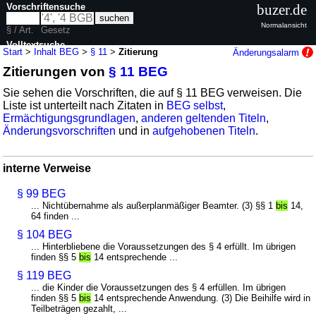
Vorschriftensuche
buzer.de
Normalansicht
§ / Art.
Gesetz
Volltextsuche
Start
>
Inhalt BEG
>
§ 11
>
Zitierung
Änderungsalarm
Zitierungen von
§ 11 BEG
nur in BEG
Sie sehen die Vorschriften, die auf § 11 BEG verweisen. Die
Liste ist unterteilt nach Zitaten in
BEG selbst
,
Ermächtigungsgrundlagen
,
anderen geltenden Titeln
,
Änderungsvorschriften
und in
aufgehobenen Titeln
.
interne Verweise
§ 99 BEG
... Nichtübernahme als außerplanmäßiger Beamter. (3) §§ 1
bis
14,
64 finden ...
§ 104 BEG
... Hinterbliebene die Voraussetzungen des § 4 erfüllt. Im übrigen
finden §§ 5
bis
14 entsprechende ...
§ 119 BEG
... die Kinder die Voraussetzungen des § 4 erfüllen. Im übrigen
finden §§ 5
bis
14 entsprechende Anwendung. (3) Die Beihilfe wird in
Teilbeträgen gezahlt, ...