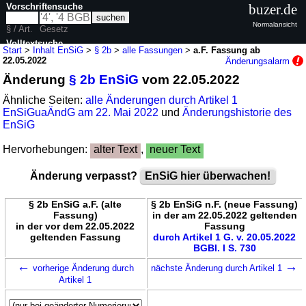
Vorschriftensuche
buzer.de
Normalansicht
§ / Art.
Gesetz
Volltextsuche
Start
>
Inhalt EnSiG
>
§ 2b
>
alle Fassungen
>
a.F. Fassung ab
22.05.2022
Änderungsalarm
nur in EnSiG
Änderung
§ 2b EnSiG
vom 22.05.2022
Ähnliche Seiten:
alle Änderungen durch Artikel 1
EnSiGuaÄndG am 22. Mai 2022
und
Änderungshistorie des
EnSiG
Hervorhebungen:
alter Text
,
neuer Text
Änderung verpasst?
EnSiG hier überwachen!
§ 2b EnSiG a.F. (alte
§ 2b EnSiG n.F. (neue Fassung)
Fassung)
in der am 22.05.2022 geltenden
in der vor dem 22.05.2022
Fassung
geltenden Fassung
durch Artikel 1 G. v. 20.05.2022
BGBl. I S. 730
←
→
vorherige Änderung durch
nächste Änderung durch Artikel 1
Artikel 1