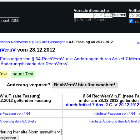
Vorschriftensuche
Vollt
§ / Artikel
Gesetz
n seit 2006
nu
zeichnis RechVersV
>
§ 64
>
alle Fassungen
>
a.F. Fassung ab 28.12.2012
Ma
hVersV
vom 28.12.2012
 Fassungen von § 64 RechVersV
,
alle Änderungen durch Artikel 7 Micr
d
Änderungshistorie der RechVersV
Text
,
neuer Text
Änderung verpasst?
RechVersV hier überwachen!
V a.F. (alte Fassung)
§ 64 RechVersV n.F. (neue F
12.2012 geltenden Fassung
in der am 28.12.2012 geltende
durch Artikel 7 Abs. 2 G. v. 20.12.2012
e Fassung von § 64
nächste Fassung von § 64
Änderung durch Artikel 7
nächste Änderung durch Artikel 