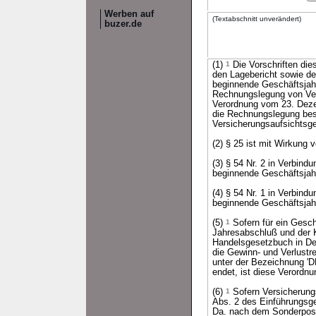
Werben auf
(Textabschnitt unverändert)
buzer.de
(1)
1
Die Vorschriften die
den Lagebericht sowie d
beginnende Geschäftsja
Rechnungslegung von Vers
Verordnung vom 23. Dezem
die Rechnungslegung best
Versicherungsaufsichtsg
(2) § 25 ist mit Wirkung
(3) § 54 Nr. 2 in Verbin
beginnende Geschäftsjah
(4) § 54 Nr. 1 in Verbin
beginnende Geschäftsjah
(5)
1
Sofern für ein Gesc
Jahresabschluß und der 
Handelsgesetzbuch in Deut
die Gewinn- und Verlustr
unter der Bezeichnung '
endet, ist diese Verord
(6)
1
Sofern Versicherung
Abs. 2 des Einführungsg
Da. nach dem Sonderpost