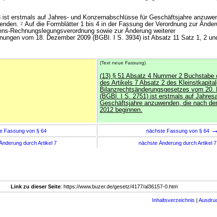
8 ist erstmals auf Jahres- und Konzernabschlüsse für Geschäftsjahre anzuwe
 enden.
2
Auf die Formblätter 1 bis 4 in der Fassung der Verordnung zur Änder
ns-Rechnungslegungsverordnung sowie zur Änderung weiterer
ungen vom 18. Dezember 2009 (BGBl. I S. 3934) ist Absatz 11 Satz 1, 2 un
(Text neue Fassung)
(13) § 51 Absatz 4 Nummer 2 Buchstabe 
des Artikels 7 Absatz 2 des Kleinstkapita
Bilanzrechtsänderungsgesetzes vom 20.
(BGBl. I S. 2751) ist erstmals auf Jahres
Geschäftsjahre anzuwenden, die nach d
2012 beginnen.
e Fassung von § 64
nächste Fassung von § 64
Änderung durch Artikel 7
nächste Änderung durch Artikel 
Link zu dieser Seite
: https://www.buzer.de/gesetz/4177/al36157-0.htm
Inhaltsverzeichnis
|
Ausdru