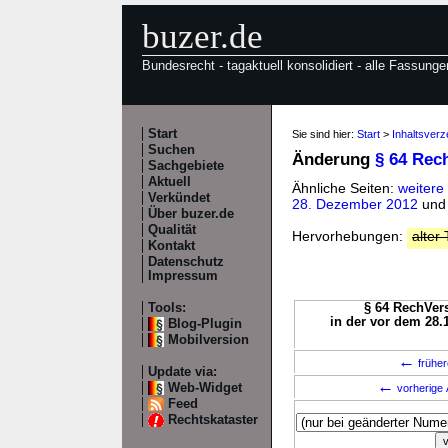
buzer.de
Bundesrecht - tagaktuell konsolidiert - alle Fassunge
Start
Sie sind hier:
Start
>
Inhaltsver
Suchen
Änderung
§ 64 Rec
Sachgebiete
Aktuell
Ähnliche Seiten:
weitere
Verkündet
28. Dezember 2012
un
Über buzer.de
Qualität
Hervorhebungen:
alter 
Kontakt
Datenschutz
Impressum
Tools:
§ 64 RechVers
in der vor dem 28.
Blog-Plugin
Mobilversion
←
früher
Update via:
←
Web-Widget
vorherige 
Feed
Rechtskataster