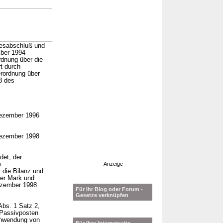
resabschluß und
mber 1994
rdnung über die
t durch
erordnung über
3 des
 Dezember 1996
 Dezember 1998
det, der
m
Anzeige
 die Bilanz und
her Mark und
ezember 1998
Für Ihr Blog oder Forum -
Gesetze verknüpfen
bs. 1 Satz 2,
 Passivposten
 Anwendung von