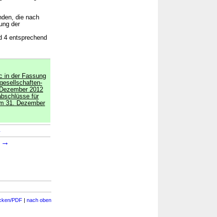
nden, die nach
ung der
d 4 entsprechend
c in der Fassung
lgesellschaften-
 Dezember 2012
abschlüsse für
em 31. Dezember
→
→
7
cken/PDF
|
nach oben