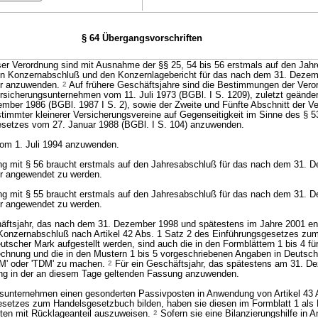
§ 64 Übergangsvorschriften
ser Verordnung sind mit Ausnahme der §§ 25, 54 bis 56 erstmals auf den Jah
en Konzernabschluß und den Konzernlagebericht für das nach dem 31. Deze
hr anzuwenden.
2
Auf frühere Geschäftsjahre sind die Bestimmungen der Vero
icherungsunternehmen vom 11. Juli 1973 (BGBl. I S. 1209), zuletzt geänder
ber 1986 (BGBl. 1987 I S. 2), sowie der Zweite und Fünfte Abschnitt der V
immter kleinerer Versicherungsvereine auf Gegenseitigkeit im Sinne des § 5
esetzes vom 27. Januar 1988 (BGBl. I S. 104) anzuwenden.
 vom 1. Juli 1994 anzuwenden.
dung mit § 56 braucht erstmals auf den Jahresabschluß für das nach dem 31.
r angewendet zu werden.
dung mit § 55 braucht erstmals auf den Jahresabschluß für das nach dem 31.
r angewendet zu werden.
häftsjahr, das nach dem 31. Dezember 1998 und spätestens im Jahre 2001 en
Konzernabschluß nach Artikel 42 Abs. 1 Satz 2 des Einführungsgesetzes zu
scher Mark aufgestellt werden, sind auch die in den Formblättern 1 bis 4 für
echnung und die in den Mustern 1 bis 5 vorgeschriebenen Angaben in Deutsc
DM' oder 'TDM' zu machen.
2
Für ein Geschäftsjahr, das spätestens am 31. D
nung in der an diesem Tage geltenden Fassung anzuwenden.
sunternehmen einen gesonderten Passivposten in Anwendung von Artikel 43 A
esetzes zum Handelsgesetzbuch bilden, haben sie diesen im Formblatt 1 als
en mit Rücklageanteil auszuweisen.
2
Sofern sie eine Bilanzierungshilfe in