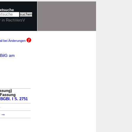
extsuche
r in RechVersV
il bei Änderungen
oBilG am
assung)
n Fassung
 BGBl. I S. 2751
→
→
7