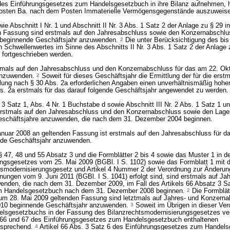
 des Einführungsgesetzes zum Handelsgesetzbuch in ihre Bilanz aufnehmen, 
vposten Ba. nach dem Posten Immaterielle Vermögensgegenstände auszuweis
ie Abschnitt I Nr. 1 und Abschnitt II Nr. 3 Abs. 1 Satz 2 der Anlage zu § 29 i
n Fassung sind erstmals auf den Jahresabschluss sowie den Konzernabschlu
beginnende Geschäftsjahr anzuwenden.
2
Die unter Berücksichtigung des bi
Schwellenwertes im Sinne des Abschnitts II Nr. 3 Abs. 1 Satz 2 der Anlage 
n fortgeschrieben werden.
stmals auf den Jahresabschluss und den Konzernabschluss für das am 22. Ok
 anzuwenden.
2
Soweit für dieses Geschäftsjahr die Ermittlung der für die erstm
lung nach § 30 Abs. 2a erforderlichen Angaben einen unverhältnismäßig hoh
Abs. 2a erstmals für das darauf folgende Geschäftsjahr angewendet zu werden.
s. 3 Satz 1, Abs. 4 Nr. 1 Buchstabe d sowie Abschnitt III Nr. 2 Abs. 1 Satz 1 u
 erstmals auf den Jahresabschluss und den Konzernabschluss sowie den Lage
Geschäftsjahre anzuwenden, die nach dem 31. Dezember 2004 beginnen.
Januar 2008 an geltenden Fassung ist erstmals auf den Jahresabschluss für 
de Geschäftsjahr anzuwenden.
§ 47, 48 und 55 Absatz 3 und die Formblätter 2 bis 4 sowie das Muster 1 in 
ungsgesetzes vom 25. Mai 2009 (BGBl. I S. 1102) sowie das Formblatt 1 mit 
htsmodernisierungsgesetz und Artikel 4 Nummer 2 der Verordnung zur Änderun
ngen vom 9. Juni 2011 (BGBl. I S. 1041) erfolgt sind, sind erstmals auf Ja
enden, die nach dem 31. Dezember 2009, im Fall des Artikels 66 Absatz 3 S
m Handelsgesetzbuch nach dem 31. Dezember 2008 beginnen.
2
Die Formblätt
zum 28. Mai 2009 geltenden Fassung sind letztmals auf Jahres- und Konzerna
010 beginnende Geschäftsjahr anzuwenden.
3
Soweit im Übrigen in dieser Ver
sgesetzbuchs in der Fassung des Bilanzrechtsmodernisierungsgesetzes ver
ln 66 und 67 des Einführungsgesetzes zum Handelsgesetzbuch enthaltenen
tsprechend.
4
Artikel 66 Abs. 3 Satz 6 des Einführungsgesetzes zum Handels