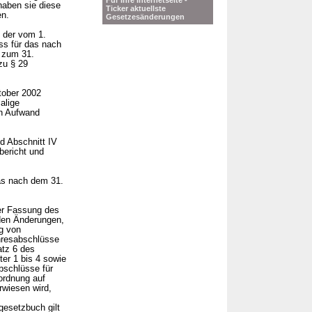
Für Ihre Internetseite -
haben sie diese
Ticker aktuellste
en.
Gesetzesänderungen
n der vom 1.
ss für das nach
s zum 31.
zu § 29
tober 2002
alige
en Aufwand
nd Abschnitt IV
bericht und
das nach dem 31.
der Fassung des
den Änderungen,
g von
hresabschlüsse
atz 6 des
er 1 bis 4 sowie
bschlüsse für
ordnung auf
wiesen wird,
gesetzbuch gilt