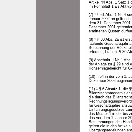
Artikel 44 Abs. 1 Satz 1
im Formblatt 1 als Akti
(7)
1
§ 61 Abs. 1 Nr. 4 sow
Januar 2002 an geltende
dem 31. Dezember 2001 
Dezember 2001 geltenden 
ermittelten Quoten dürfe
(8)
1
§ 30 Abs. 2a ist er
laufende Geschäftsjahr
Berechnung der Rückstel
erfordert, braucht § 30 
(9) Abschnitt II Nr. 1 Ab
der Anlage zu § 29 sind
Konzernlagebericht für 
(10) § 54 in der vom 1. 
Dezember 2006 beginnen
(11)
1
§ 6 Absatz 1, die §
Bilanzrechtsmodernisier
die durch das Bilanzrec
Rechnungslegungsverordnu
für Geschäftsjahre anzuw
Einführungsgesetzes zu
das Muster 1 in der bis 
das vor dem 1. Januar 2
Bestimmungen des Handel
gelten die in den Artike
Übergangsregelungen en