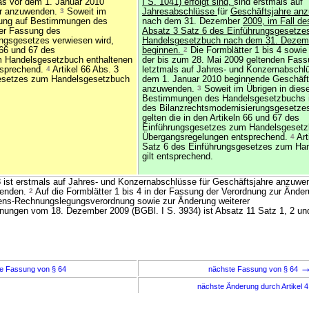
as vor dem 1. Januar 2010
I S. 1041) erfolgt sind,
sind erstmals auf
hr anzuwenden.
3
Soweit im
Jahresabschlüsse
für
Geschäftsjahre anz
dnung auf Bestimmungen des
nach dem 31. Dezember
2009, im Fall de
er Fassung des
Absatz 3 Satz 6 des Einführungsgesetz
ngsgesetzes verwiesen wird,
Handelsgesetzbuch nach dem 31. Dezem
n 66 und 67 des
beginnen.
2
Die Formblätter 1 bis 4 sowie
 Handelsgesetzbuch enthaltenen
der bis zum 28. Mai 2009 geltenden Fass
tsprechend.
4
Artikel 66 Abs. 3
letztmals auf Jahres- und Konzernabschlü
gesetzes zum Handelsgesetzbuch
dem 1. Januar 2010 beginnende Geschäft
anzuwenden.
3
Soweit im Übrigen in dies
Bestimmungen des Handelsgesetzbuchs i
des Bilanzrechtsmodernisierungsgesetzes
gelten die in den Artikeln 66 und 67 des
Einführungsgesetzes zum Handelsgesetz
Übergangsregelungen entsprechend.
4
Art
Satz 6 des Einführungsgesetzes zum Ha
gilt entsprechend.
8 ist erstmals auf Jahres- und Konzernabschlüsse für Geschäftsjahre anzuwe
 enden.
2
Auf die Formblätter 1 bis 4 in der Fassung der Verordnung zur Änder
ns-Rechnungslegungsverordnung sowie zur Änderung weiterer
ungen vom 18. Dezember 2009 (BGBl. I S. 3934) ist Absatz 11 Satz 1, 2 un
e Fassung von § 64
nächste Fassung von § 64
nächste Änderung durch Artikel 