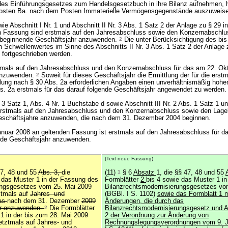
 des Einführungsgesetzes zum Handelsgesetzbuch in ihre Bilanz aufnehmen, 
vposten Ba. nach dem Posten Immaterielle Vermögensgegenstände auszuweis
ie Abschnitt I Nr. 1 und Abschnitt II Nr. 3 Abs. 1 Satz 2 der Anlage zu § 29 i
n Fassung sind erstmals auf den Jahresabschluss sowie den Konzernabschlu
beginnende Geschäftsjahr anzuwenden.
2
Die unter Berücksichtigung des bi
Schwellenwertes im Sinne des Abschnitts II Nr. 3 Abs. 1 Satz 2 der Anlage 
n fortgeschrieben werden.
stmals auf den Jahresabschluss und den Konzernabschluss für das am 22. Ok
 anzuwenden.
2
Soweit für dieses Geschäftsjahr die Ermittlung der für die erstm
lung nach § 30 Abs. 2a erforderlichen Angaben einen unverhältnismäßig hoh
Abs. 2a erstmals für das darauf folgende Geschäftsjahr angewendet zu werden.
s. 3 Satz 1, Abs. 4 Nr. 1 Buchstabe d sowie Abschnitt III Nr. 2 Abs. 1 Satz 1 u
 erstmals auf den Jahresabschluss und den Konzernabschluss sowie den Lage
Geschäftsjahre anzuwenden, die nach dem 31. Dezember 2004 beginnen.
Januar 2008 an geltenden Fassung ist erstmals auf den Jahresabschluss für 
de Geschäftsjahr anzuwenden.
(Text neue Fassung)
47, 48 und 55
Abs. 3,
die
(11)
1
§ 6
Absatz
1, die §§ 47, 48 und 55
 das Muster 1 in der Fassung des
Formblätter
2
bis 4 sowie das Muster 1 i
ungsgesetzes vom 25. Mai 2009
Bilanzrechtsmodernisierungsgesetzes vo
stmals auf
Jahres- und
(BGBl. I S. 1102)
sowie das Formblatt 1 m
as
nach dem 31. Dezember
2009
Änderungen, die durch das
hr anzuwenden.
2
Die Formblätter
Bilanzrechtsmodernisierungsgesetz und A
 1 in der bis zum 28. Mai 2009
2 der Verordnung zur Änderung von
etztmals auf Jahres- und
Rechnungslegungsverordnungen vom 9. J