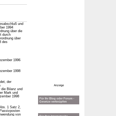
resabschluß und
mber 1994
rdnung über die
t durch
erordnung über
3 des
 Dezember 1996
 Dezember 1998
det, der
m
Anzeige
 die Bilanz und
her Mark und
ezember 1998
Für Ihr Blog oder Forum -
Gesetze verknüpfen
bs. 1 Satz 2,
 Passivposten
 Anwendung von