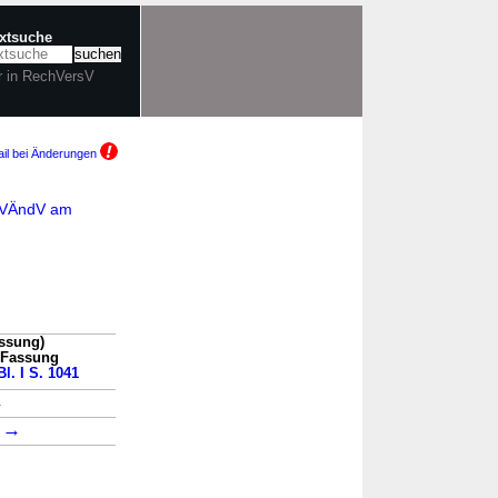
extsuche
r in RechVersV
il bei Änderungen
chVÄndV am
assung)
n Fassung
l. I S. 1041
→
→
4