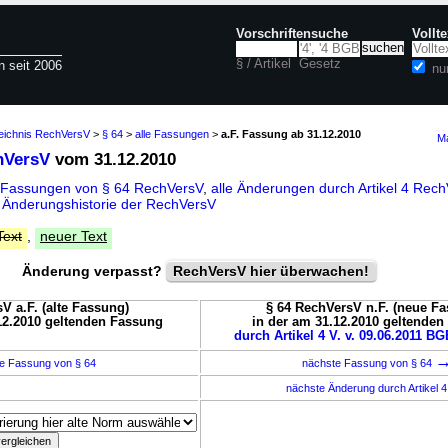
Vorschriftensuche
Vollt
§ / Artikel
Gesetz
n seit 2006
nu
zeichnis RechVersV
>
§ 64
>
alle Fassungen
>
a.F. Fassung ab 31.12.2010
Ma
hVersV
vom 31.12.2010
 Fassungen von § 64 RechVersV
,
alle Änderungen durch Artikel 4 Re
d
Änderungshistorie der RechVersV
Text
,
neuer Text
Änderung verpasst?
RechVersV hier überwachen!
V a.F. (alte Fassung)
§ 64 RechVersV n.F. (neue F
12.2010 geltenden Fassung
in der am 31.12.2010 geltende
durch Artikel 4 V. v. 09.06.2011 BGB
e Fassung von § 64
nächste Fassung von § 64
nächste Änderung durch Artikel 