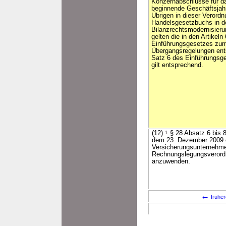
Konzernabschlüsse für d
beginnende Geschäftsja
Übrigen in dieser Veror
Handelsgesetzbuchs in d
Bilanzrechtsmodernisieru
gelten die in den Artikel
Einführungsgesetzes zum
Übergangsregelungen en
Satz 6 des Einführungs
gilt entsprechend.
(12)
1
§ 28 Absatz 6 bis 
dem 23. Dezember 2009
Versicherungsunternehme
Rechnungslegungsverordn
anzuwenden.
←
früher