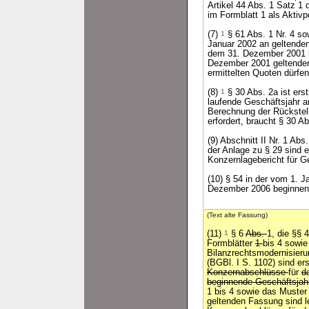
Artikel 44 Abs. 1 Satz 1
im Formblatt 1 als Akti
(7)
1
§ 61 Abs. 1 Nr. 4 sow
Januar 2002 an geltende
dem 31. Dezember 2001 
Dezember 2001 geltenden 
ermittelten Quoten dürfe
(8)
1
§ 30 Abs. 2a ist er
laufende Geschäftsjahr
Berechnung der Rückstel
erfordert, braucht § 30 
(9) Abschnitt II Nr. 1 Ab
der Anlage zu § 29 sind
Konzernlagebericht für 
(10) § 54 in der vom 1. 
Dezember 2006 beginnen
(Text alte Fassung)
(11)
1
§ 6
Abs.
1, die §§ 
Formblätter
1
bis 4 sowie
Bilanzrechtsmodernisier
(BGBl. I S. 1102) sind er
Konzernabschlüsse
für
d
beginnende Geschäftsja
1 bis 4 sowie das Muster
geltenden Fassung sind l