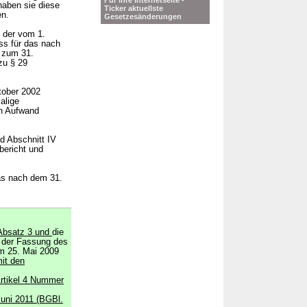
Für Ihre Internetseite -
haben sie diese
Ticker aktuellste
en.
Gesetzesänderungen
n der vom 1.
ss für das nach
s zum 31.
zu § 29
tober 2002
alige
en Aufwand
nd Abschnitt IV
bericht und
das nach dem 31.
Absatz 3 und
die
n der Fassung des
m 25. Mai 2009
it den
rtikel 4 Nummer
uni 2011 (BGBl.