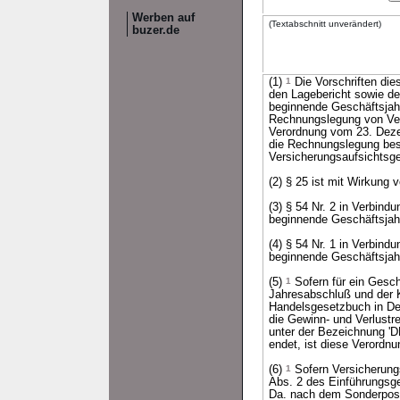
Werben auf
(Textabschnitt unverändert)
buzer.de
(1)
1
Die Vorschriften die
den Lagebericht sowie d
beginnende Geschäftsja
Rechnungslegung von Vers
Verordnung vom 23. Dezem
die Rechnungslegung best
Versicherungsaufsichtsg
(2) § 25 ist mit Wirkung
(3) § 54 Nr. 2 in Verbin
beginnende Geschäftsjah
(4) § 54 Nr. 1 in Verbin
beginnende Geschäftsjah
(5)
1
Sofern für ein Gesc
Jahresabschluß und der 
Handelsgesetzbuch in Deut
die Gewinn- und Verlustr
unter der Bezeichnung '
endet, ist diese Verord
(6)
1
Sofern Versicherung
Abs. 2 des Einführungsg
Da. nach dem Sonderpost