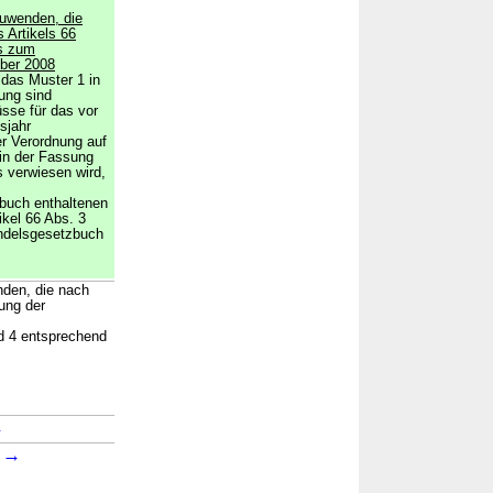
uwenden, die
s Artikels 66
es zum
ber 2008
 das Muster 1 in
ung sind
sse für das vor
sjahr
er Verordnung auf
n der Fassung
 verwiesen wird,
buch enthaltenen
ikel 66 Abs. 3
ndelsgesetzbuch
nden, die nach
ung der
d 4 entsprechend
→
→
4