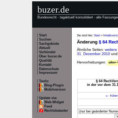
buzer.de
Bundesrecht - tagaktuell konsolidiert - alle Fassunge
Start
Sie sind hier:
Start
>
Inhaltsver
Suchen
Änderung
§ 64 Rec
Sachgebiete
Aktuell
Ähnliche Seiten:
weitere
Verkündet
31. Dezember 2010
un
Über buzer.de
Qualität
Hervorhebungen:
alter 
Kontakt
Datenschutz
Impressum
Tools:
§ 64 RechVers
in der vor dem 31.
Blog-Plugin
Mobilversion
←
früher
Update via:
Web-Widget
Feed
Rechtskataster