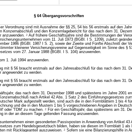
§ 64 Übergangsvorschriften
ser Verordnung sind mit Ausnahme der §§ 25, 54 bis 56 erstmals auf den Jah
en Konzernabschluß und den Konzernlagebericht für das nach dem 31. Deze
hr anzuwenden.
2
Auf frühere Geschäftsjahre sind die Bestimmungen der Vero
icherungsunternehmen vom 11. Juli 1973 (BGBl. I S. 1209), zuletzt geänder
ber 1986 (BGBl. 1987 I S. 2), sowie der Zweite und Fünfte Abschnitt der V
immter kleinerer Versicherungsvereine auf Gegenseitigkeit im Sinne des § 5
esetzes vom 27. Januar 1988 (BGBl. I S. 104) anzuwenden.
 vom 1. Juli 1994 anzuwenden.
dung mit § 56 braucht erstmals auf den Jahresabschluß für das nach dem 31.
r angewendet zu werden.
dung mit § 55 braucht erstmals auf den Jahresabschluß für das nach dem 31.
r angewendet zu werden.
häftsjahr, das nach dem 31. Dezember 1998 und spätestens im Jahre 2001 en
Konzernabschluß nach Artikel 42 Abs. 1 Satz 2 des Einführungsgesetzes zu
scher Mark aufgestellt werden, sind auch die in den Formblättern 1 bis 4 für
echnung und die in den Mustern 1 bis 5 vorgeschriebenen Angaben in Deutsc
DM' oder 'TDM' zu machen.
2
Für ein Geschäftsjahr, das spätestens am 31. D
nung in der an diesem Tage geltenden Fassung anzuwenden.
sunternehmen einen gesonderten Passivposten in Anwendung von Artikel 43 A
esetzes zum Handelsgesetzbuch bilden, haben sie diesen im Formblatt 1 als
en mit Rücklageanteil auszuweisen.
2
Sofern sie eine Bilanzierungshilfe in