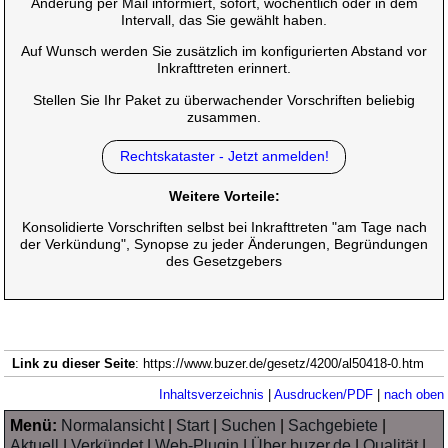
Änderung per Mail informiert, sofort, wöchentlich oder in dem
Intervall, das Sie gewählt haben.
Auf Wunsch werden Sie zusätzlich im konfigurierten Abstand vor
Inkrafttreten erinnert.
Stellen Sie Ihr Paket zu überwachender Vorschriften beliebig
zusammen.
Rechtskataster - Jetzt anmelden!
Weitere Vorteile:
Konsolidierte Vorschriften selbst bei Inkrafttreten "am Tage nach
der Verkündung", Synopse zu jeder Änderungen, Begründungen
des Gesetzgebers
Link zu dieser Seite
: https://www.buzer.de/gesetz/4200/al50418-0.htm
Inhaltsverzeichnis
|
Ausdrucken/PDF
|
nach oben
Menü:
Normalansicht
|
Start
|
Suchen
|
Sachgebiete
|
Aktuell
|
Verkündet
|
Web-Plugin
|
Über buzer.de
|
Qualität
|