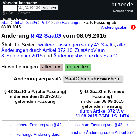
Vorschriftensuche
buzer.de
Normalansicht
§ / Art.
Gesetz
Volltextsuche
Start
>
Inhalt SaatG
>
§ 42
>
alle Fassungen
>
a.F. Fassung ab
08.09.2015
Änderungsalarm
nur in SaatG
Änderung
§ 42 SaatG
vom 08.09.2015
Ähnliche Seiten:
weitere Fassungen von § 42 SaatG
,
alle
Änderungen durch Artikel 372 10. ZustAnpV am
8. September 2015
und
Änderungshistorie des SaatG
Hervorhebungen:
alter Text
,
neuer Text
Änderung verpasst?
SaatG hier überwachen!
§ 42 SaatG a.F. (alte Fassung)
§ 42 SaatG n.F. (neue
in der vor dem 08.09.2015
Fassung)
geltenden Fassung
in der am 08.09.2015
geltenden Fassung
durch Artikel 372 V. v.
31.08.2015 BGBl. I S. 1474
←
→
frühere Fassung von § 42
nächste Fassung von § 42
←
nächste Änderung durch Artikel 372
vorherige Änderung durch