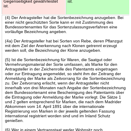
Gegenseitigkeit gewährleistet
ist.
ist.
(4) Der Antragsteller hat die Sortenbezeichnung anzugeben. Bei
einer nicht geschützten Sorte kann er mit Zustimmung des
Bundessortenamtes für das Sortenzulassungsverfahren eine
vorläufige Bezeichnung angeben.
(4a) Der Antragsteller hat bei Sorten von Rebe, deren Pflanzgut
mit dem Ziel der Anerkennung nach Klonen getrennt erzeugt
werden soll, die Bezeichnung der Klone anzugeben.
(5) Ist die Sortenbezeichnung für Waren, die Saatgut oder
Vermehrungsmaterial der Sorte umfassen, als Marke für den
Antragsteller in der Zeichenrolle des Patentamts eingetragen
oder zur Eintragung angemeldet, so steht ihm der Zeitrang der
Anmeldung der Marke als Zeitvorrang für die Sortenbezeichnung
zu. Der Zeitvorrang erlischt, wenn der Antragsteller nicht
innerhalb von drei Monaten nach Angabe der Sortenbezeichnung
dem Bundessortenamt eine Bescheinigung des Patentamts über
die Eintragung oder Anmeldung der Marke vorlegt. Die Sätze 1
und 2 gelten entsprechend für Marken, die nach dem Madrider
Abkommen vom 14. April 1891 über die internationale
Registrierung von Marken in der jeweils geltenden Fassung
international registriert worden sind und im Inland Schutz
genießen.
(6) Wer in einem Vertragsstaat weder Wohnsitz noch