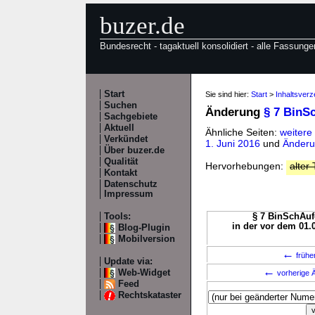
buzer.de
Bundesrecht - tagaktuell konsolidiert - alle Fassunge
Start
Sie sind hier:
Start
>
Inhaltsver
Suchen
Änderung
§ 7 BinS
Sachgebiete
Aktuell
Ähnliche Seiten:
weitere
Verkündet
1. Juni 2016
und
Änderu
Über buzer.de
Qualität
Hervorhebungen:
alter 
Kontakt
Datenschutz
Impressum
Tools:
§ 7 BinSchAuf
in der vor dem 01.
Blog-Plugin
Mobilversion
←
frühe
Update via:
←
Web-Widget
vorherige Ä
Feed
Rechtskataster