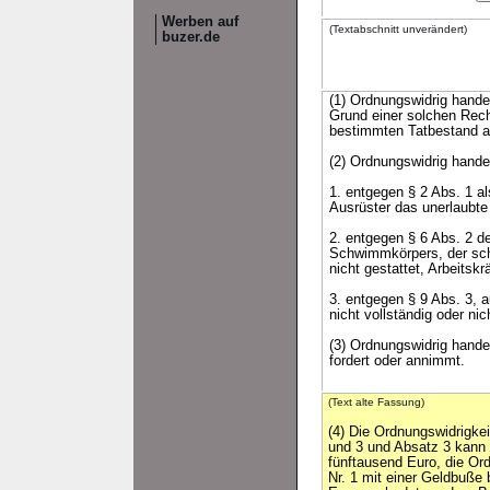
Werben auf
(Textabschnitt unverändert)
buzer.de
(1) Ordnungswidrig handel
Grund einer solchen Rech
bestimmten Tatbestand au
(2) Ordnungswidrig handel
1. entgegen § 2 Abs. 1 a
Ausrüster das unerlaubte
2. entgegen § 6 Abs. 2 
Schwimmkörpers, der sch
nicht gestattet, Arbeitskrä
3. entgegen § 9 Abs. 3, a
nicht vollständig oder nic
(3) Ordnungswidrig handel
fordert oder annimmt.
(Text alte Fassung)
(4) Die Ordnungswidrigkei
und 3 und Absatz 3 kann 
fünftausend Euro, die Or
Nr. 1 mit einer Geldbuße