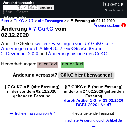
Vorschriftensuche
buzer.de
Normalansicht
§ / Art.
Gesetz
Volltextsuche
Start
>
GüKG
>
§ 7
>
alle Fassungen
>
a.F. Fassung ab 02.12.2020
Änderungsalarm
Änderung
§ 7 GüKG
vom
nur in GüKG
02.12.2020
Ähnliche Seiten:
weitere Fassungen von § 7 GüKG
,
alle
Änderungen durch Artikel 3a 2. GüKGuaÄndG am
2. Dezember 2020
und
Änderungshistorie des GüKG
Hervorhebungen:
alter Text
,
neuer Text
Änderung verpasst?
GüKG hier überwachen!
§ 7 GüKG a.F. (alte Fassung)
§ 7 GüKG n.F. (neue Fassung)
in der vor dem 02.12.2020
in der am 27.02.2026 geltenden
geltenden Fassung
Fassung
durch Artikel 1 G. v. 23.02.2026
BGBl. 2026 I Nr. 47
←
frühere Fassung von § 7
(heute geltende Fassung)
nächste Änderung durch Artikel 3a
→