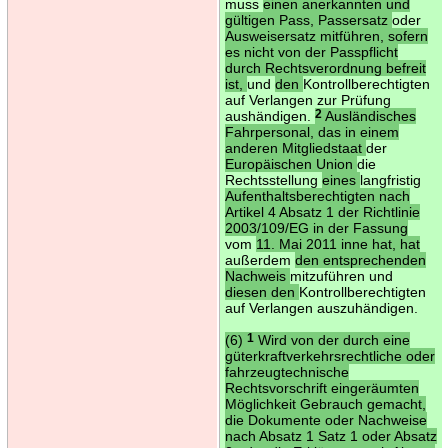
muss
einen anerkannten und
gültigen Pass, Passersatz
oder
Ausweisersatz mitführen, sofern
es nicht von der Passpflicht
durch Rechtsverordnung befreit
ist,
und
den
Kontrollberechtigten
auf Verlangen zur Prüfung
aushändigen.
2
Ausländisches
Fahrpersonal, das in einem
anderen Mitgliedstaat
der
Europäischen Union
die
Rechtsstellung
eines
langfristig
Aufenthaltsberechtigten nach
Artikel 4 Absatz 1 der Richtlinie
2003/109/EG in der Fassung
vom
11. Mai 2011 inne hat, hat
außerdem
den entsprechenden
Nachweis
mitzuführen und
diesen den
Kontrollberechtigten
auf Verlangen auszuhändigen.
(6)
1
Wird von der durch eine
güterkraftverkehrsrechtliche oder
fahrzeugtechnische
Rechtsvorschrift eingeräumten
Möglichkeit Gebrauch gemacht,
die Dokumente oder Nachweise
nach Absatz 1 Satz 1 oder Absatz