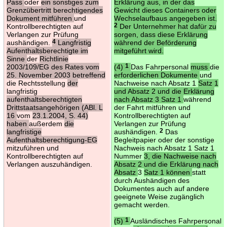
Pass
oder
ein sonstiges zum
Erklärung aus, in der das
Grenzübertritt berechtigendes
Gewicht dieses Containers oder
Dokument mitführen
und
Wechselaufbaus angegeben ist.
Kontrollberechtigten auf
2
Der Unternehmer hat dafür zu
Verlangen zur Prüfung
sorgen, dass diese Erklärung
aushändigen.
4
Langfristig
während der Beförderung
Aufenthaltsberechtigte im
mitgeführt wird.
Sinne
der
Richtlinie
2003/109/EG des Rates vom
(4)
1
Das Fahrpersonal
muss
die
25. November 2003 betreffend
erforderlichen Dokumente
und
die Rechtsstellung
der
Nachweise nach Absatz 1
Satz 1
langfristig
und Absatz 2 und die Erklärung
aufenthaltsberechtigten
nach Absatz 3 Satz 1
während
Drittstaatsangehörigen (ABl. L
der Fahrt mitführen und
16
vom
23.1.2004, S. 44)
Kontrollberechtigten auf
haben
außerdem
die
Verlangen zur Prüfung
langfristige
aushändigen.
2
Das
Aufenthaltsberechtigung-EG
Begleitpapier oder der sonstige
mitzuführen und
Nachweis nach Absatz 1 Satz 1
Kontrollberechtigten auf
Nummer
3, die Nachweise nach
Verlangen auszuhändigen.
Absatz 2 und die Erklärung nach
Absatz
3
Satz 1 können
statt
durch Aushändigen des
Dokumentes auch auf andere
geeignete Weise zugänglich
gemacht werden.
(5)
1
Ausländisches Fahrpersonal