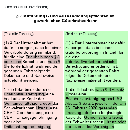
(Textabschnitt unverändert)
§ 7 Mitführungs- und Aushändigungspflichten im
gewerblichen Güterkraftverkehr
(Text alte Fassung)
(Text neue Fassung)
(1)
1
Der Unternehmer hat
(1)
1
Der Unternehmer hat dafür
dafür zu sorgen, dass bei einer
zu sorgen, dass bei einer
Güterbeförderung im Inland,
Güterbeförderung im Inland, für
für die eine
Erlaubnis nach § 3
die eine
oder eine
Berechtigung
nach §
güterkraftverkehrsrechtliche
6
erforderlich ist, während der
Berechtigung erforderlich ist,
gesamten Fahrt folgende
während der gesamten Fahrt
Dokumente und Nachweise
folgende Dokumente und
mitgeführt werden:
Nachweise mitgeführt werden:
1. die Erlaubnis oder eine
1. die Erlaubnis
nach § 3 Absatz
Erlaubnisausfertigung,
eine
2
oder eine
beglaubigte Kopie der
Erlaubnisausfertigung nach § 3
Gemeinschaftslizenz oder
der
Absatz 3 Satz 1 jeweils in der am
Schweizerischen
Lizenz,
eine
26. Februar 2026 geltenden
CEMT-Genehmigung, eine
Fassung oder
eine beglaubigte
CEMT-Umzugsgenehmigung
Kopie der
Gemeinschaftslizenz,
oder eine
der Schweizerischen
Lizenz oder
Drittstaatengenehmigung,
der Lizenz des Vereinigten