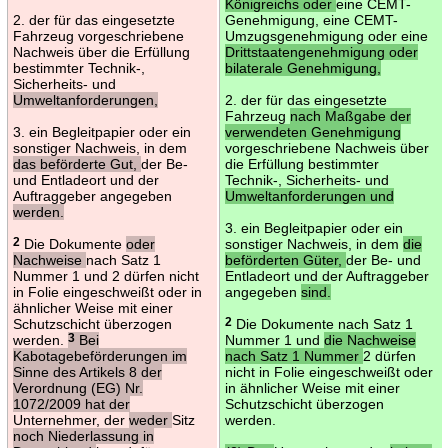
Königreichs oder
eine CEMT-
2. der für das eingesetzte
Genehmigung, eine CEMT-
Fahrzeug vorgeschriebene
Umzugsgenehmigung oder eine
Nachweis über die Erfüllung
Drittstaatengenehmigung oder
bestimmter Technik-,
bilaterale Genehmigung,
Sicherheits- und
Umweltanforderungen,
2. der für das eingesetzte
Fahrzeug
nach Maßgabe der
3. ein Begleitpapier oder ein
verwendeten Genehmigung
sonstiger Nachweis, in dem
vorgeschriebene Nachweis über
das beförderte Gut,
der Be-
die Erfüllung bestimmter
und Entladeort und der
Technik-, Sicherheits- und
Auftraggeber angegeben
Umweltanforderungen und
werden.
3. ein Begleitpapier oder ein
2
Die Dokumente
oder
sonstiger Nachweis, in dem
die
Nachweise
nach Satz 1
beförderten Güter,
der Be- und
Nummer 1 und 2 dürfen nicht
Entladeort und der Auftraggeber
in Folie eingeschweißt oder in
angegeben
sind.
ähnlicher Weise mit einer
Schutzschicht überzogen
2
Die Dokumente nach Satz 1
werden.
3
Bei
Nummer 1 und
die Nachweise
Kabotagebeförderungen im
nach Satz 1 Nummer
2 dürfen
Sinne des Artikels 8 der
nicht in Folie eingeschweißt oder
Verordnung (EG) Nr.
in ähnlicher Weise mit einer
1072/2009 hat der
Schutzschicht überzogen
Unternehmer, der
weder
Sitz
werden.
noch Niederlassung in