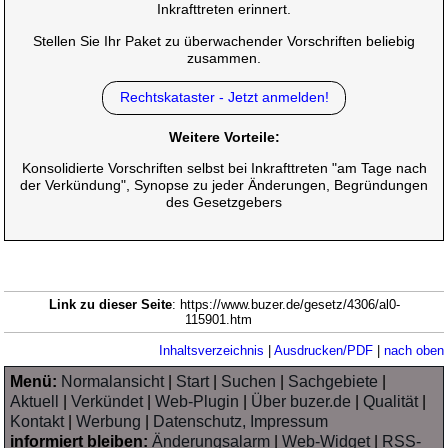
Inkrafttreten erinnert.
Stellen Sie Ihr Paket zu überwachender Vorschriften beliebig
zusammen.
Rechtskataster - Jetzt anmelden!
Weitere Vorteile:
Konsolidierte Vorschriften selbst bei Inkrafttreten "am Tage nach
der Verkündung", Synopse zu jeder Änderungen, Begründungen
des Gesetzgebers
Link zu dieser Seite
: https://www.buzer.de/gesetz/4306/al0-
115901.htm
Inhaltsverzeichnis
|
Ausdrucken/PDF
|
nach oben
Menü:
Normalansicht
|
Start
|
Suchen
|
Sachgebiete
|
Aktuell
|
Verkündet
|
Web-Plugin
|
Über buzer.de
|
Qualität
|
Kontakt
|
Werbung
|
Datenschutz, Impressum
informiert bleiben:
Änderungsalarm
|
Web-Widget
|
RSS-