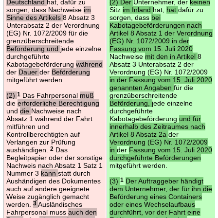
Deutschland
hat, dafür zu
(2) Der
Unternehmer, der
keinen
sorgen, dass Nachweise
im
Sitz
im Inland
hat,
hat
dafür zu
Sinne des Artikels
8 Absatz 3
sorgen, dass
bei
Unterabsatz 2 der Verordnung
Kabotagebeförderungen nach
(EG) Nr. 1072/2009 für die
Artikel 8 Absatz 1 der Verordnung
grenzüberschreitende
(EG) Nr. 1072/2009 in der
Beförderung und
jede einzelne
Fassung vom 15. Juli 2020
durchgeführte
Nachweise
mit den in Artikel
8
Kabotagebeförderung
während
Absatz 3 Unterabsatz 2 der
der
Dauer
der
Beförderung
Verordnung (EG) Nr. 1072/2009
mitgeführt werden.
in der Fassung vom 15. Juli 2020
genannten Angaben
für die
(2)
1
Das Fahrpersonal
muß
grenzüberschreitende
die
erforderliche Berechtigung
Beförderung,
jede einzelne
und
die
Nachweise nach
durchgeführte
Absatz 1 während der Fahrt
Kabotagebeförderung
und für
mitführen und
innerhalb des Zeitraumes nach
Kontrollberechtigten auf
Artikel 8 Absatz 2a
der
Verlangen zur Prüfung
Verordnung (EG) Nr. 1072/2009
aushändigen.
2
Das
in
der
Fassung vom 15. Juli 2020
Begleitpapier oder der sonstige
durchgeführte Beförderungen
Nachweis nach Absatz 1 Satz 1
mitgeführt werden.
Nummer 3
kann
statt durch
Aushändigen des Dokumentes
(3)
1
Der Auftraggeber händigt
auch auf andere geeignete
dem Unternehmer, der für ihn die
Weise zugänglich gemacht
Beförderung eines Containers
werden.
3
Ausländisches
oder eines Wechselaufbaus
Fahrpersonal muss
auch den
durchführt, vor der Fahrt eine