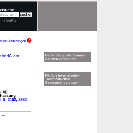
extsuche
r in GüKG
il bei Änderungen
GuaÄndG am
Für Ihr Blog oder Forum -
Gesetze verknüpfen
Für Ihre Internetseite -
Ticker aktuellste
Gesetzesänderungen
ung)
n Fassung
 I S. 2162, 2983
→
→
1