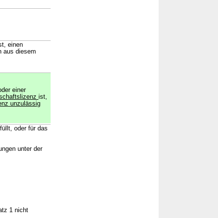
t, einen
en aus diesem
oder einer
schaftslizenz
ist,
zenz unzulässig
llt, oder für das
rungen unter der
tz 1 nicht