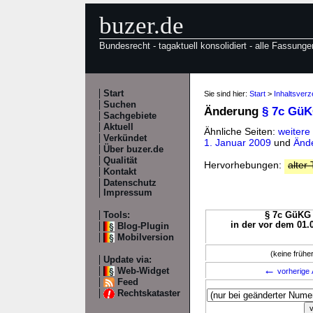
buzer.de
Bundesrecht - tagaktuell konsolidiert - alle Fassunge
Start
Sie sind hier:
Start
>
Inhaltsver
Suchen
Änderung
§ 7c Gü
Sachgebiete
Aktuell
Ähnliche Seiten:
weiter
Verkündet
1. Januar 2009
und
Änd
Über buzer.de
Qualität
Hervorhebungen:
alter 
Kontakt
Datenschutz
Impressum
Tools:
§ 7c GüKG 
in der vor dem 01.
Blog-Plugin
Mobilversion
(keine früh
Update via:
←
Web-Widget
vorherige 
Feed
Rechtskataster