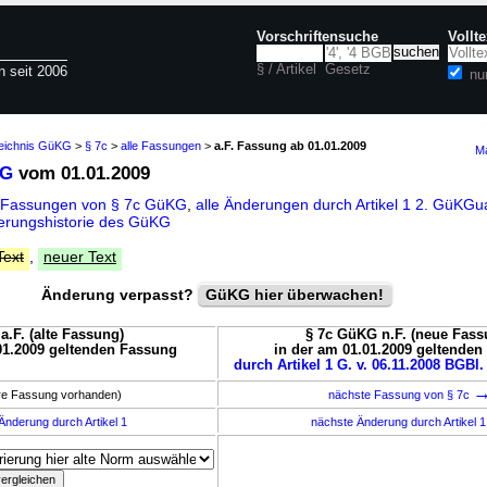
Vorschriftensuche
Vollt
§ / Artikel
Gesetz
n seit 2006
nu
zeichnis GüKG
>
§ 7c
>
alle Fassungen
>
a.F. Fassung ab 01.01.2009
Ma
KG
vom 01.01.2009
e Fassungen von § 7c GüKG
,
alle Änderungen durch Artikel 1 2. GüK
erungshistorie des GüKG
Text
,
neuer Text
Änderung verpasst?
GüKG hier überwachen!
a.F. (alte Fassung)
§ 7c GüKG n.F. (neue Fass
01.2009 geltenden Fassung
in der am 01.01.2009 geltende
durch Artikel 1 G. v. 06.11.2008 BGBl.
ere Fassung vorhanden)
nächste Fassung von § 7c
Änderung durch Artikel 1
nächste Änderung durch Artikel 