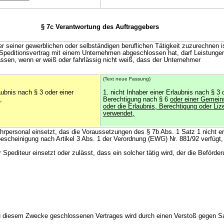
§ 7c Verantwortung des Auftraggebers
 seiner gewerblichen oder selbständigen beruflichen Tätigkeit zuzurechnen is
 Speditionsvertrag mit einem Unternehmen abgeschlossen hat, darf Leistung
lassen, wenn er weiß oder fahrlässig nicht weiß, dass der Unternehmer
(Text neue Fassung)
aubnis nach § 3 oder einer
1. nicht Inhaber einer Erlaubnis nach § 3 
,
Berechtigung nach § 6
oder einer Gemein
oder die Erlaubnis, Berechtigung oder Li
verwendet,
hrpersonal einsetzt, das die Voraussetzungen des § 7b Abs. 1 Satz 1 nicht erfü
bescheinigung nach Artikel 3 Abs. 1 der Verordnung (EWG) Nr. 881/92 verfügt,
r Spediteur einsetzt oder zulässt, dass ein solcher tätig wird, der die Beförde
u diesem Zwecke geschlossenen Vertrages wird durch einen Verstoß gegen Sa