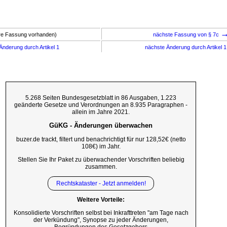
ere Fassung vorhanden)
nächste Fassung von § 7c
Änderung durch Artikel 1
nächste Änderung durch Artikel 
5.268 Seiten Bundesgesetzblatt in 86 Ausgaben, 1.223
geänderte Gesetze und Verordnungen an 8.935 Paragraphen -
allein im Jahre 2021.
GüKG - Änderungen überwachen
buzer.de trackt, filtert und benachrichtigt für nur 128,52€ (netto
108€) im Jahr.
Stellen Sie Ihr Paket zu überwachender Vorschriften beliebig
zusammen.
Rechtskataster - Jetzt anmelden!
Weitere Vorteile:
Konsolidierte Vorschriften selbst bei Inkrafttreten "am Tage nach
der Verkündung", Synopse zu jeder Änderungen,