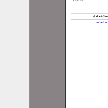
(keine früh
←
vorherige 