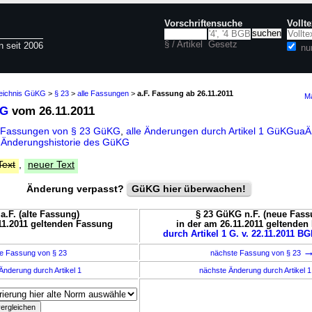
Vorschriftensuche
Vollt
§ / Artikel
Gesetz
n seit 2006
nu
zeichnis GüKG
>
§ 23
>
alle Fassungen
>
a.F. Fassung ab 26.11.2011
Ma
KG
vom 26.11.2011
e Fassungen von § 23 GüKG
,
alle Änderungen durch Artikel 1 GüKGu
d
Änderungshistorie des GüKG
Text
,
neuer Text
Änderung verpasst?
GüKG hier überwachen!
a.F. (alte Fassung)
§ 23 GüKG n.F. (neue Fass
11.2011 geltenden Fassung
in der am 26.11.2011 geltenden
durch Artikel 1 G. v. 22.11.2011 BGB
e Fassung von § 23
nächste Fassung von § 23
Änderung durch Artikel 1
nächste Änderung durch Artikel 