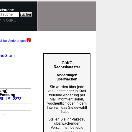
extsuche
r in GüKG
il bei Änderungen
aÄndG am
GüKG
Rechtskataster
Änderungen
überwachen
Sie werden über jede
ung)
verkündete oder in Kraft
 Fassung
tretende Änderung per
l. I S. 2272
Mail informiert, sofort,
wöchentlich oder in dem
→
Intervall, das Sie gewählt
haben.
→
1
Stellen Sie Ihr Paket zu
überwachender
Vorschriften beliebig
zusammen.