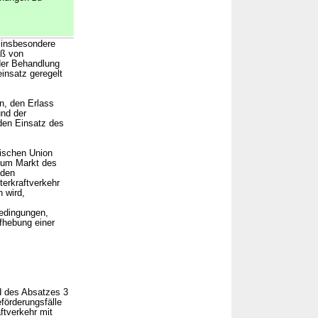
 insbesondere
aß von
der Behandlung
insatz geregelt
n, den Erlass
nd der
den Einsatz des
äischen Union
zum Markt des
 den
erkraftverkehr
 wird,
bedingungen,
fhebung einer
d des Absatzes 3
örderungsfälle
ftverkehr mit