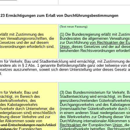
 23 Ermächtigungen zum Erlaß von Durchführungsbestimmungen
(Text neue Fassung)
erläßt mit Zustimmung des
(1) Die Bundesregierung erläßt mit Zust
nen Verwaltungsvorschriften, die
Bundesrates die allgemeinen Verwaltungsv
 Gesetzes und der auf diesem
zur Durchführung
von Rechtsakten der E
verordnungen erforderlich sind.
Union,
dieses Gesetzes und der auf die
beruhenden Rechtsverordnungen erforderli
m für Verkehr, Bau und Stadtentwicklung wird ermächtigt, mit Zustimmung d
ndere als in § 2 Abs. 1 genannte Beförderungsfälle ganz oder teilweise von 
etzes auszunehmen, soweit sich deren Unterstellung unter dieses Gesetz a
t.
m für Verkehr, Bau und
(3) Das Bundesministerium für Verkehr, 
mächtigt, im Bereich des
Stadtentwicklung wird ermächtigt, im Ber
terkraftverkehrs, des
grenzüberschreitenden Güterkraftverkehrs
 des Kabotageverkehrs
Durchgangsverkehrs und des Kabotageve
aftverkehr durch Unternehmer, die
(innerstaatlicher Güterkraftverkehr durch
edergelassen sind) einschließlich
in einem anderen Staat niedergelassen sin
dnung dieser Verkehre und zur
des Werkverkehrs zur Ordnung dieser Ver
naler Abkommen sowie von
Durchführung internationaler Abkommen 
n und Entscheidungen nach Artikel
Rechtsakten
der Europäischen
Union,
die
ründung
der Europäischen
Güterkraftverkehr betreffen, Rechtsveror