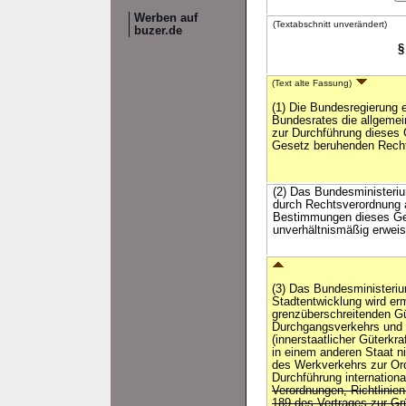
Werben auf
(Textabschnitt unverändert)
buzer.de
§
(Text alte Fassung)
(1) Die Bundesregierung 
Bundesrates die allgemei
zur Durchführung dieses
Gesetz beruhenden Rechts
(2) Das Bundesministeriu
durch Rechtsverordnung a
Bestimmungen dieses Ges
unverhältnismäßig erweis
(3) Das Bundesministeriu
Stadtentwicklung wird er
grenzüberschreitenden Gü
Durchgangsverkehrs und
(innerstaatlicher Güterkr
in einem anderen Staat ni
des Werkverkehrs zur Or
Durchführung internatio
Verordnungen, Richtlinie
189 des Vertrages zur G