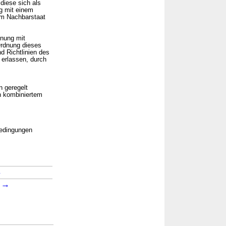
diese sich als
g mit einem
dem Nachbarstaat
dnung mit
Ordnung dieses
 Richtlinien des
erlassen, durch
n geregelt
n kombiniertem
bedingungen
→
→
1