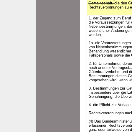
Gemeinschaft,
die den Gü
Rechtsverordnungen zu er
1. der Zugang zum Beruf
die Voraussetzungen für
Nebenbestimmungen, das 
wesentlicher Änderungen
werden,
1a. die Voraussetzungen 
von Nebenbestimmungen, 
Behandlung wesentlicher 
Fahrpersonals sowie die
2. für Unternehmer, dere
noch anderer Vertragsst
Güterkraftverkehrs und d
Bestimmungen dieses Ges
vorgesehen wird, wenn wi
3. Bestimmungen zur Gew
insbesondere über die Er
Genehmigung, die Überwa
4. die Pflicht zur Vorla
Rechtsverordnungen nac
(4) Das Bundesministeri
erlassenen Rechtsverord
ganz oder teilweise von 