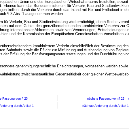
ropäischen Union und des Europäischen Wirtschaftsraums freistellen, soweit 
t. Ebenso kann das Bundesministerium für Verkehr, Bau und Stadtentwicklun
gen treffen, durch die Verkehre durch das Inland mit Be- und Entladeort in 
t nach § 3 Abs. 1 ausgenommen werden.
m für Verkehr, Bau und Stadtentwicklung wird ermächtigt, durch Rechtsveror
tes auf dem Gebiet des grenzüberschreitenden kombinierten Verkehrs zur 
ührung internationaler Abkommen sowie von Verordnungen, Entscheidungen und
Union und der Kommission der Europäischen Gemeinschaften Vorschriften zu 
nzüberschreitendem kombiniertem Verkehr einschließlich der Bestimmung des
en Bahnhofs sowie die Pflicht zur Mitführung und Aushändigung von Papiere
s der Erfüllung der Berufszugangsvoraussetzungen und der Durchführung vo
besondere genehmigungsrechtliche Erleichterungen, vorgesehen werden sowie
ährleistung zwischenstaatlicher Gegenseitigkeit oder gleicher Wettbewerbs
e Fassung von § 23
nächste Fassung von § 23
Änderung durch Artikel 1
nächste Änderung durch Artikel 