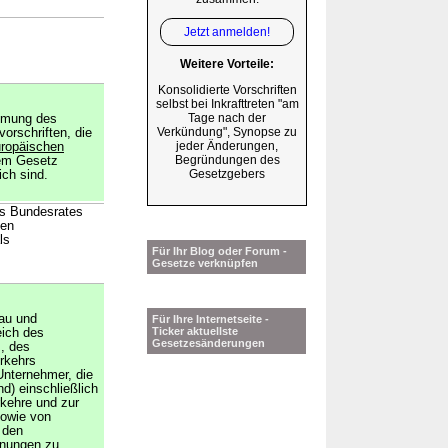
Jetzt anmelden!
Weitere Vorteile:
Konsolidierte Vorschriften
selbst bei Inkrafttreten "am
Tage nach der
immung des
Verkündung", Synopse zu
orschriften, die
jeder Änderungen,
uropäischen
Begründungen des
sem Gesetz
Gesetzgebers
ch sind.
es Bundesrates
den
ls
Für Ihr Blog oder Forum -
Gesetze verknüpfen
Bau und
Für Ihre Internetseite -
Ticker aktuellste
eich des
Gesetzesänderungen
, des
rkehrs
 Unternehmer, die
d) einschließlich
kehre und zur
sowie von
 den
dnungen zu