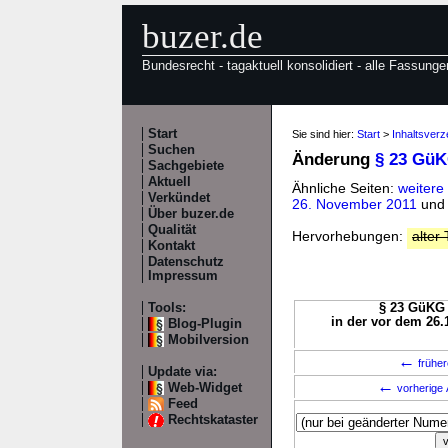
buzer.de
Bundesrecht - tagaktuell konsolidiert - alle Fassunge
Start
Sie sind hier:
Start
>
Inhaltsver
Suchen
Änderung
§ 23 Gü
Sachgebiete
Aktuell
Ähnliche Seiten:
weiter
Verkündet
26. November 2011
un
Über buzer.de
Qualität
Hervorhebungen:
alter 
Kontakt
Datenschutz
Impressum
Tools:
§ 23 GüKG 
in der vor dem 26.
Blog-Plugin
Mobilversion
←
früher
Update via:
←
Web-Widget
vorherige 
Feed
Rechtskataster