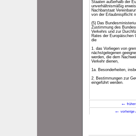
Staaten außerhalb der Eu
unverhältnismäßig erweis
Nachbarstaat Vereinbarun
von der Erlaubnispflich
(5) Das Bundesministeriu
Zustimmung des Bundesra
Verkehrs und zur Durchf
Rates der Europäischen 
die
1. das Vorliegen von gre
nächstgelegenen geeignet
werden, die dem Nachwei
Verkehr dienen,
1a. Besonderheiten, ins
2. Bestimmungen zur Gew
eingeführt werden.
←
früher
←
vorherige 