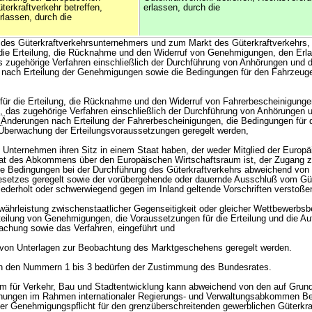
terkraftverkehr betreffen,
erlassen, durch die
lassen, durch die
 des Güterkraftverkehrsunternehmers und zum Markt des Güterkraftverkehrs,
 die Erteilung, die Rücknahme und den Widerruf von Genehmigungen, den Erl
zugehörige Verfahren einschließlich der Durchführung von Anhörungen und 
 nach Erteilung der Genehmigungen sowie die Bedingungen für den Fahrzeuge
für die Erteilung, die Rücknahme und den Widerruf von Fahrerbescheinigunge
das zugehörige Verfahren einschließlich der Durchführung von Anhörungen u
Änderungen nach Erteilung der Fahrerbescheinigungen, die Bedingungen für 
 Überwachung der Erteilungsvoraussetzungen geregelt werden,
n Unternehmen ihren Sitz in einem Staat haben, der weder Mitglied der Europ
aat des Abkommens über den Europäischen Wirtschaftsraum ist, der Zugang 
ie Bedingungen bei der Durchführung des Güterkraftverkehrs abweichend von
etzes geregelt sowie der vorübergehende oder dauernde Ausschluß vom Güt
ederholt oder schwerwiegend gegen im Inland geltende Vorschriften verstoßen
ährleistung zwischenstaatlicher Gegenseitigkeit oder gleicher Wettbewerbs
teilung von Genehmigungen, die Voraussetzungen für die Erteilung und die Au
chung sowie das Verfahren, eingeführt und
ge von Unterlagen zur Beobachtung des Marktgeschehens geregelt werden.
h den Nummern 1 bis 3 bedürfen der Zustimmung des Bundesrates.
um für Verkehr, Bau und Stadtentwicklung kann abweichend von den auf Grun
nungen im Rahmen internationaler Regierungs- und Verwaltungsabkommen Bef
der Genehmigungspflicht für den grenzüberschreitenden gewerblichen Güterkra