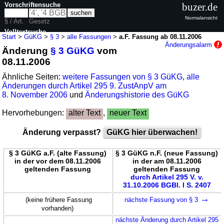
Vorschriftensuche
buzer.de
Normalansicht
§ / Art.
Gesetz
Volltextsuche
Start
>
GüKG
>
§ 3
>
alle Fassungen
>
a.F. Fassung ab 08.11.2006
Änderungsalarm
Änderung
§ 3 GüKG
vom
nur in GüKG
08.11.2006
Ähnliche Seiten:
weitere Fassungen von § 3 GüKG
,
alle
Änderungen durch Artikel 295 9. ZustAnpV am
8. November 2006
und
Änderungshistorie des GüKG
Hervorhebungen:
alter Text
,
neuer Text
Änderung verpasst?
GüKG hier überwachen!
§ 3 GüKG a.F. (alte Fassung)
§ 3 GüKG n.F. (neue Fassung)
in der vor dem 08.11.2006
in der am 08.11.2006
geltenden Fassung
geltenden Fassung
durch Artikel 295 V. v.
31.10.2006 BGBl. I S. 2407
→
(keine frühere Fassung
nächste Fassung von § 3
vorhanden)
nächste Änderung durch Artikel 295