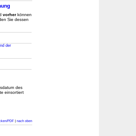
nung
d
vorher
können
nden Sie dessen
und der
gsdatum des
e einsortiert
cken/PDF
|
nach oben