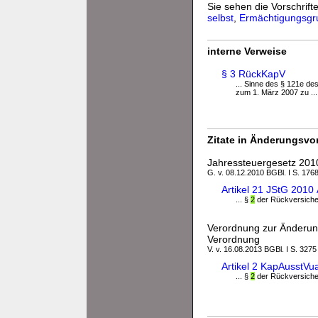
Sie sehen die Vorschrifte
selbst
,
Ermächtigungsgr
interne Verweise
§ 3 RückKapV
... Sinne des § 121e d
zum 1. März 2007 zu ...
Zitate in Änderungsvor
Jahressteuergesetz 201
G. v. 08.12.2010 BGBl. I S. 176
Artikel 21 JStG 2010
... §
2
der Rückversicher
Verordnung zur Änderung
Verordnung
V. v. 16.08.2013 BGBl. I S. 3275
Artikel 2 KapAusstV
... §
2
der Rückversicher