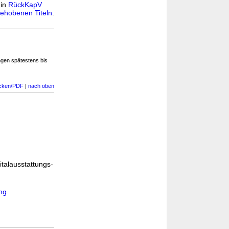
 in
RückKapV
ehobenen Titeln
.
gen spätestens bis
cken/PDF
|
nach oben
talausstattungs-
ng