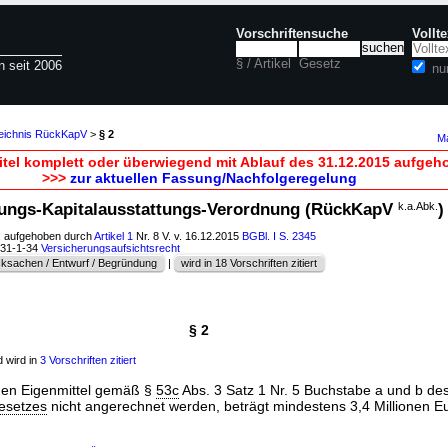
Vorschriftensuche
Vollt
§ / Artikel
Gesetz
n seit 2006
nu
zeichnis RückKapV
>
§ 2
Ma
itel komplett oder überwiegend mit Ablauf des 31.12.2015 aufgeh
>>>
zur aktuellen Fassung/Nachfolgeregelung
rungs-Kapitalausstattungs-Verordnung (RückKapV
k.a.Abk.
)
; aufgehoben durch
Artikel 1
Nr. 8 V. v. 16.12.2015
BGBl. I S. 2345
631-1-34
Versicherungsaufsichtsrecht
ksachen / Entwurf / Begründung
|
wird in 18 Vorschriften zitiert
§ 2
 wird in
3 Vorschriften zitiert
den Eigenmittel gemäß §
53c
Abs. 3 Satz 1 Nr. 5 Buchstabe a und b de
esetzes
nicht angerechnet werden, beträgt mindestens 3,4 Millionen E