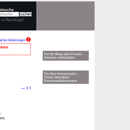
extsuche
r in RückKapV
il bei Änderungen
oben
Für Ihr Blog oder Forum -
Gesetze verknüpfen
Für Ihre Internetseite -
Ticker aktuellste
Gesetzesänderungen
→
§ 3
s
uro.