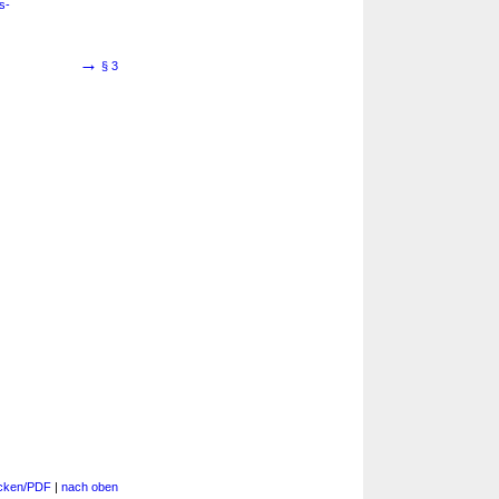
s-
→
§ 3
cken/PDF
|
nach oben