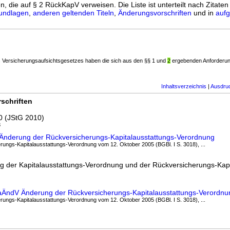
n, die auf § 2 RückKapV verweisen. Die Liste ist unterteilt nach Zitaten
undlagen
,
anderen geltenden Titeln
,
Änderungsvorschriften
und in
aufg
es Versicherungsaufsichtsgesetzes haben die sich aus den §§ 1 und
2
ergebenden Anforderun
Inhaltsverzeichnis
|
Ausdru
schriften
0 (JStG 2010)
8
 Änderung der Rückversicherungs-Kapitalausstattungs-Verordnung
ungs-Kapitalausstattungs-Verordnung vom 12. Oktober 2005 (BGBl. I S. 3018), ...
 der Kapitalausstattungs-Verordnung und der Rückversicherungs-Kapi
uaÄndV Änderung der Rückversicherungs-Kapitalausstattungs-Verordnu
ungs-Kapitalausstattungs-Verordnung vom 12. Oktober 2005 (BGBl. I S. 3018), ...