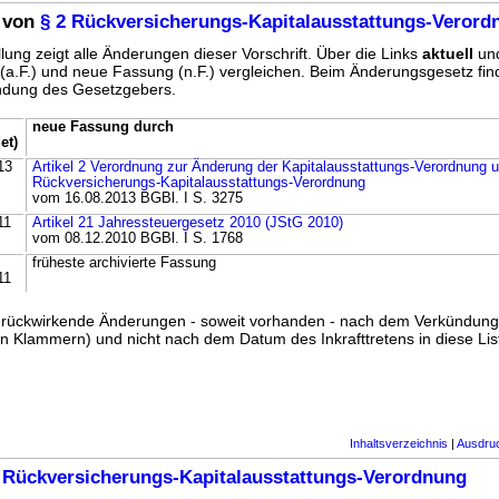
 von
§ 2 Rückversicherungs-Kapitalausstattungs-Verord
lung zeigt alle Änderungen dieser Vorschrift. Über die Links
aktuell
un
g (a.F.) und neue Fassung (n.F.) vergleichen. Beim Änderungsgesetz fi
ündung des Gesetzgebers.
neue Fassung durch
et)
13
Artikel 2 Verordnung zur Änderung der Kapitalausstattungs-Verordnung 
Rückversicherungs-Kapitalausstattungs-Verordnung
vom 16.08.2013 BGBl. I S. 3275
11
Artikel 21 Jahressteuergesetz 2010 (JStG 2010)
vom 08.12.2010 BGBl. I S. 1768
früheste archivierte Fassung
11
ss rückwirkende Änderungen - soweit vorhanden - nach dem Verkündun
n Klammern) und nicht nach dem Datum des Inkrafttretens in diese List
Inhaltsverzeichnis
|
Ausdru
 Rückversicherungs-Kapitalausstattungs-Verordnung