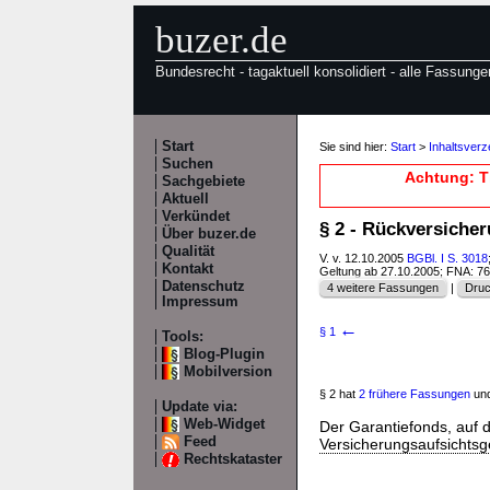
buzer.de
Bundesrecht - tagaktuell konsolidiert - alle Fassunge
Start
Sie sind hier:
Start
>
Inhaltsver
Suchen
Achtung: T
Sachgebiete
Aktuell
Verkündet
§ 2 - Rückversiche
Über buzer.de
Qualität
V. v. 12.10.2005
BGBl. I S. 3018
Kontakt
Geltung ab 27.10.2005; FNA: 7
Datenschutz
4 weitere Fassungen
|
Druc
Impressum
←
§ 1
Tools:
Blog-Plugin
Mobilversion
§ 2 hat
2 frühere Fassungen
und
Update via:
Web-Widget
Der Garantiefonds, auf 
Feed
Versicherungsaufsichtsg
Rechtskataster