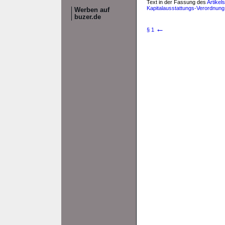
Text in der Fassung des
Artikel
Kapitalausstattungs-Verordnung 
Werben auf
buzer.de
←
§ 1