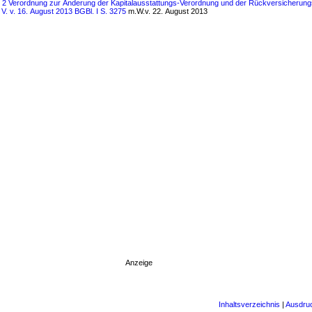
s 2 Verordnung zur Änderung der Kapitalausstattungs-Verordnung und der Rückversicherung
V. v. 16. August 2013 BGBl. I S. 3275
m.W.v. 22. August 2013
Anzeige
Inhaltsverzeichnis
|
Ausdru