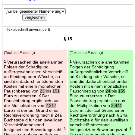
(Textabschnitt unverändert)
§ 15
(Text alte Fassung)
(Text neue Fassung)
1
Verursachen die anerkannten
1
Verursachen die anerkannten
Folgen der Schädigung
Folgen der Schädigung
außergewöhnlichen Verschleiß
außergewöhnlichen Verschleiß
an Kleidung oder Wäsche, so
an Kleidung oder Wäsche, so
sind die dadurch entstehenden
sind die dadurch entstehenden
Kosten mit einem monatlichen
Kosten mit einem monatlichen
Pauschbetrag von
23
bis
151
Pauschbetrag von
24
bis
159
Euro zu ersetzen.
2
Der
Euro zu ersetzen.
2
Der
Pauschbetrag ergibt sich aus
Pauschbetrag ergibt sich aus
der Multiplikation von
2,317
der Multiplikation von
2,441
Euro mit der auf Grund einer
Euro mit der auf Grund einer
Rechtsverordnung nach § 24a
Rechtsverordnung nach § 24a
Buchstabe d für den jeweiligen
Buchstabe d für den jeweiligen
Verschleißtatbestand
Verschleißtatbestand
festgesetzten Bewertungszahl.
3
festgesetzten Bewertungszahl.
3
Die sich ergebenden Beträge
Die sich ergebenden Beträge