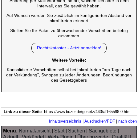
Änderung per Mail informiert, sofort, wöchentlich oder in dem
Intervall, das Sie gewählt haben.
Auf Wunsch werden Sie zusätzlich im konfigurierten Abstand vor
Inkrafttreten erinnert.
Stellen Sie Ihr Paket zu überwachender Vorschriften beliebig
zusammen.
Rechtskataster - Jetzt anmelden!
Weitere Vorteile:
Konsolidierte Vorschriften selbst bei Inkrafttreten "am Tage nach
der Verkündung", Synopse zu jeder Änderungen, Begründungen
des Gesetzgebers
Link zu dieser Seite
: https://www.buzer.de/gesetz/443/al165598-0.htm
Inhaltsverzeichnis
|
Ausdrucken/PDF
|
nach oben
Menü:
Normalansicht
|
Start
|
Suchen
|
Sachgebiete
|
Aktuell
|
Verkündet
|
Web-Plugin
|
Über buzer.de
|
Qualität
|