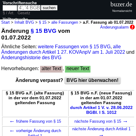
Vorschriftensuche
buzer.de
Normalansicht
§ / Art.
Gesetz
Volltextsuche
Start
>
Inhalt BVG
>
§ 15
>
alle Fassungen
>
a.F. Fassung ab 01.07.2022
Änderungsalarm
Änderung
§ 15 BVG
vom
nur in BVG
01.07.2022
Ähnliche Seiten:
weitere Fassungen von § 15 BVG
,
alle
Änderungen durch Artikel 1 27. KOVAnpV am 1. Juli 2022
und
Änderungshistorie des BVG
Hervorhebungen:
alter Text
,
neuer Text
Änderung verpasst?
BVG hier überwachen!
§ 15 BVG a.F. (alte Fassung)
§ 15 BVG n.F. (neue Fassung)
in der vor dem 01.07.2022
in der am 01.07.2022
geltenden Fassung
geltenden Fassung
durch Artikel 1 V. v. 28.06.2022
BGBl. I S. 1012
←
→
frühere Fassung von § 15
nächste Fassung von § 15
←
nächste Änderung durch Artikel 1
vorherige Änderung durch
→
Artikel 1